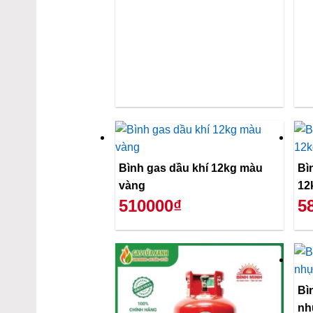
Bình gas dầu khí 12kg màu
Bì
vàng
12
510000₫
5
Bì
nh