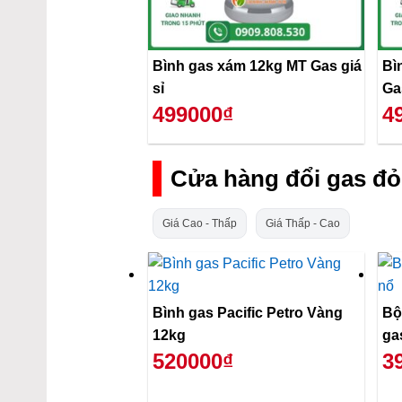
Bình gas xám 12kg MT Gas giá
Bì
sỉ
Ga
499000₫
4
Cửa hàng đổi gas đỏ
Giá Cao - Thấp
Giá Thấp - Cao
Bình gas Pacific Petro Vàng
Bộ
12kg
ga
520000₫
3