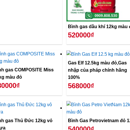
Bình gas dầu khí 12kg màu 
520000₫
Gas Elf 12.5kg màu đỏ,Gas
nh gas COMPOSITE Miss
nhập của pháp chính hãng
kg màu đỏ
100%
80000₫
568000₫
nh gas Thủ Đức 12kg vỏ
Bình Gas Petrovietnam đỏ 
540000₫
ựa