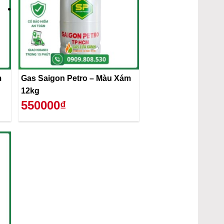
m
Gas Saigon Petro – Màu Xám
12kg
550000₫