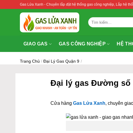
Bỏ
Gas Lửa Xanh - Chuyên lắp đặt hệ thống gas công nghiệp, Lắp hệ 
qua
nội
Tìm
dung
kiếm:
GIAO GAS
GAS CÔNG NGHIỆP
HỆ TH
Trang Chủ
/
Đại Lý Gas Quận 9
/
Đại lý gas Đường số
Cửa hàng
Gas Lửa Xanh
, chuyên giao