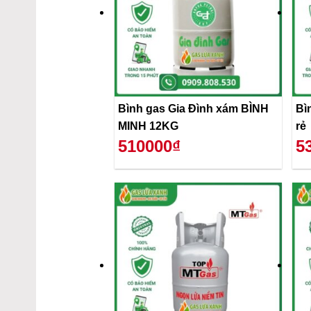
Bình gas Gia Đình xám BÌNH
Bì
MINH 12KG
rẻ
510000₫
5