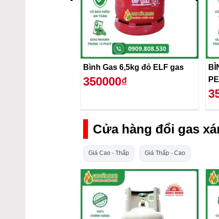
Bình Gas 6,5kg đỏ ELF gas
BÌ
350000₫
PE
3
Cửa hàng đổi gas xá
Giá Cao - Thấp
Giá Thấp - Cao