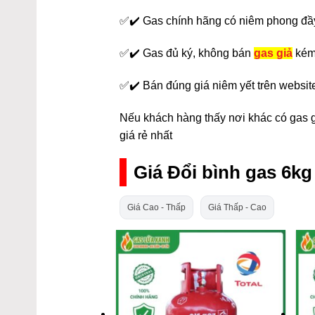
✅✔️ Gas chính hãng có niêm phong đầ
✅✔️ Gas đủ ký, không bán
gas giả
kém
✅✔️ Bán đúng giá niêm yết trên websit
Nếu khách hàng thấy nơi khác có gas gi
giá rẻ nhất
Giá Đổi bình gas 6k
Giá Cao - Thấp
Giá Thấp - Cao