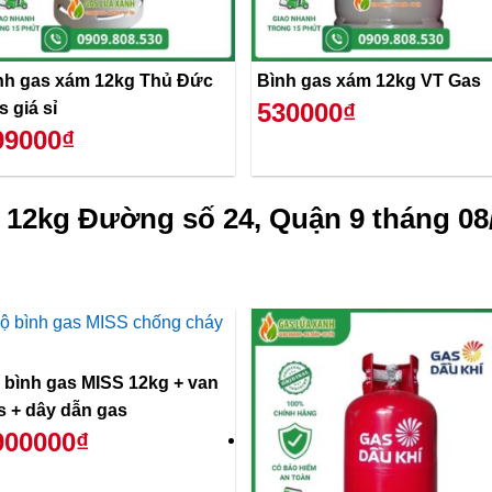
nh gas xám 12kg Thủ Đức
Bình gas xám 12kg VT Gas
530000₫
s giá sỉ
99000₫
 12kg Đường số 24, Quận 9 tháng 08
 bình gas MISS 12kg + van
s + dây dẫn gas
900000₫