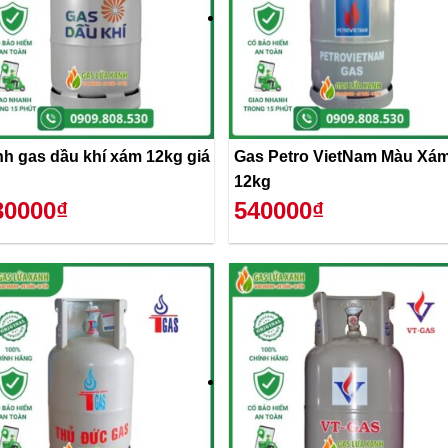
nh gas dầu khí xám 12kg giá
Gas Petro VietNam Màu Xá
12kg
30000₫
540000₫