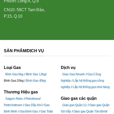
Phước Long A, Q.9
CN10: 59CT Tam Đảo,
P.15, Q.10
SẢN PHẨM/DỊCH VỤ
Loại Gas
Dịch vụ
Bình Gas 6kg
Bình Gas 12kg
Giao Gas Nhanh
Gas Công
Bình Gas 20kg
Bình Gas 45kg
Nghiệp
Lắp hệ thống gas công
nghiệp
Lắp hệ thống gas nhà hàng
Thương Hiệu gas
Giao gas các quận
Saigon Petro
Petrolimex
PetroVietnam
Gas Dầu Khí
Gas
Giao gas Quận 12
Giao gas Quận
Bình Minh
Gia Đình Gas
Gas Total
Gò Vấp
Giao gas Quận Tân Bình