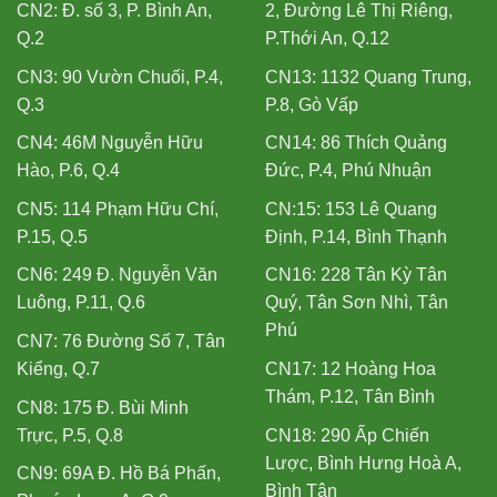
CN2: Đ. số 3, P. Bình An,
2, Đường Lê Thị Riêng,
Q.2
P.Thới An, Q.12
CN3: 90 Vườn Chuối, P.4,
CN13: 1132 Quang Trung,
Q.3
P.8, Gò Vấp
CN4: 46M Nguyễn Hữu
CN14: 86 Thích Quảng
Hào, P.6, Q.4
Đức, P.4, Phú Nhuận
CN5: 114 Phạm Hữu Chí,
CN:15: 153 Lê Quang
P.15, Q.5
Định, P.14, Bình Thạnh
CN6: 249 Đ. Nguyễn Văn
CN16: 228 Tân Kỳ Tân
Luông, P.11, Q.6
Quý, Tân Sơn Nhì, Tân
Phú
CN7: 76 Đường Số 7, Tân
Kiểng, Q.7
CN17: 12 Hoàng Hoa
Thám, P.12, Tân Bình
CN8: 175 Đ. Bùi Minh
Trực, P.5, Q.8
CN18: 290 Ấp Chiến
Lược, Bình Hưng Hoà A,
CN9: 69A Đ. Hồ Bá Phấn,
Bình Tân