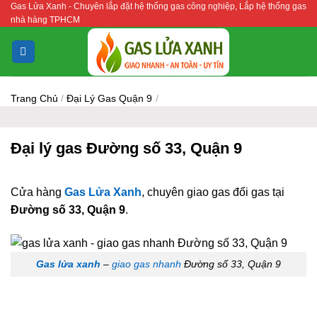
Gas Lửa Xanh - Chuyên lắp đặt hệ thống gas công nghiệp, Lắp hệ thống gas
Bỏ
nhà hàng TPHCM
qua
nội
dung
Trang Chủ
/
Đại Lý Gas Quận 9
/
Đại lý gas Đường số 33, Quận 9
Cửa hàng
Gas Lửa Xanh
, chuyên giao gas đổi gas tại
Đường số 33, Quận 9
.
Gas lửa xanh
–
giao gas nhanh
Đường số 33, Quận 9