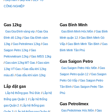
Bếp hầm
Bếp khè
BẾP TỪ
CÔNG NGHIỆP
Gas 12kg
Gas Bình Minh
Gas Gia Đình vàng vip
Gas Gia
Gas Bình Minh Hóc Môn
Gas Bình
Đình đỏ 12kg
Gas Gia Đình xám
Minh quận 12
Gas Bình Minh Gò
12kg
Gas Petrolimex 12kg
Gas
Vấp
Gas Bình Minh Tân Bình
Gas
Saigon Petro 12kg
Gas
Bình Minh Tân Phú
Petrovietnam 12kg
Gas MISS 12kg
Gas Saigon Petro
Gas xám 12kg MT Gas
Gas xám
Gas Saigon Petro Hóc Môn
Gas
12kg VT Gas
Gas dầu khí 12kg
Saigon Petro quận 12
Gas Saigon
màu đỏ
Gas dầu khí xám 12kg
Petro Gò Vấp
Gas Saigon Petro
Lắp đặt gas
Tân Bình
Gas Saigon Petro Tân
Lắp hệ thống gas Thủ Đức
Lắp hệ
Phú
thống gas Quận 1
Lắp hệ thống
Gas Petrolimex
gas Quận 2
Lắp hệ thống gas
Gas Petrolimex Hóc Môn
Gas
Quận 3
Lắp hệ thống gas Quận 4