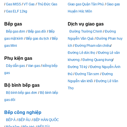
Gas MISS
VT Gas
Thủ Đức Gas
Giao gas Quận Tân Phú
Giao gas
Gas ELF 12kg
Huyện Hóc Môn
Bếp gas
Dịch vụ giao gas
Bếp gas đơn
Bếp gas đôi
Bếp
Đường Trường Chinh
Đường
gas mặt kính
Bếp gas du lịch
Bếp
Nguyễn Văn Quá
Đường Phan huy
gas Mini
ích
Đường Pham văn chiêu
Đường Lê đức thọ
Đường Lê văn
Phụ kiện gas
khương
Đường Quang trung
Dây dẫn gas
Van gas
kiềng bếp
Đường Tô ký
Đường Nguyễn Ảnh
gas
thủ
Đường Tân sơn
Đường
Nguyễn văn khối
Đường Lê Văn
Bộ bình bếp gas
Thọ
Bộ bình bếp gas đơn
Bộ bình bếp
gas đôi
Bếp công nghiệp
BẾP Á
BẾP ÂU
BẾP HÀN QUỐC