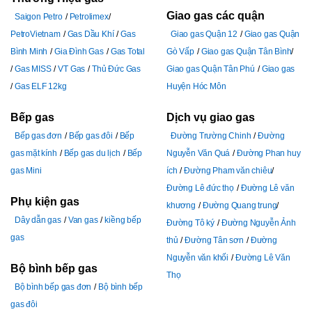
Giao gas các quận
Saigon Petro
Petrolimex
PetroVietnam
Gas Dầu Khí
Gas
Giao gas Quận 12
Giao gas Quận
Bình Minh
Gia Đình Gas
Gas Total
Gò Vấp
Giao gas Quận Tân Bình
Gas MISS
VT Gas
Thủ Đức Gas
Giao gas Quận Tân Phú
Giao gas
Gas ELF 12kg
Huyện Hóc Môn
Bếp gas
Dịch vụ giao gas
Bếp gas đơn
Bếp gas đôi
Bếp
Đường Trường Chinh
Đường
gas mặt kính
Bếp gas du lịch
Bếp
Nguyễn Văn Quá
Đường Phan huy
gas Mini
ích
Đường Pham văn chiêu
Đường Lê đức thọ
Đường Lê văn
Phụ kiện gas
khương
Đường Quang trung
Dây dẫn gas
Van gas
kiềng bếp
Đường Tô ký
Đường Nguyễn Ảnh
gas
thủ
Đường Tân sơn
Đường
Nguyễn văn khối
Đường Lê Văn
Bộ bình bếp gas
Thọ
Bộ bình bếp gas đơn
Bộ bình bếp
gas đôi