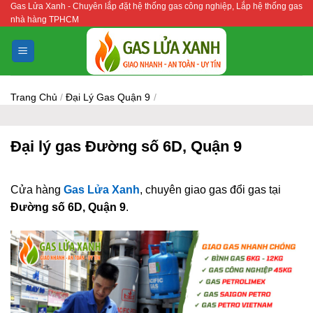
Gas Lửa Xanh - Chuyên lắp đặt hệ thống gas công nghiệp, Lắp hệ thống gas
Bỏ
nhà hàng TPHCM
qua
nội
dung
Trang Chủ
/
Đại Lý Gas Quận 9
/
Đại lý gas Đường số 6D, Quận 9
Cửa hàng
Gas Lửa Xanh
, chuyên giao gas đổi gas tại
Đường số 6D, Quận 9
.