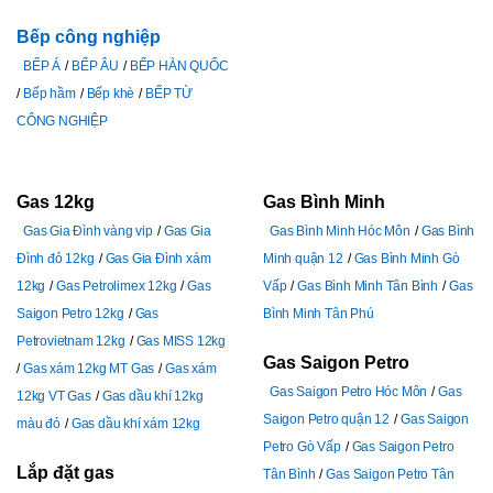
Bếp công nghiệp
BẾP Á
BẾP ÂU
BẾP HÀN QUỐC
Bếp hầm
Bếp khè
BẾP TỪ
CÔNG NGHIỆP
Gas 12kg
Gas Bình Minh
Gas Gia Đình vàng vip
Gas Gia
Gas Bình Minh Hóc Môn
Gas Bình
Đình đỏ 12kg
Gas Gia Đình xám
Minh quận 12
Gas Bình Minh Gò
12kg
Gas Petrolimex 12kg
Gas
Vấp
Gas Bình Minh Tân Bình
Gas
Saigon Petro 12kg
Gas
Bình Minh Tân Phú
Petrovietnam 12kg
Gas MISS 12kg
Gas Saigon Petro
Gas xám 12kg MT Gas
Gas xám
Gas Saigon Petro Hóc Môn
Gas
12kg VT Gas
Gas dầu khí 12kg
Saigon Petro quận 12
Gas Saigon
màu đỏ
Gas dầu khí xám 12kg
Petro Gò Vấp
Gas Saigon Petro
Lắp đặt gas
Tân Bình
Gas Saigon Petro Tân