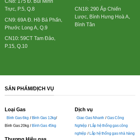
CN8: 175 Đ. Bùi Minh
Trực, P.5, Q.8
CN18: 290 Ấp Chiến
Lược, Bình Hưng Hoà A,
CN9: 69A Đ. Hồ Bá Phấn,
Bình Tân
Phước Long A, Q.9
CN10: 59CT Tam Đảo,
P.15, Q.10
SẢN PHẨM/DỊCH VỤ
Loại Gas
Dịch vụ
Bình Gas 6kg
Bình Gas 12kg
Giao Gas Nhanh
Gas Công
Bình Gas 20kg
Bình Gas 45kg
Nghiệp
Lắp hệ thống gas công
nghiệp
Lắp hệ thống gas nhà hàng
Thương Hiệu gas