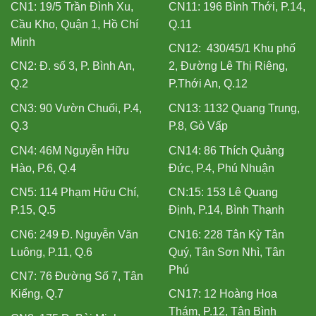
CN1: 19/5 Trần Đình Xu,
CN11: 196 Bình Thới, P.14,
Cầu Kho, Quận 1, Hồ Chí
Q.11
Minh
CN12: 430/45/1 Khu phố
CN2: Đ. số 3, P. Bình An,
2, Đường Lê Thị Riêng,
Q.2
P.Thới An, Q.12
CN3: 90 Vườn Chuối, P.4,
CN13: 1132 Quang Trung,
Q.3
P.8, Gò Vấp
CN4: 46M Nguyễn Hữu
CN14: 86 Thích Quảng
Hào, P.6, Q.4
Đức, P.4, Phú Nhuận
CN5: 114 Phạm Hữu Chí,
CN:15: 153 Lê Quang
P.15, Q.5
Định, P.14, Bình Thạnh
CN6: 249 Đ. Nguyễn Văn
CN16: 228 Tân Kỳ Tân
Luông, P.11, Q.6
Quý, Tân Sơn Nhì, Tân
Phú
CN7: 76 Đường Số 7, Tân
Kiểng, Q.7
CN17: 12 Hoàng Hoa
Thám, P.12, Tân Bình