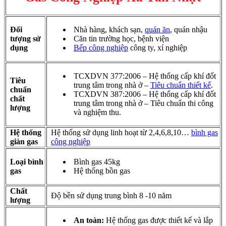
Đối
Nhà hàng, khách sạn,
quán ăn
, quán nhậu
tượng sử
Căn tin trường học, bệnh viện
dụng
Bếp công nghiệp
công ty, xí nghiệp
TCXDVN 377:2006 – Hệ thống cấp khí đốt
Tiêu
trung tâm trong nhà ở –
Tiêu chuẩn thiết kế
.
chuẩn
TCXDVN 387:2006 – Hệ thống cấp khí đốt
chất
trung tâm trong nhà ở – Tiêu chuẩn thi công
lượng
và nghiệm thu.
Hệ thống
Hệ thống sử dụng linh hoạt từ 2,4,6,8,10…
bình gas
giàn gas
công nghiệp
Loại bình
Bình gas 45kg
gas
Hệ thống bồn gas
Chất
Độ bền sử dụng trung bình 8 -10 năm
lượng
An toàn:
Hệ thống gas được thiết kế và lắp