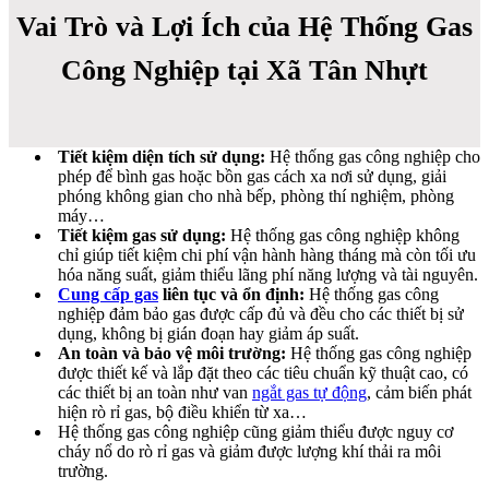
Vai Trò và Lợi Ích của Hệ Thống Gas
Công Nghiệp tại Xã Tân Nhựt
Tiết kiệm diện tích sử dụng:
Hệ thống gas công nghiệp cho
phép để bình gas hoặc bồn gas cách xa nơi sử dụng, giải
phóng không gian cho nhà bếp, phòng thí nghiệm, phòng
máy…
Tiết kiệm gas sử dụng:
Hệ thống gas công nghiệp không
chỉ giúp tiết kiệm chi phí vận hành hàng tháng mà còn tối ưu
hóa năng suất, giảm thiểu lãng phí năng lượng và tài nguyên.
Cung cấp gas
liên tục và ổn định:
Hệ thống gas công
nghiệp đảm bảo gas được cấp đủ và đều cho các thiết bị sử
dụng, không bị gián đoạn hay giảm áp suất.
An toàn và bảo vệ môi trường:
Hệ thống gas công nghiệp
được thiết kế và lắp đặt theo các tiêu chuẩn kỹ thuật cao, có
các thiết bị an toàn như van
ngắt gas tự động
, cảm biến phát
hiện rò rỉ gas, bộ điều khiển từ xa…
Hệ thống gas công nghiệp cũng giảm thiểu được nguy cơ
cháy nổ do rò rỉ gas và giảm được lượng khí thải ra môi
trường.