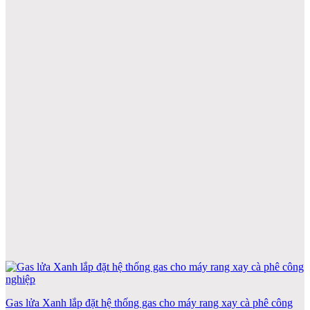
Gas lửa Xanh lắp đặt hệ thống gas cho máy rang xay cà phê công