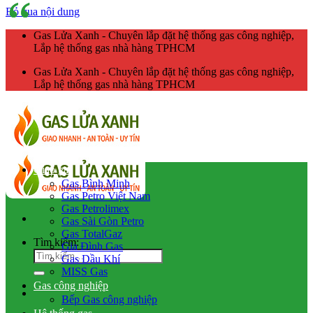
Bỏ qua nội dung
Gas Lửa Xanh - Chuyên lắp đặt hệ thống gas công nghiệp,
Lắp hệ thống gas nhà hàng TPHCM
Gas Lửa Xanh - Chuyên lắp đặt hệ thống gas công nghiệp,
Lắp hệ thống gas nhà hàng TPHCM
Giao gas
Gas Bình Minh
Gas Petro Việt Nam
Gas Petrolimex
Gas Sài Gòn Petro
Gas TotalGaz
Tìm kiếm:
Gia Đình Gas
Gas Dầu Khí
MISS Gas
Gas công nghiệp
Bếp Gas công nghiệp