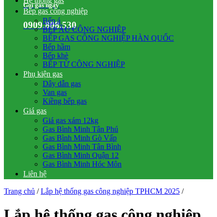
Hệ thống gas
Gọi gas ngay
Bếp gas công nghiệp
Bếp á
0909.808.530
BẾP ÂU CÔNG NGHIỆP
BẾP GAS CÔNG NGHIỆP HÀN QUỐC
Bếp hầm
Bếp khè
BẾP TỪ CÔNG NGHIỆP
Phụ kiện gas
Dây dẫn gas
Van gas
Kiềng bếp gas
Giá gas
Giá gas xám 12kg
Gas Bình Minh Tân Phú
Gas Bình Minh Gò Vấp
Gas Bình Minh Tân Bình
Gas Bình Minh Quận 12
Gas Bình Minh Hóc Môn
Liên hệ
Trang chủ
/
Lắp hệ thống gas công nghiệp TPHCM 2025
/
Lắp hệ thống gas công nghiệp