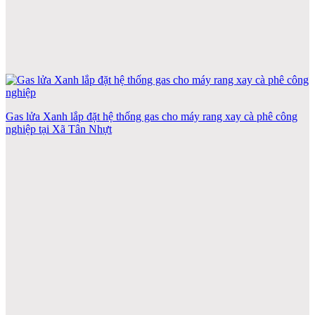
Gas lửa Xanh lắp đặt hệ thống gas cho máy rang xay cà phê công
nghiệp tại Xã Tân Nhựt