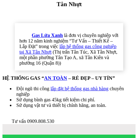
Tân Nhựt
Gas Lửa Xanh
là đơn vị chuyên nghiệp với
hơn 12 năm kinh nghiệm “Tư Vấn – Thiết Kế –
Lắp Đặt” trong việc
lắp hệ thống gas công nghiệp
tại Xã Tân Nhựt
(Thị trấn Tân Túc, Xã Tân Nhựt,
một phần phường Tân Tạo A, xã Tân Kiên và
phường 16 (Quận 8))
HỆ THỐNG GAS “
AN TOÀN
– RẺ ĐẸP – UY TÍN”
Đội ngũ thi công
lắp đặt hệ thống gas nhà hàng
chuyên
nghiệp
Sử dụng bình gas 45kg tiết kiệm chi phí.
Sử dụng vật tư và thiết bị chính hãng, an toàn.
Tư vấn 0909.808.530