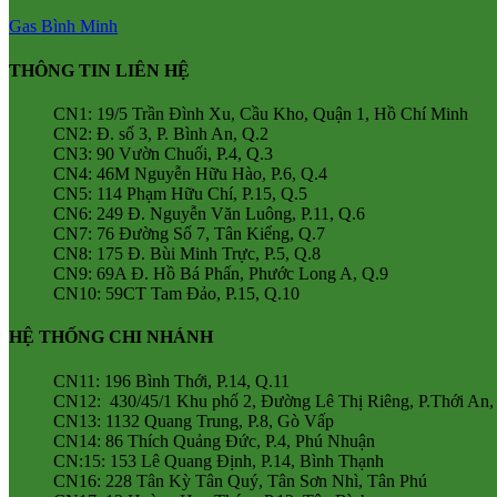
Gas Bình Minh
THÔNG TIN LIÊN HỆ
CN1: 19/5 Trần Đình Xu, Cầu Kho, Quận 1, Hồ Chí Minh
CN2: Đ. số 3, P. Bình An, Q.2
CN3: 90 Vườn Chuối, P.4, Q.3
CN4: 46M Nguyễn Hữu Hào, P.6, Q.4
CN5: 114 Phạm Hữu Chí, P.15, Q.5
CN6: 249 Đ. Nguyễn Văn Luông, P.11, Q.6
CN7: 76 Đường Số 7, Tân Kiểng, Q.7
CN8: 175 Đ. Bùi Minh Trực, P.5, Q.8
CN9: 69A Đ. Hồ Bá Phấn, Phước Long A, Q.9
CN10: 59CT Tam Đảo, P.15, Q.10
HỆ THỐNG CHI NHÁNH
CN11: 196 Bình Thới, P.14, Q.11
CN12: 430/45/1 Khu phố 2, Đường Lê Thị Riêng, P.Thới An,
CN13: 1132 Quang Trung, P.8, Gò Vấp
CN14: 86 Thích Quảng Đức, P.4, Phú Nhuận
CN:15: 153 Lê Quang Định, P.14, Bình Thạnh
CN16: 228 Tân Kỳ Tân Quý, Tân Sơn Nhì, Tân Phú