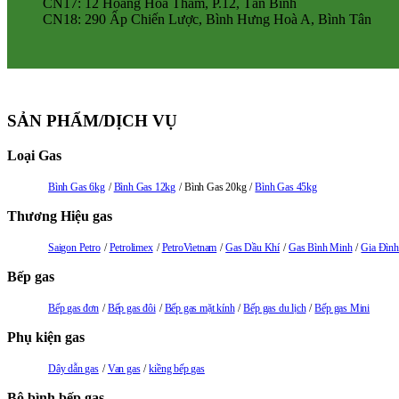
CN17: 12 Hoàng Hoa Thám, P.12, Tân Bình
CN18: 290 Ấp Chiến Lược, Bình Hưng Hoà A, Bình Tân
SẢN PHẨM/DỊCH VỤ
Loại Gas
Bình Gas 6kg
Bình Gas 12kg
Bình Gas 20kg
Bình Gas 45kg
Thương Hiệu gas
Saigon Petro
Petrolimex
PetroVietnam
Gas Dầu Khí
Gas Bình Minh
Gia Đình
Bếp gas
Bếp gas đơn
Bếp gas đôi
Bếp gas mặt kính
Bếp gas du lịch
Bếp gas Mini
Phụ kiện gas
Dây dẫn gas
Van gas
kiềng bếp gas
Bộ bình bếp gas