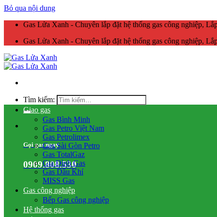
Bỏ qua nội dung
Gas Lửa Xanh - Chuyên lắp đặt hệ thống gas công nghiệp, L
Gas Lửa Xanh - Chuyên lắp đặt hệ thống gas công nghiệp, L
Tìm kiếm:
Giao gas
Gas Bình Minh
Gas Petro Việt Nam
Gas Petrolimex
Gọi gas ngay
Gas Sài Gòn Petro
Gas TotalGaz
Gia Đình Gas
0909.808.530
Gas Dầu Khí
MISS Gas
Gas công nghiệp
Bếp Gas công nghiệp
Hệ thống gas