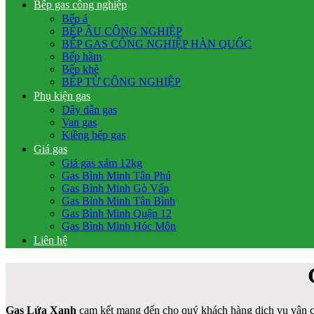
Bếp gas công nghiệp
Bếp á
BẾP ÂU CÔNG NGHIỆP
BẾP GAS CÔNG NGHIỆP HÀN QUỐC
Bếp hầm
Bếp khè
BẾP TỪ CÔNG NGHIỆP
Phụ kiện gas
Dây dẫn gas
Van gas
Kiềng bếp gas
Giá gas
Giá gas xám 12kg
Gas Bình Minh Tân Phú
Gas Bình Minh Gò Vấp
Gas Bình Minh Tân Bình
Gas Bình Minh Quận 12
Gas Bình Minh Hóc Môn
Liên hệ
Gas Lửa Xanh
cam kết mang đến cho quý khách hàng dịch vụ vận chu