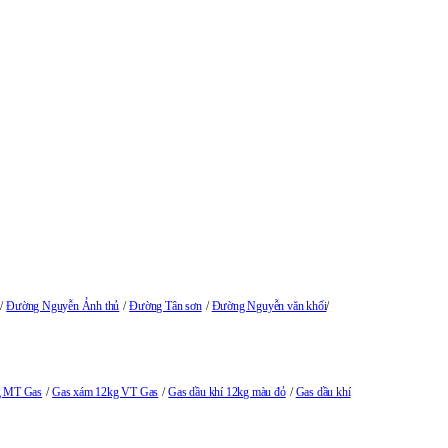
Đường Nguyễn Ảnh thủ
Đường Tân sơn
Đường Nguyễn văn khối
g MT Gas
Gas xám 12kg VT Gas
Gas dầu khí 12kg màu đỏ
Gas dầu khí