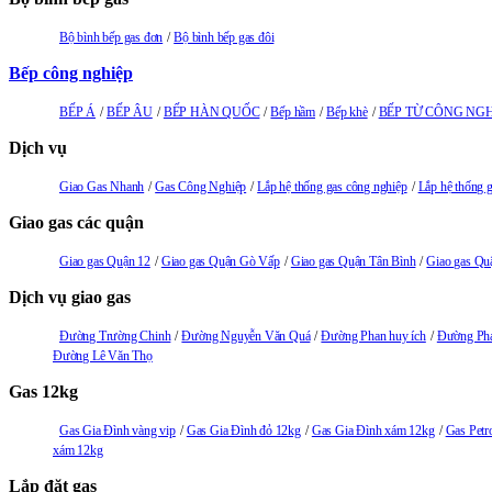
Bộ bình bếp gas đơn
Bộ bình bếp gas đôi
Bếp công nghiệp
BẾP Á
BẾP ÂU
BẾP HÀN QUỐC
Bếp hầm
Bếp khè
BẾP TỪ CÔNG NGH
Dịch vụ
Giao Gas Nhanh
Gas Công Nghiệp
Lắp hệ thống gas công nghiệp
Lắp hệ thống 
Giao gas các quận
Giao gas Quận 12
Giao gas Quận Gò Vấp
Giao gas Quận Tân Bình
Giao gas Qu
Dịch vụ giao gas
Đường Trường Chinh
Đường Nguyễn Văn Quá
Đường Phan huy ích
Đường Pha
Đường Lê Văn Thọ
Gas 12kg
Gas Gia Đình vàng vip
Gas Gia Đình đỏ 12kg
Gas Gia Đình xám 12kg
Gas Petr
xám 12kg
Lắp đặt gas