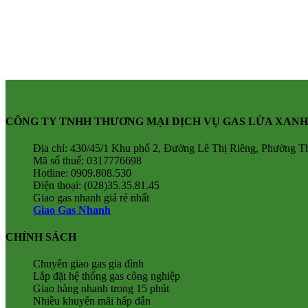
CÔNG TY TNHH THƯƠNG MẠI DỊCH VỤ GAS LỬA XANH
Địa chỉ: 430/45/1 Khu phố 2, Đường Lê Thị Riêng, Phường 
Mã số thuế: 0317776698
Hotline: 0909.808.530
Điện thoại: (028)35.35.81.45
Giao gas nhanh giá rẻ nhất
Giao Gas Nhanh
CHÍNH SÁCH
Chuyên giao gas gia đình
Lắp đặt hệ thống gas công nghiệp
Giao hàng nhanh trong 15 phút
Nhiều khuyến mãi hấp dẫn