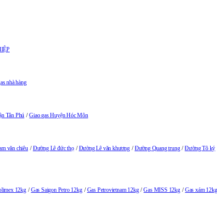
IỆP
gas nhà hàng
ận Tân Phú
Giao gas Huyện Hóc Môn
m văn chiêu
Đường Lê đức thọ
Đường Lê văn khương
Đường Quang trung
Đường Tô ký
olimex 12kg
Gas Saigon Petro 12kg
Gas Petrovietnam 12kg
Gas MISS 12kg
Gas xám 12k