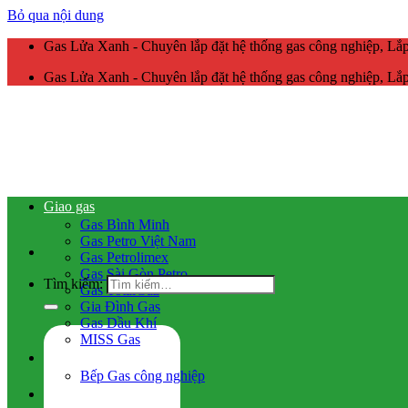
Bỏ qua nội dung
Gas Lửa Xanh - Chuyên lắp đặt hệ thống gas công nghiệp, L
Gas Lửa Xanh - Chuyên lắp đặt hệ thống gas công nghiệp, L
Giao gas
Gas Bình Minh
Gas Petro Việt Nam
Gas Petrolimex
Gas Sài Gòn Petro
Tìm kiếm:
Gas TotalGaz
Gia Đình Gas
Gas Dầu Khí
MISS Gas
Gas công nghiệp
Bếp Gas công nghiệp
Hệ thống gas