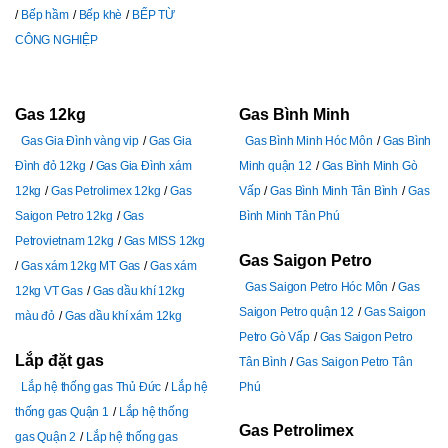
Bếp hầm
Bếp khè
BẾP TỪ
CÔNG NGHIỆP
Gas 12kg
Gas Bình Minh
Gas Gia Đình vàng vip
Gas Gia
Gas Bình Minh Hóc Môn
Gas Bình
Đình đỏ 12kg
Gas Gia Đình xám
Minh quận 12
Gas Bình Minh Gò
12kg
Gas Petrolimex 12kg
Gas
Vấp
Gas Bình Minh Tân Bình
Gas
Saigon Petro 12kg
Gas
Bình Minh Tân Phú
Petrovietnam 12kg
Gas MISS 12kg
Gas Saigon Petro
Gas xám 12kg MT Gas
Gas xám
Gas Saigon Petro Hóc Môn
Gas
12kg VT Gas
Gas dầu khí 12kg
Saigon Petro quận 12
Gas Saigon
màu đỏ
Gas dầu khí xám 12kg
Petro Gò Vấp
Gas Saigon Petro
Lắp đặt gas
Tân Bình
Gas Saigon Petro Tân
Lắp hệ thống gas Thủ Đức
Lắp hệ
Phú
thống gas Quận 1
Lắp hệ thống
Gas Petrolimex
gas Quận 2
Lắp hệ thống gas