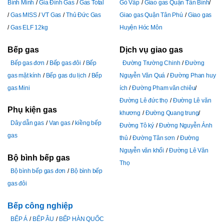
Bình Minh
Gia Đình Gas
Gas Total
Gò Vấp
Giao gas Quận Tân Bình
Gas MISS
VT Gas
Thủ Đức Gas
Giao gas Quận Tân Phú
Giao gas
Gas ELF 12kg
Huyện Hóc Môn
Bếp gas
Dịch vụ giao gas
Bếp gas đơn
Bếp gas đôi
Bếp
Đường Trường Chinh
Đường
gas mặt kính
Bếp gas du lịch
Bếp
Nguyễn Văn Quá
Đường Phan huy
gas Mini
ích
Đường Pham văn chiêu
Đường Lê đức thọ
Đường Lê văn
Phụ kiện gas
khương
Đường Quang trung
Dây dẫn gas
Van gas
kiềng bếp
Đường Tô ký
Đường Nguyễn Ảnh
gas
thủ
Đường Tân sơn
Đường
Nguyễn văn khối
Đường Lê Văn
Bộ bình bếp gas
Thọ
Bộ bình bếp gas đơn
Bộ bình bếp
gas đôi
Bếp công nghiệp
BẾP Á
BẾP ÂU
BẾP HÀN QUỐC