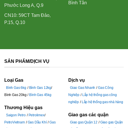
Bình Tân
Phước Long A, Q.9
CN10: 59CT Tam Đảo,
P.15, Q.10
SẢN PHẨM/DỊCH VỤ
Loại Gas
Dịch vụ
Bình Gas 6kg
Bình Gas 12kg
Giao Gas Nhanh
Gas Công
Bình Gas 20kg
Bình Gas 45kg
Nghiệp
Lắp hệ thống gas công
nghiệp
Lắp hệ thống gas nhà hàng
Thương Hiệu gas
Giao gas các quận
Saigon Petro
Petrolimex
PetroVietnam
Gas Dầu Khí
Gas
Giao gas Quận 12
Giao gas Quận