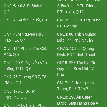
CN2: Đ. số 3, P. Bình An,
2, Đường Lê Thị Riêng,
Q.2
P.Thới An, Q.12
CN3: 90 Vườn Chuối, P.4,
CN13: 1132 Quang Trung,
Q.3
P.8, Gò Vấp
CN4: 46M Nguyễn Hữu
CN14: 86 Thích Quảng
Hào, P.6, Q.4
Đức, P.4, Phú Nhuận
CN5: 114 Phạm Hữu Chí,
CN:15: 153 Lê Quang
P.15, Q.5
Định, P.14, Bình Thạnh
CN6: 249 Đ. Nguyễn Văn
CN16: 228 Tân Kỳ Tân
Luông, P.11, Q.6
Quý, Tân Sơn Nhì, Tân
Phú
CN7: 76 Đường Số 7, Tân
Kiểng, Q.7
CN17: 12 Hoàng Hoa
Thám, P.12, Tân Bình
CN8: 175 Đ. Bùi Minh
Trực, P.5, Q.8
CN18: 290 Ấp Chiến
Lược, Bình Hưng Hoà A,
CN9: 69A Đ. Hồ Bá Phấn,