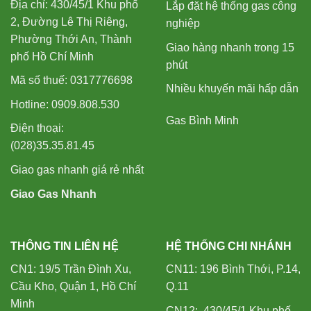
Địa chỉ: 430/45/1 Khu phố
Lắp đặt hệ thống gas công
2, Đường Lê Thị Riêng,
nghiệp
Phường Thới An, Thành
Giao hàng nhanh trong 15
phố Hồ Chí Minh
phút
Mã số thuế: 0317776698
Nhiều khuyến mãi hấp dẫn
Hotline: 0909.808.530
Gas Bình Minh
Điện thoại:
(028)35.35.81.45
Giao gas nhanh giá rẻ nhất
Giao Gas Nhanh
THÔNG TIN LIÊN HỆ
HỆ THỐNG CHI NHÁNH
CN1: 19/5 Trần Đình Xu,
CN11: 196 Bình Thới, P.14,
Cầu Kho, Quận 1, Hồ Chí
Q.11
Minh
CN12: 430/45/1 Khu phố