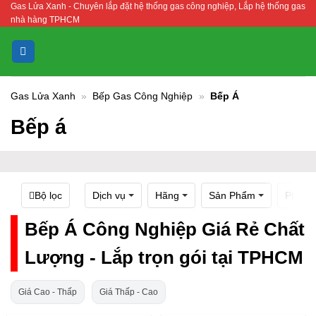
Gas Lửa Xanh - Chuyên lắp đặt hệ thống gas công nghiệp, Lắp hệ thống gas
Bỏ
nhà hàng TPHCM
qua
nội
dung
Gas Lửa Xanh
»
Bếp Gas Công Nghiệp
»
Bếp Á
Bếp á
Bộ lọc
Dịch vụ
Hãng
Sản Phẩm
Phụ ki
Bếp Á Công Nghiệp Giá Rẻ Chất
Lượng - Lắp trọn gói tại TPHCM
Giá Cao - Thấp
Giá Thấp - Cao