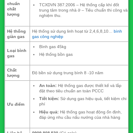
chuẩn
TCXDVN 387:2006 – Hệ thống cấp khí đốt
chất
trung tâm trong nhà ở – Tiêu chuẩn thi công và
lượng
nghiệm thu.
Hệ thống
Hệ thống sử dụng linh hoạt từ 2,4,6,8,10…
bình
giàn gas
gas công nghiệp
Bình gas 45kg
Loại bình
Hệ thống bồn gas
gas
Chất
Độ bền sử dụng trung bình 8 -10 năm
lượng
An toàn:
Hệ thống gas được thiết kế và lắp
đặt theo tiêu chuẩn an toàn PCCC
Tiết kiệm:
Sử dụng gas hiệu quả, tiết kiệm chi
phí
Ưu điểm
Hiệu quả:
Hệ thống gas hoạt động ổn định,
đáp ứng nhu cầu nấu nướng của nhà hàng
Liên hệ
0909.808.530
(Có zalo)