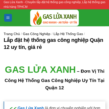
Gas Lửa Xanh - Chuyên lắp đặt hệ thống gas công nghiệp, Lắp hệ thống gas
Bỏ
nhà hàng TPHCM
qua
nội
dung
Trang Chủ
/
Gas Công Nghiệp
/
Lắp Hệ Thống Gas
/
Lắp đặt hệ thống gas công nghiệp Quận
12 uy tín, giá rẻ
GAS LỬA XANH
– Đơn Vị Thi
Công Hệ Thống Gas Công Nghiệp Uy Tín Tại
Quận 12
Gas Lửa Xanh
là đơn vị chuyên nghiệp với hơn