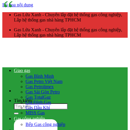
Bỏ qua nội dung
Gas Lửa Xanh - Chuyên lắp đặt hệ thống gas công nghiệp,
Lắp hệ thống gas nhà hàng TPHCM
Gas Lửa Xanh - Chuyên lắp đặt hệ thống gas công nghiệp,
Lắp hệ thống gas nhà hàng TPHCM
Giao gas
Gas Bình Minh
Gas Petro Việt Nam
Gas Petrolimex
Gas Sài Gòn Petro
Gas TotalGaz
Tìm kiếm:
Gia Đình Gas
Gas Dầu Khí
MISS Gas
Gas công nghiệp
Bếp Gas công nghiệp