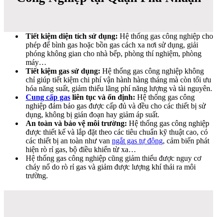
Tiết kiệm diện tích sử dụng:
Hệ thống gas công nghiệp cho
phép để bình gas hoặc bồn gas cách xa nơi sử dụng, giải
phóng không gian cho nhà bếp, phòng thí nghiệm, phòng
máy…
Tiết kiệm gas sử dụng:
Hệ thống gas công nghiệp không
chỉ giúp tiết kiệm chi phí vận hành hàng tháng mà còn tối ưu
hóa năng suất, giảm thiểu lãng phí năng lượng và tài nguyên.
Cung cấp gas
liên tục và ổn định:
Hệ thống gas công
nghiệp đảm bảo gas được cấp đủ và đều cho các thiết bị sử
dụng, không bị gián đoạn hay giảm áp suất.
An toàn và bảo vệ môi trường:
Hệ thống gas công nghiệp
được thiết kế và lắp đặt theo các tiêu chuẩn kỹ thuật cao, có
các thiết bị an toàn như van
ngắt gas tự động
, cảm biến phát
hiện rò rỉ gas, bộ điều khiển từ xa…
Hệ thống gas công nghiệp cũng giảm thiểu được nguy cơ
cháy nổ do rò rỉ gas và giảm được lượng khí thải ra môi
trường.