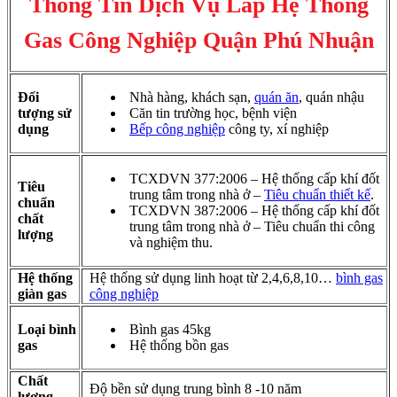
Thông Tin Dịch Vụ Lắp Hệ Thống
Gas Công Nghiệp Quận Phú Nhuận
Đối
Nhà hàng, khách sạn,
quán ăn
, quán nhậu
tượng sử
Căn tin trường học, bệnh viện
dụng
Bếp công nghiệp
công ty, xí nghiệp
TCXDVN 377:2006 – Hệ thống cấp khí đốt
Tiêu
trung tâm trong nhà ở –
Tiêu chuẩn thiết kế
.
chuẩn
TCXDVN 387:2006 – Hệ thống cấp khí đốt
chất
trung tâm trong nhà ở – Tiêu chuẩn thi công
lượng
và nghiệm thu.
Hệ thống
Hệ thống sử dụng linh hoạt từ 2,4,6,8,10…
bình gas
giàn gas
công nghiệp
Loại bình
Bình gas 45kg
gas
Hệ thống bồn gas
Chất
Độ bền sử dụng trung bình 8 -10 năm
lượng