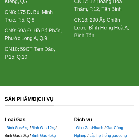
Kiểng, Q.7
CN17: 12 Hoàng Hoa
Thám, P.12, Tân Bình
CN8: 175 Đ. Bùi Minh
Trực, P.5, Q.8
CN18: 290 Ấp Chiến
Lược, Bình Hưng Hoà A,
CN9: 69A Đ. Hồ Bá Phấn,
Bình Tân
Phước Long A, Q.9
CN10: 59CT Tam Đảo,
P.15, Q.10
SẢN PHẨM/DỊCH VỤ
Loại Gas
Dịch vụ
Bình Gas 6kg
Bình Gas 12kg
Giao Gas Nhanh
Gas Công
Bình Gas 20kg
Bình Gas 45kg
Nghiệp
Lắp hệ thống gas công