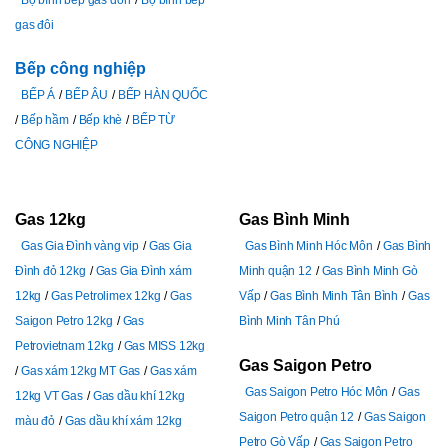
gas đôi
Bếp công nghiệp
BẾP Á
BẾP ÂU
BẾP HÀN QUỐC
Bếp hầm
Bếp khè
BẾP TỪ
CÔNG NGHIỆP
Gas 12kg
Gas Bình Minh
Gas Gia Đình vàng vip
Gas Gia
Gas Bình Minh Hóc Môn
Gas Bình
Đình đỏ 12kg
Gas Gia Đình xám
Minh quận 12
Gas Bình Minh Gò
12kg
Gas Petrolimex 12kg
Gas
Vấp
Gas Bình Minh Tân Bình
Gas
Saigon Petro 12kg
Gas
Bình Minh Tân Phú
Petrovietnam 12kg
Gas MISS 12kg
Gas Saigon Petro
Gas xám 12kg MT Gas
Gas xám
Gas Saigon Petro Hóc Môn
Gas
12kg VT Gas
Gas dầu khí 12kg
Saigon Petro quận 12
Gas Saigon
màu đỏ
Gas dầu khí xám 12kg
Petro Gò Vấp
Gas Saigon Petro