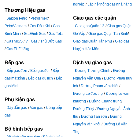
nghiệp
Lắp hệ thống gas nhà hàng
Thương Hiệu gas
Giao gas các quận
Saigon Petro
Petrolimex
PetroVietnam
Gas Dầu Khí
Gas
Giao gas Quận 12
Giao gas Quận
Bình Minh
Gia Đình Gas
Gas Total
Gò Vấp
Giao gas Quận Tân Bình
Gas MISS
VT Gas
Thủ Đức Gas
Giao gas Quận Tân Phú
Giao gas
Gas ELF 12kg
Huyện Hóc Môn
Bếp gas
Dịch vụ giao gas
Bếp gas đơn
Bếp gas đôi
Bếp
Đường Trường Chinh
Đường
gas mặt kính
Bếp gas du lịch
Bếp
Nguyễn Văn Quá
Đường Phan huy
gas Mini
ích
Đường Pham văn chiêu
Đường Lê đức thọ
Đường Lê văn
Phụ kiện gas
khương
Đường Quang trung
Dây dẫn gas
Van gas
kiềng bếp
Đường Tô ký
Đường Nguyễn Ảnh
gas
thủ
Đường Tân sơn
Đường
Nguyễn văn khối
Đường Lê Văn
Bộ bình bếp gas
Thọ
Bộ bình bếp gas đơn
Bộ bình bếp