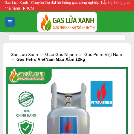
Gas Lửa Xanh - Chuyên lắp đặt hệ thống gas công nghiệp, Lắp hệ thống gas
Bỏ
nhà hàng TPHCM
qua
nội
dung
Gas Lửa Xanh
»
Giao Gas Nhanh
»
Gas Petro Việt Nam
»
Gas Petro VietNam Màu Xám 12kg