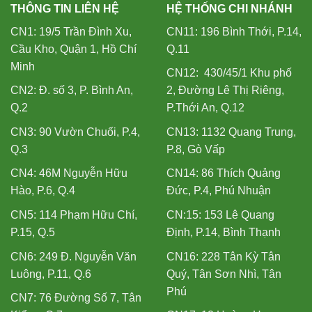
THÔNG TIN LIÊN HỆ
HỆ THỐNG CHI NHÁNH
CN1: 19/5 Trần Đình Xu,
CN11: 196 Bình Thới, P.14,
Cầu Kho, Quận 1, Hồ Chí
Q.11
Minh
CN12: 430/45/1 Khu phố
CN2: Đ. số 3, P. Bình An,
2, Đường Lê Thị Riêng,
Q.2
P.Thới An, Q.12
CN3: 90 Vườn Chuối, P.4,
CN13: 1132 Quang Trung,
Q.3
P.8, Gò Vấp
CN4: 46M Nguyễn Hữu
CN14: 86 Thích Quảng
Hào, P.6, Q.4
Đức, P.4, Phú Nhuận
CN5: 114 Phạm Hữu Chí,
CN:15: 153 Lê Quang
P.15, Q.5
Định, P.14, Bình Thạnh
CN6: 249 Đ. Nguyễn Văn
CN16: 228 Tân Kỳ Tân
Luông, P.11, Q.6
Quý, Tân Sơn Nhì, Tân
Phú
CN7: 76 Đường Số 7, Tân