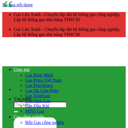
Bỏ qua nội dung
Gas Lửa Xanh - Chuyên lắp đặt hệ thống gas công nghiệp,
Lắp hệ thống gas nhà hàng TPHCM
Gas Lửa Xanh - Chuyên lắp đặt hệ thống gas công nghiệp,
Lắp hệ thống gas nhà hàng TPHCM
Giao gas
Gas Bình Minh
Gas Petro Việt Nam
Gas Petrolimex
Gas Sài Gòn Petro
Gas TotalGaz
Tìm kiếm:
Gia Đình Gas
Gas Dầu Khí
MISS Gas
Gas công nghiệp
Bếp Gas công nghiệp