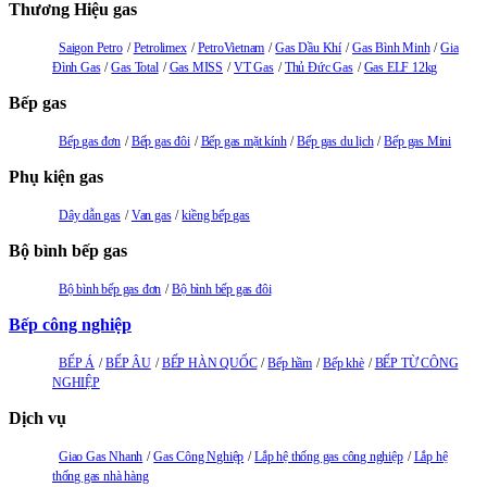
Thương Hiệu gas
Saigon Petro
Petrolimex
PetroVietnam
Gas Dầu Khí
Gas Bình Minh
Gia
Đình Gas
Gas Total
Gas MISS
VT Gas
Thủ Đức Gas
Gas ELF 12kg
Bếp gas
Bếp gas đơn
Bếp gas đôi
Bếp gas mặt kính
Bếp gas du lịch
Bếp gas Mini
Phụ kiện gas
Dây dẫn gas
Van gas
kiềng bếp gas
Bộ bình bếp gas
Bộ bình bếp gas đơn
Bộ bình bếp gas đôi
Bếp công nghiệp
BẾP Á
BẾP ÂU
BẾP HÀN QUỐC
Bếp hầm
Bếp khè
BẾP TỪ CÔNG
NGHIỆP
Dịch vụ
Giao Gas Nhanh
Gas Công Nghiệp
Lắp hệ thống gas công nghiệp
Lắp hệ
thống gas nhà hàng