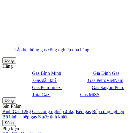
Lắp hệ thống gas công nghiệp nhà hàng
Đóng
Hãng
Gas Bình Minh
Gia Đình Gas
Gas dầu khí
Gas PetroVietNam
Gas Petrolimex
Gas Saigon Petro
TotalGaz
Gas MiSS
Đóng
Sản Phẩm
Bình Gas 12kg
Gas công nghiệp 45kg
Bếp gas
Bếp công nghiệp
Bộ bình + bếp gas
Nước tinh khiết
Đóng
Phụ kiện