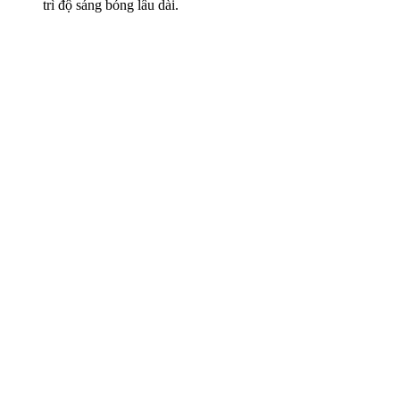
trì độ sáng bóng lâu dài.