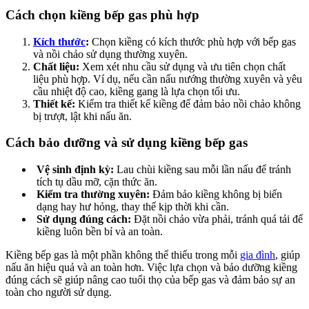
Cách chọn kiềng bếp gas phù hợp
Kích thước
:
Chọn kiềng có kích thước phù hợp với bếp gas
và nồi chảo sử dụng thường xuyên.
Chất liệu:
Xem xét nhu cầu sử dụng và ưu tiên chọn chất
liệu phù hợp. Ví dụ, nếu cần nấu nướng thường xuyên và yêu
cầu nhiệt độ cao, kiềng gang là lựa chọn tối ưu.
Thiết kế:
Kiểm tra thiết kế kiềng để đảm bảo nồi chảo không
bị trượt, lật khi nấu ăn.
Cách bảo dưỡng và sử dụng kiềng bếp gas
Vệ sinh định kỳ:
Lau chùi kiềng sau mỗi lần nấu để tránh
tích tụ dầu mỡ, cặn thức ăn.
Kiểm tra thường xuyên:
Đảm bảo kiềng không bị biến
dạng hay hư hỏng, thay thế kịp thời khi cần.
Sử dụng đúng cách:
Đặt nồi chảo vừa phải, tránh quá tải để
kiềng luôn bền bỉ và an toàn.
Kiềng bếp gas là một phần không thể thiếu trong mỗi
gia đình
, giúp
nấu ăn hiệu quả và an toàn hơn. Việc lựa chọn và bảo dưỡng kiềng
đúng cách sẽ giúp nâng cao tuổi thọ của bếp gas và đảm bảo sự an
toàn cho người sử dụng.