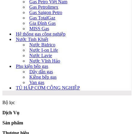
Gas Petro Việt Nam
Gas Petrolimex
Gas Saigon Petro
Gas TotalGaz
Gia Đình Gas
MISS Gas
Hệ thống gas công nghiệp
Nước Tinh Khiết
Nước Bidrico
Nước I-on Life
Nước Lavie
Nước Vĩnh Hảo
Phụ kiện bếp gas
Dây dẫn gas
Kiềng bếp gas
Van gas
TỦ HẤP CƠM CÔNG NGHIỆP
Bộ lọc
Dịch Vụ
Sản phẩm
Thương hiệu