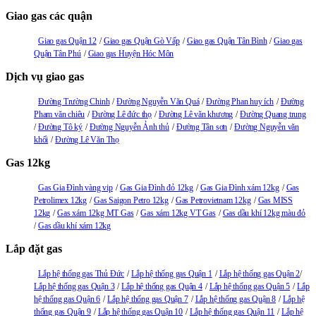
Giao gas các quận
Giao gas Quận 12
Giao gas Quận Gò Vấp
Giao gas Quận Tân Bình
Giao gas
Quận Tân Phú
Giao gas Huyện Hóc Môn
Dịch vụ giao gas
Đường Trường Chinh
Đường Nguyễn Văn Quá
Đường Phan huy ích
Đường
Pham văn chiêu
Đường Lê đức thọ
Đường Lê văn khương
Đường Quang trung
Đường Tô ký
Đường Nguyễn Ảnh thủ
Đường Tân sơn
Đường Nguyễn văn
khối
Đường Lê Văn Thọ
Gas 12kg
Gas Gia Đình vàng vip
Gas Gia Đình đỏ 12kg
Gas Gia Đình xám 12kg
Gas
Petrolimex 12kg
Gas Saigon Petro 12kg
Gas Petrovietnam 12kg
Gas MISS
12kg
Gas xám 12kg MT Gas
Gas xám 12kg VT Gas
Gas dầu khí 12kg màu đỏ
Gas dầu khí xám 12kg
Lắp đặt gas
Lắp hệ thống gas Thủ Đức
Lắp hệ thống gas Quận 1
Lắp hệ thống gas Quận 2
Lắp hệ thống gas Quận 3
Lắp hệ thống gas Quận 4
Lắp hệ thống gas Quận 5
Lắp
hệ thống gas Quận 6
Lắp hệ thống gas Quận 7
Lắp hệ thống gas Quận 8
Lắp hệ
thống gas Quận 9
Lắp hệ thống gas Quận 10
Lắp hệ thống gas Quận 11
Lắp hệ