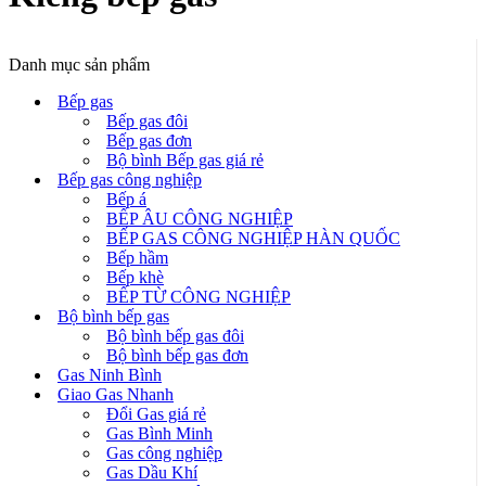
Danh mục sản phẩm
Bếp gas
Bếp gas đôi
Bếp gas đơn
Bộ bình Bếp gas giá rẻ
Bếp gas công nghiệp
Bếp á
BẾP ÂU CÔNG NGHIỆP
BẾP GAS CÔNG NGHIỆP HÀN QUỐC
Bếp hầm
Bếp khè
BẾP TỪ CÔNG NGHIỆP
Bộ bình bếp gas
Bộ bình bếp gas đôi
Bộ bình bếp gas đơn
Gas Ninh Bình
Giao Gas Nhanh
Đổi Gas giá rẻ
Gas Bình Minh
Gas công nghiệp
Gas Dầu Khí