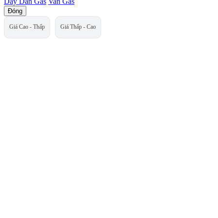
Dây Dẫn Gas
Van Gas
Đóng
Giá Cao - Thấp
Giá Thấp - Cao