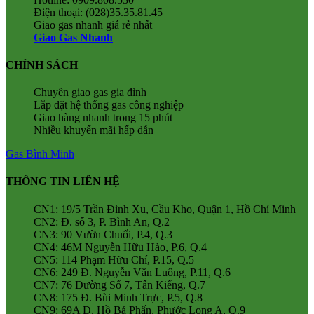
Điện thoại: (028)35.35.81.45
Giao gas nhanh giá rẻ nhất
Giao Gas Nhanh
CHÍNH SÁCH
Chuyên giao gas gia đình
Lắp đặt hệ thống gas công nghiệp
Giao hàng nhanh trong 15 phút
Nhiều khuyến mãi hấp dẫn
Gas Bình Minh
THÔNG TIN LIÊN HỆ
CN1: 19/5 Trần Đình Xu, Cầu Kho, Quận 1, Hồ Chí Minh
CN2: Đ. số 3, P. Bình An, Q.2
CN3: 90 Vườn Chuối, P.4, Q.3
CN4: 46M Nguyễn Hữu Hào, P.6, Q.4
CN5: 114 Phạm Hữu Chí, P.15, Q.5
CN6: 249 Đ. Nguyễn Văn Luông, P.11, Q.6
CN7: 76 Đường Số 7, Tân Kiểng, Q.7
CN8: 175 Đ. Bùi Minh Trực, P.5, Q.8
CN9: 69A Đ. Hồ Bá Phấn, Phước Long A, Q.9