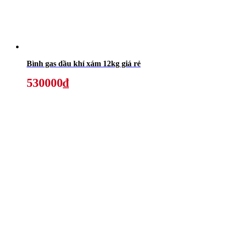
Bình gas dầu khí xám 12kg giá rẻ
530000₫