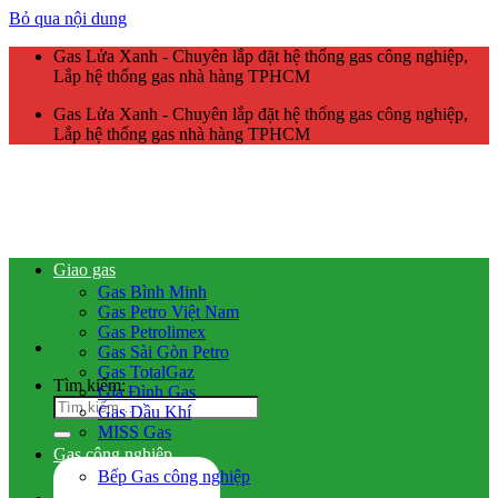
Bỏ qua nội dung
Gas Lửa Xanh - Chuyên lắp đặt hệ thống gas công nghiệp,
Lắp hệ thống gas nhà hàng TPHCM
Gas Lửa Xanh - Chuyên lắp đặt hệ thống gas công nghiệp,
Lắp hệ thống gas nhà hàng TPHCM
Giao gas
Gas Bình Minh
Gas Petro Việt Nam
Gas Petrolimex
Gas Sài Gòn Petro
Gas TotalGaz
Tìm kiếm:
Gia Đình Gas
Gas Dầu Khí
MISS Gas
Gas công nghiệp
Bếp Gas công nghiệp