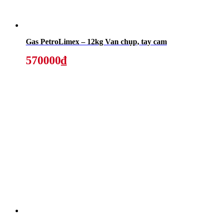
Gas PetroLimex – 12kg Van chụp, tay cam
570000₫