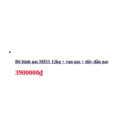
Bộ bình gas MISS 12kg + van gas + dây dẫn gas
3900000₫