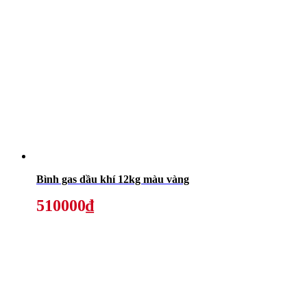
Bình gas dầu khí 12kg màu vàng
510000₫