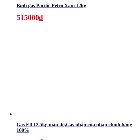
Bình gas Pacific Petro Xám 12kg
515000₫
Gas Elf 12.5kg màu đỏ,Gas nhập của pháp chính hãng
100%