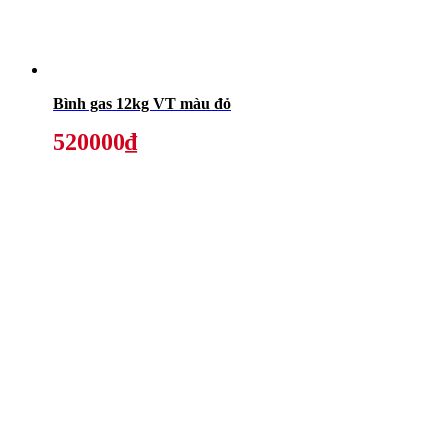
Bình gas 12kg VT màu đỏ
520000₫