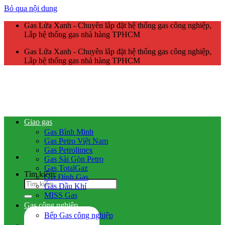
Bỏ qua nội dung
Gas Lửa Xanh - Chuyên lắp đặt hệ thống gas công nghiệp,
Lắp hệ thống gas nhà hàng TPHCM
Gas Lửa Xanh - Chuyên lắp đặt hệ thống gas công nghiệp,
Lắp hệ thống gas nhà hàng TPHCM
Giao gas
Gas Bình Minh
Gas Petro Việt Nam
Gas Petrolimex
Gas Sài Gòn Petro
Gas TotalGaz
Tìm kiếm:
Gia Đình Gas
Gas Dầu Khí
MISS Gas
Gas công nghiệp
Bếp Gas công nghiệp