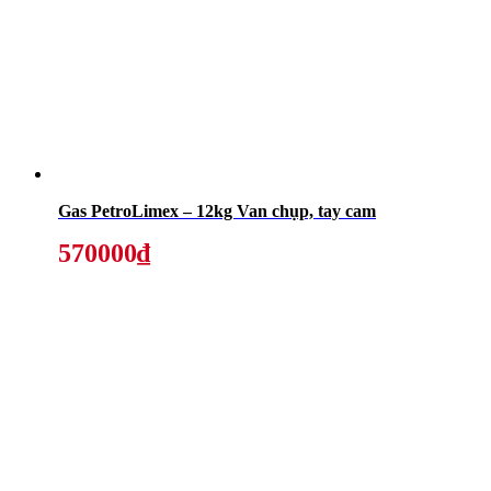
Gas PetroLimex – 12kg Van chụp, tay cam
570000₫