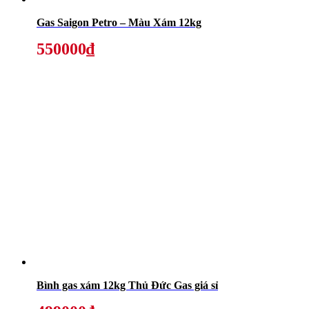
Gas Saigon Petro – Màu Xám 12kg
550000₫
Bình gas xám 12kg Thủ Đức Gas giá sỉ