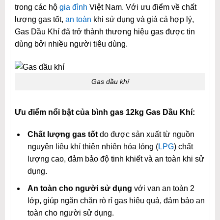
trong các hộ
gia đình
Việt Nam. Với ưu điểm về chất
giúp bảo vệ tốt lớp kim loại bên trong.
lượng gas tốt,
an toàn
khi sử dụng và giá cả hợp lý,
Tuổi thọ vỏ chai: trên 25 năm.
Gas Dầu Khí đã trở thành thương hiệu gas được tin
dùng bởi nhiều người tiêu dùng.
Gas dầu khí
Ưu điểm nổi bật của bình gas 12kg Gas Dầu Khí:
Chất lượng gas tốt
do được sản xuất từ nguồn
nguyên liệu khí thiên nhiên hóa lỏng (
LPG
) chất
lượng cao, đảm bảo độ tinh khiết và an toàn khi sử
dụng.
An toàn cho người sử dụng
với van an toàn 2
lớp, giúp ngăn chặn rò rỉ gas hiệu quả, đảm bảo an
toàn cho người sử dụng.