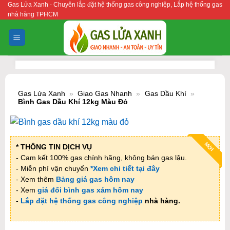
Gas Lửa Xanh - Chuyên lắp đặt hệ thống gas công nghiệp, Lắp hệ thống gas
Bỏ
nhà hàng TPHCM
qua
nội
dung
Gas Lửa Xanh
»
Giao Gas Nhanh
»
Gas Dầu Khí
»
Bình Gas Dầu Khí 12kg Màu Đỏ
MỚI
* THÔNG TIN DỊCH VỤ
- Cam kết 100% gas chính hãng, không bán gas lậu.
- Miễn phí vận chuyển
*Xem chi tiết tại đây
- Xem thêm
Bảng giá gas hôm nay
- Xem
giá đổi bình gas xám hôm nay
-
Lắp đặt hệ thống gas công nghiệp
nhà hàng.