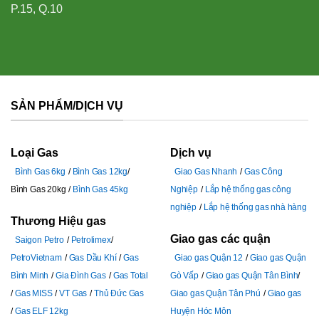
P.15, Q.10
SẢN PHẨM/DỊCH VỤ
Loại Gas
Dịch vụ
Bình Gas 6kg
Bình Gas 12kg
Giao Gas Nhanh
Gas Công
Bình Gas 20kg
Bình Gas 45kg
Nghiệp
Lắp hệ thống gas công
nghiệp
Lắp hệ thống gas nhà hàng
Thương Hiệu gas
Giao gas các quận
Saigon Petro
Petrolimex
PetroVietnam
Gas Dầu Khí
Gas
Giao gas Quận 12
Giao gas Quận
Bình Minh
Gia Đình Gas
Gas Total
Gò Vấp
Giao gas Quận Tân Bình
Gas MISS
VT Gas
Thủ Đức Gas
Giao gas Quận Tân Phú
Giao gas
Gas ELF 12kg
Huyện Hóc Môn