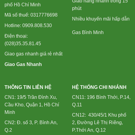
Giao hàng nhanh trong 15
phố Hồ Chí Minh
phút
Mã số thuế: 0317776698
Nhiều khuyến mãi hấp dẫn
Hotline: 0909.808.530
Gas Bình Minh
Điện thoại:
(028)35.35.81.45
Giao gas nhanh giá rẻ nhất
Giao Gas Nhanh
THÔNG TIN LIÊN HỆ
HỆ THỐNG CHI NHÁNH
CN1: 19/5 Trần Đình Xu,
CN11: 196 Bình Thới, P.14,
Cầu Kho, Quận 1, Hồ Chí
Q.11
Minh
CN12: 430/45/1 Khu phố
CN2: Đ. số 3, P. Bình An,
2, Đường Lê Thị Riêng,
Q.2
P.Thới An, Q.12