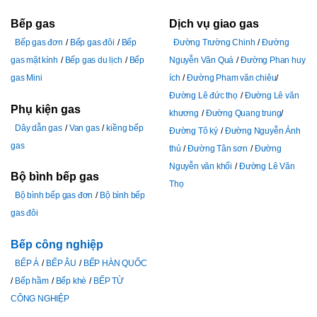
Bếp gas
Dịch vụ giao gas
Bếp gas đơn
Bếp gas đôi
Bếp
Đường Trường Chinh
Đường
gas mặt kính
Bếp gas du lịch
Bếp
Nguyễn Văn Quá
Đường Phan huy
gas Mini
ích
Đường Pham văn chiêu
Đường Lê đức thọ
Đường Lê văn
Phụ kiện gas
khương
Đường Quang trung
Dây dẫn gas
Van gas
kiềng bếp
Đường Tô ký
Đường Nguyễn Ảnh
gas
thủ
Đường Tân sơn
Đường
Nguyễn văn khối
Đường Lê Văn
Bộ bình bếp gas
Thọ
Bộ bình bếp gas đơn
Bộ bình bếp
gas đôi
Bếp công nghiệp
BẾP Á
BẾP ÂU
BẾP HÀN QUỐC
Bếp hầm
Bếp khè
BẾP TỪ
CÔNG NGHIỆP