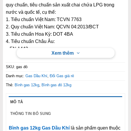
quy chuẩn, tiêu chuẩn sản xuất chai chứa LPG trong
nước và quốc tế, cụ thể:
1. Tiêu chuẩn Việt Nam: TCVN 7763
2. Quy chuẩn Việt Nam: QCVN 04:2013/BCT
3. Tiêu chuẩn Hoa Kỳ: DOT 4BA
4. Tiêu chuẩn Châu Âu:
– EN 1442
Xem thêm
– ISO 4706
– ISO 22991
SKU:
gas đỏ
5. Tiêu chuẩn KGS – AC211(Hàn Quốc)
Danh mục:
Gas Dầu Khí
,
Đổi Gas giá rẻ
Vỏ chai được sản xuất bằng thép nhập khẩu SG 255 của
hãng Nippon (Nhật Bản).
Thẻ:
Bình gas 12kg
,
Bình gas đỏ 12kg
Đặc biệt
MÔ TẢ
Van nhập khẩu, đảm bảo an toàn cho người sử dụng.
THÔNG TIN BỔ SUNG
Bên ngoài vỏ chai còn được mạ kẽm theo công nghệ
Bình gas 12kg Gas Dầu Khí
là sản phẩm quen thuộc
hồ quang điện và sơn tĩnh điện công nghệ cao,