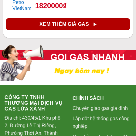
1820000₫
XEM THÊM GIÁ GAS
CÔNG TY TNHH
CHÍNH SÁCH
THƯƠNG MẠI DỊCH VỤ
Chuyên giao gas gia đình
GAS LỬA XANH
Địa chỉ: 430/45/1 Khu phố
Lắp đặt hệ thống gas công
2, Đường Lê Thị Riêng,
nghiệp
Phường Thới An, Thành