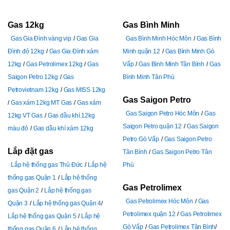
Gas 12kg
Gas Bình Minh
Gas Gia Đình vàng vip
Gas Gia
Gas Bình Minh Hóc Môn
Gas Bình
Đình đỏ 12kg
Gas Gia Đình xám
Minh quận 12
Gas Bình Minh Gò
12kg
Gas Petrolimex 12kg
Gas
Vấp
Gas Bình Minh Tân Bình
Gas
Saigon Petro 12kg
Gas
Bình Minh Tân Phú
Petrovietnam 12kg
Gas MISS 12kg
Gas Saigon Petro
Gas xám 12kg MT Gas
Gas xám
Gas Saigon Petro Hóc Môn
Gas
12kg VT Gas
Gas dầu khí 12kg
Saigon Petro quận 12
Gas Saigon
màu đỏ
Gas dầu khí xám 12kg
Petro Gò Vấp
Gas Saigon Petro
Lắp đặt gas
Tân Bình
Gas Saigon Petro Tân
Lắp hệ thống gas Thủ Đức
Lắp hệ
Phú
thống gas Quận 1
Lắp hệ thống
Gas Petrolimex
gas Quận 2
Lắp hệ thống gas
Gas Petrolimex Hóc Môn
Gas
Quận 3
Lắp hệ thống gas Quận 4
Petrolimex quận 12
Gas Petrolimex
Lắp hệ thống gas Quận 5
Lắp hệ
Gò Vấp
Gas Petrolimex Tân Bình
thống gas Quận 6
Lắp hệ thống