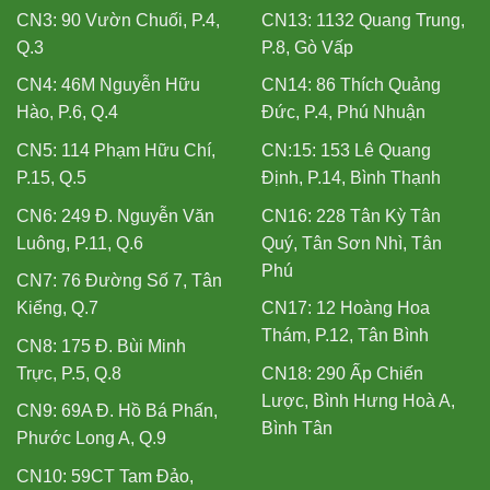
CN3: 90 Vườn Chuối, P.4,
CN13: 1132 Quang Trung,
Q.3
P.8, Gò Vấp
CN4: 46M Nguyễn Hữu
CN14: 86 Thích Quảng
Hào, P.6, Q.4
Đức, P.4, Phú Nhuận
CN5: 114 Phạm Hữu Chí,
CN:15: 153 Lê Quang
P.15, Q.5
Định, P.14, Bình Thạnh
CN6: 249 Đ. Nguyễn Văn
CN16: 228 Tân Kỳ Tân
Luông, P.11, Q.6
Quý, Tân Sơn Nhì, Tân
Phú
CN7: 76 Đường Số 7, Tân
Kiểng, Q.7
CN17: 12 Hoàng Hoa
Thám, P.12, Tân Bình
CN8: 175 Đ. Bùi Minh
Trực, P.5, Q.8
CN18: 290 Ấp Chiến
Lược, Bình Hưng Hoà A,
CN9: 69A Đ. Hồ Bá Phấn,
Bình Tân
Phước Long A, Q.9
CN10: 59CT Tam Đảo,