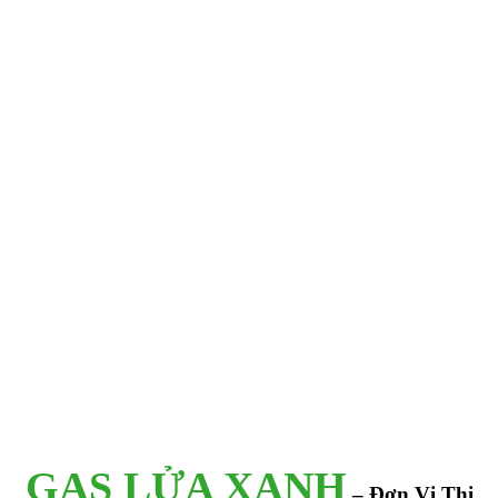
GAS LỬA XANH
– Đơn Vị Thi