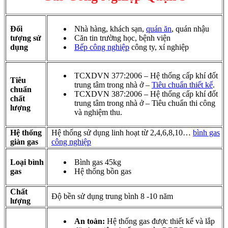
Đối
Nhà hàng, khách sạn,
quán ăn
, quán nhậu
tượng sử
Căn tin trường học, bệnh viện
dụng
Bếp công nghiệp
công ty, xí nghiệp
TCXDVN 377:2006 – Hệ thống cấp khí đốt
Tiêu
trung tâm trong nhà ở –
Tiêu chuẩn thiết kế
.
chuẩn
TCXDVN 387:2006 – Hệ thống cấp khí đốt
chất
trung tâm trong nhà ở – Tiêu chuẩn thi công
lượng
và nghiệm thu.
Hệ thống
Hệ thống sử dụng linh hoạt từ 2,4,6,8,10…
bình gas
giàn gas
công nghiệp
Loại bình
Bình gas 45kg
gas
Hệ thống bồn gas
Chất
Độ bền sử dụng trung bình 8 -10 năm
lượng
An toàn:
Hệ thống gas được thiết kế và lắp