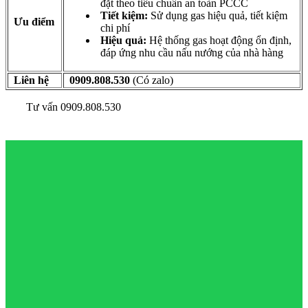
đặt theo tiêu chuẩn an toàn PCCC
Tiết kiệm:
Sử dụng gas hiệu quả, tiết kiệm
Ưu điểm
chi phí
Hiệu quả:
Hệ thống gas hoạt động ổn định,
đáp ứng nhu cầu nấu nướng của nhà hàng
Liên hệ
0909.808.530
(Có zalo)
Tư vấn 0909.808.530