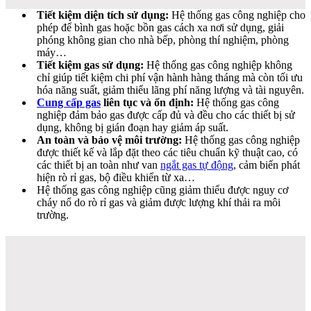
Tiết kiệm diện tích sử dụng:
Hệ thống gas công nghiệp cho
phép để bình gas hoặc bồn gas cách xa nơi sử dụng, giải
phóng không gian cho nhà bếp, phòng thí nghiệm, phòng
máy…
Tiết kiệm gas sử dụng:
Hệ thống gas công nghiệp không
chỉ giúp tiết kiệm chi phí vận hành hàng tháng mà còn tối ưu
hóa năng suất, giảm thiểu lãng phí năng lượng và tài nguyên.
Cung cấp gas
liên tục và ổn định:
Hệ thống gas công
nghiệp đảm bảo gas được cấp đủ và đều cho các thiết bị sử
dụng, không bị gián đoạn hay giảm áp suất.
An toàn và bảo vệ môi trường:
Hệ thống gas công nghiệp
được thiết kế và lắp đặt theo các tiêu chuẩn kỹ thuật cao, có
các thiết bị an toàn như van
ngắt gas tự động
, cảm biến phát
hiện rò rỉ gas, bộ điều khiển từ xa…
Hệ thống gas công nghiệp cũng giảm thiểu được nguy cơ
cháy nổ do rò rỉ gas và giảm được lượng khí thải ra môi
trường.