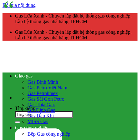
Bỏ qua nội dung
Gas Lửa Xanh - Chuyên lắp đặt hệ thống gas công nghiệp,
Lắp hệ thống gas nhà hàng TPHCM
Gas Lửa Xanh - Chuyên lắp đặt hệ thống gas công nghiệp,
Lắp hệ thống gas nhà hàng TPHCM
Giao gas
Gas Bình Minh
Gas Petro Việt Nam
Gas Petrolimex
Gas Sài Gòn Petro
Gas TotalGaz
Tìm kiếm:
Gia Đình Gas
Gas Dầu Khí
MISS Gas
Gas công nghiệp
Bếp Gas công nghiệp