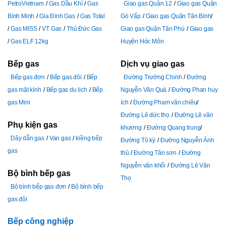
PetroVietnam
Gas Dầu Khí
Gas
Giao gas Quận 12
Giao gas Quận
Bình Minh
Gia Đình Gas
Gas Total
Gò Vấp
Giao gas Quận Tân Bình
Gas MISS
VT Gas
Thủ Đức Gas
Giao gas Quận Tân Phú
Giao gas
Gas ELF 12kg
Huyện Hóc Môn
Bếp gas
Dịch vụ giao gas
Bếp gas đơn
Bếp gas đôi
Bếp
Đường Trường Chinh
Đường
gas mặt kính
Bếp gas du lịch
Bếp
Nguyễn Văn Quá
Đường Phan huy
gas Mini
ích
Đường Pham văn chiêu
Đường Lê đức thọ
Đường Lê văn
Phụ kiện gas
khương
Đường Quang trung
Dây dẫn gas
Van gas
kiềng bếp
Đường Tô ký
Đường Nguyễn Ảnh
gas
thủ
Đường Tân sơn
Đường
Nguyễn văn khối
Đường Lê Văn
Bộ bình bếp gas
Thọ
Bộ bình bếp gas đơn
Bộ bình bếp
gas đôi
Bếp công nghiệp