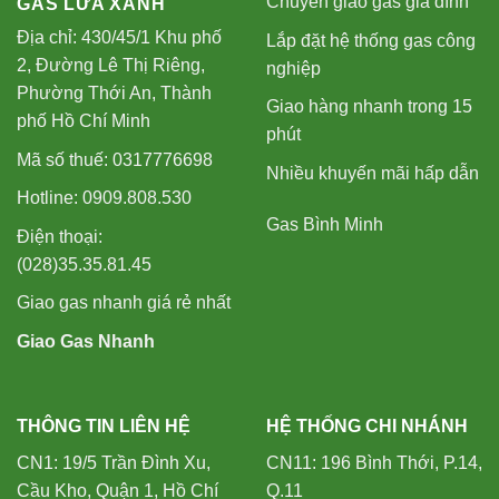
Chuyên giao gas gia đình
GAS LỬA XANH
Địa chỉ: 430/45/1 Khu phố
Lắp đặt hệ thống gas công
2, Đường Lê Thị Riêng,
nghiệp
Phường Thới An, Thành
Giao hàng nhanh trong 15
phố Hồ Chí Minh
phút
Mã số thuế: 0317776698
Nhiều khuyến mãi hấp dẫn
Hotline: 0909.808.530
Gas Bình Minh
Điện thoại:
(028)35.35.81.45
Giao gas nhanh giá rẻ nhất
Giao Gas Nhanh
THÔNG TIN LIÊN HỆ
HỆ THỐNG CHI NHÁNH
CN1: 19/5 Trần Đình Xu,
CN11: 196 Bình Thới, P.14,
Cầu Kho, Quận 1, Hồ Chí
Q.11