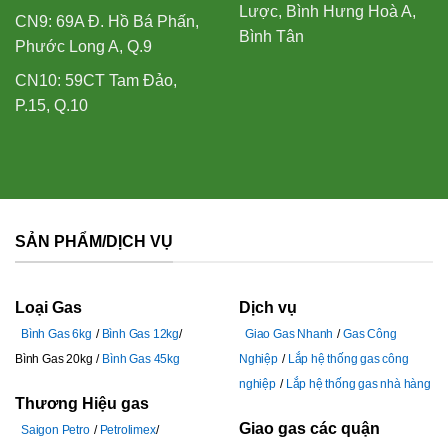
Lược, Bình Hưng Hoà A,
CN9: 69A Đ. Hồ Bá Phấn,
Bình Tân
Phước Long A, Q.9
CN10: 59CT Tam Đảo,
P.15, Q.10
SẢN PHẨM/DỊCH VỤ
Loại Gas
Dịch vụ
Bình Gas 6kg
Bình Gas 12kg
Giao Gas Nhanh
Gas Công
Bình Gas 20kg
Bình Gas 45kg
Nghiệp
Lắp hệ thống gas công
nghiệp
Lắp hệ thống gas nhà hàng
Thương Hiệu gas
Giao gas các quận
Saigon Petro
Petrolimex