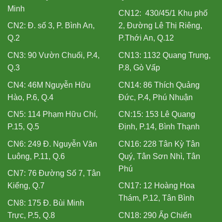
Minh
CN12: 430/45/1 Khu phố
CN2: Đ. số 3, P. Bình An,
2, Đường Lê Thị Riêng,
Q.2
P.Thới An, Q.12
CN3: 90 Vườn Chuối, P.4,
CN13: 1132 Quang Trung,
Q.3
P.8, Gò Vấp
CN4: 46M Nguyễn Hữu
CN14: 86 Thích Quảng
Hào, P.6, Q.4
Đức, P.4, Phú Nhuận
CN5: 114 Phạm Hữu Chí,
CN:15: 153 Lê Quang
P.15, Q.5
Định, P.14, Bình Thạnh
CN6: 249 Đ. Nguyễn Văn
CN16: 228 Tân Kỳ Tân
Luông, P.11, Q.6
Quý, Tân Sơn Nhì, Tân
Phú
CN7: 76 Đường Số 7, Tân
Kiểng, Q.7
CN17: 12 Hoàng Hoa
Thám, P.12, Tân Bình
CN8: 175 Đ. Bùi Minh
Trực, P.5, Q.8
CN18: 290 Ấp Chiến