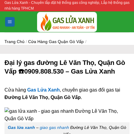
Gas Lửa Xanh - Chuyên lắp đặt hệ thống gas công nghiệp, Lắp hệ thống gas
Bỏ
nhà hàng TPHCM
qua
nội
dung
Trang Chủ
/
Cửa Hàng Gas Quận Gò Vấp
/
Đại lý gas đường Lê Văn Thọ, Quận Gò
Vấp ☎️0909.808.530 – Gas Lửa Xanh
Cửa hàng
Gas Lửa Xanh
, chuyên giao gas đổi gas tại
Đường Lê Văn Thọ, Quận Gò Vấp
.
Gas lửa xanh
–
giao gas nhanh
Đường Lê Văn Thọ, Quận Gò