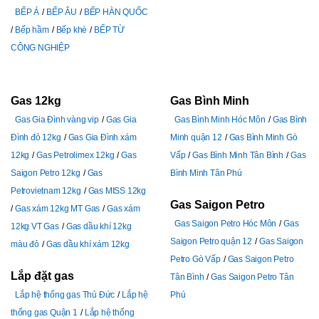
BẾP Á
BẾP ÂU
BẾP HÀN QUỐC
Bếp hầm
Bếp khè
BẾP TỪ
CÔNG NGHIỆP
Gas 12kg
Gas Bình Minh
Gas Gia Đình vàng vip
Gas Gia
Gas Bình Minh Hóc Môn
Gas Bình
Đình đỏ 12kg
Gas Gia Đình xám
Minh quận 12
Gas Bình Minh Gò
12kg
Gas Petrolimex 12kg
Gas
Vấp
Gas Bình Minh Tân Bình
Gas
Saigon Petro 12kg
Gas
Bình Minh Tân Phú
Petrovietnam 12kg
Gas MISS 12kg
Gas Saigon Petro
Gas xám 12kg MT Gas
Gas xám
Gas Saigon Petro Hóc Môn
Gas
12kg VT Gas
Gas dầu khí 12kg
Saigon Petro quận 12
Gas Saigon
màu đỏ
Gas dầu khí xám 12kg
Petro Gò Vấp
Gas Saigon Petro
Lắp đặt gas
Tân Bình
Gas Saigon Petro Tân
Lắp hệ thống gas Thủ Đức
Lắp hệ
Phú
thống gas Quận 1
Lắp hệ thống