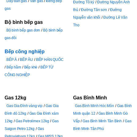
Dây dẫn gas
Van gas
kiềng bếp
Đường Tô ký
Đường Nguyễn Ảnh
gas
thủ
Đường Tân sơn
Đường
Nguyễn văn khối
Đường Lê Văn
Bộ bình bếp gas
Thọ
Bộ bình bếp gas đơn
Bộ bình bếp
gas đôi
Bếp công nghiệp
BẾP Á
BẾP ÂU
BẾP HÀN QUỐC
Bếp hầm
Bếp khè
BẾP TỪ
CÔNG NGHIỆP
Gas 12kg
Gas Bình Minh
Gas Gia Đình vàng vip
Gas Gia
Gas Bình Minh Hóc Môn
Gas Bình
Đình đỏ 12kg
Gas Gia Đình xám
Minh quận 12
Gas Bình Minh Gò
12kg
Gas Petrolimex 12kg
Gas
Vấp
Gas Bình Minh Tân Bình
Gas
Saigon Petro 12kg
Gas
Bình Minh Tân Phú
Petrovietnam 12kg
Gas MISS 12kg