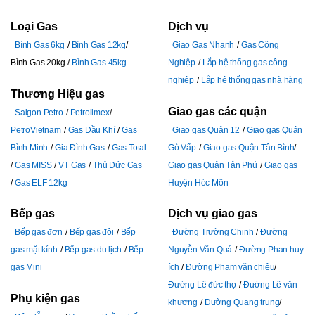
Loại Gas
Dịch vụ
Bình Gas 6kg
Bình Gas 12kg
Giao Gas Nhanh
Gas Công
Bình Gas 20kg
Bình Gas 45kg
Nghiệp
Lắp hệ thống gas công
nghiệp
Lắp hệ thống gas nhà hàng
Thương Hiệu gas
Giao gas các quận
Saigon Petro
Petrolimex
PetroVietnam
Gas Dầu Khí
Gas
Giao gas Quận 12
Giao gas Quận
Bình Minh
Gia Đình Gas
Gas Total
Gò Vấp
Giao gas Quận Tân Bình
Gas MISS
VT Gas
Thủ Đức Gas
Giao gas Quận Tân Phú
Giao gas
Gas ELF 12kg
Huyện Hóc Môn
Bếp gas
Dịch vụ giao gas
Bếp gas đơn
Bếp gas đôi
Bếp
Đường Trường Chinh
Đường
gas mặt kính
Bếp gas du lịch
Bếp
Nguyễn Văn Quá
Đường Phan huy
gas Mini
ích
Đường Pham văn chiêu
Đường Lê đức thọ
Đường Lê văn
Phụ kiện gas
khương
Đường Quang trung