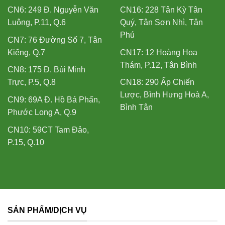
CN6: 249 Đ. Nguyễn Văn
CN16: 228 Tân Kỳ Tân
Luông, P.11, Q.6
Quý, Tân Sơn Nhì, Tân
Phú
CN7: 76 Đường Số 7, Tân
Kiểng, Q.7
CN17: 12 Hoàng Hoa
Thám, P.12, Tân Bình
CN8: 175 Đ. Bùi Minh
Trực, P.5, Q.8
CN18: 290 Ấp Chiến
Lược, Bình Hưng Hoà A,
CN9: 69A Đ. Hồ Bá Phấn,
Bình Tân
Phước Long A, Q.9
CN10: 59CT Tam Đảo,
P.15, Q.10
SẢN PHẨM/DỊCH VỤ