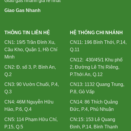
Giao gas nhanh giá rẻ nhất
Giao Gas Nhanh
THÔNG TIN LIÊN HỆ
HỆ THỐNG CHI NHÁNH
CN1: 19/5 Trần Đình Xu,
CN11: 196 Bình Thới, P.14,
Cầu Kho, Quận 1, Hồ Chí
Q.11
Minh
CN12: 430/45/1 Khu phố
CN2: Đ. số 3, P. Bình An,
2, Đường Lê Thị Riêng,
Q.2
P.Thới An, Q.12
CN3: 90 Vườn Chuối, P.4,
CN13: 1132 Quang Trung,
Q.3
P.8, Gò Vấp
CN4: 46M Nguyễn Hữu
CN14: 86 Thích Quảng
Hào, P.6, Q.4
Đức, P.4, Phú Nhuận
CN5: 114 Phạm Hữu Chí,
CN:15: 153 Lê Quang
P.15, Q.5
Định, P.14, Bình Thạnh