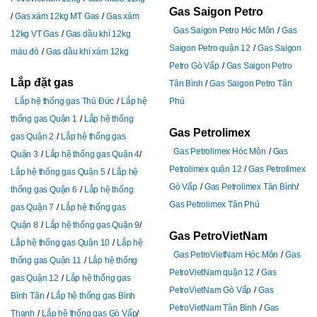
Gas Saigon Petro
Gas xám 12kg MT Gas
Gas xám
Gas Saigon Petro Hóc Môn
Gas
12kg VT Gas
Gas dầu khí 12kg
Saigon Petro quận 12
Gas Saigon
màu đỏ
Gas dầu khí xám 12kg
Petro Gò Vấp
Gas Saigon Petro
Lắp đặt gas
Tân Bình
Gas Saigon Petro Tân
Lắp hệ thống gas Thủ Đức
Lắp hệ
Phú
thống gas Quận 1
Lắp hệ thống
Gas Petrolimex
gas Quận 2
Lắp hệ thống gas
Gas Petrolimex Hóc Môn
Gas
Quận 3
Lắp hệ thống gas Quận 4
Petrolimex quận 12
Gas Petrolimex
Lắp hệ thống gas Quận 5
Lắp hệ
Gò Vấp
Gas Petrolimex Tân Bình
thống gas Quận 6
Lắp hệ thống
Gas Petrolimex Tân Phú
gas Quận 7
Lắp hệ thống gas
Quận 8
Lắp hệ thống gas Quận 9
Gas PetroVietNam
Lắp hệ thống gas Quận 10
Lắp hệ
Gas PetroVietNam Hóc Môn
Gas
thống gas Quận 11
Lắp hệ thống
PetroVietNam quận 12
Gas
gas Quận 12
Lắp hệ thống gas
PetroVietNam Gò Vấp
Gas
Bình Tân
Lắp hệ thống gas Bình
PetroVietNam Tân Bình
Gas
Thạnh
Lắp hệ thống gas Gò Vấp