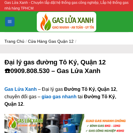
Gas Lửa Xanh - Chuyên lắp đặt hệ thống gas công nghiệp, Lắp hệ thống gas
Bỏ
nhà hàng TPHCM
qua
nội
dung
Trang Chủ
/
Cửa Hàng Gas Quận 12
/
Đại lý gas đường Tô Ký, Quận 12
☎️0909.808.530 – Gas Lửa Xanh
Gas Lửa Xanh
– Đại lý gas
Đường Tô Ký, Quận 12
,
chuyên đổi gas –
giao gas nhanh
tại
Đường Tô Ký,
Quận 12
.