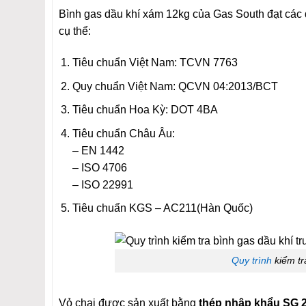
Bình gas dầu khí xám 12kg của Gas South đạt các
cụ thể:
Tiêu chuẩn Việt Nam: TCVN 7763
Quy chuẩn Việt Nam: QCVN 04:2013/BCT
Tiêu chuẩn Hoa Kỳ: DOT 4BA
Tiêu chuẩn Châu Âu:
– EN 1442
– ISO 4706
– ISO 22991
Tiêu chuẩn KGS – AC211(Hàn Quốc)
Quy trình
kiểm tr
Vỏ chai được sản xuất bằng
thép nhập khẩu SG 