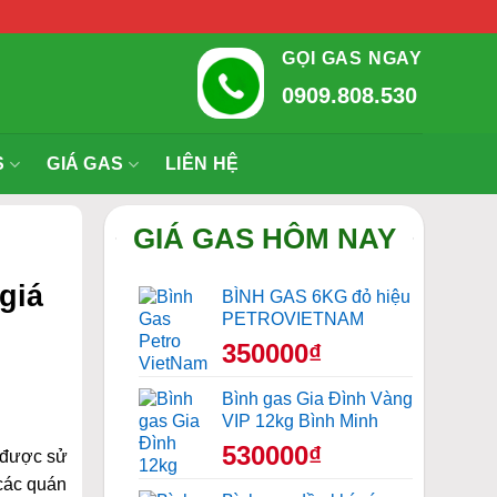
GỌI GAS NGAY
0909.808.530
S
GIÁ GAS
LIÊN HỆ
GIÁ GAS HÔM NAY
giá
BÌNH GAS 6KG đỏ hiệu
PETROVIETNAM
350000₫
Bình gas Gia Đình Vàng
VIP 12kg Bình Minh
530000₫
 được sử
các quán