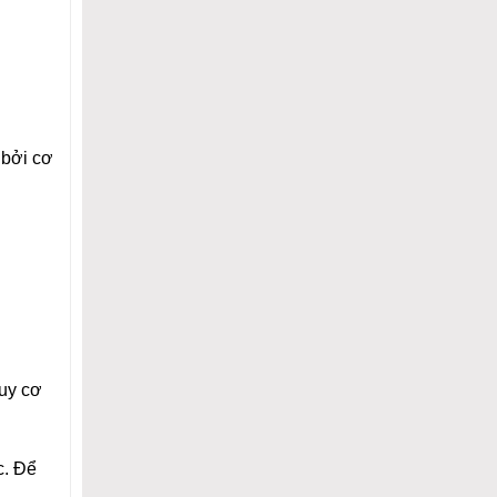
 bởi cơ
guy cơ
c. Để