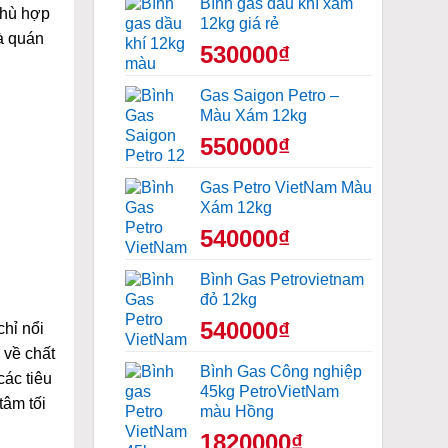
Bình gas dầu khí xám
phù hợp
12kg giá rẻ
à quán
530000₫
Gas Saigon Petro –
Màu Xám 12kg
550000₫
Gas Petro VietNam Màu
Xám 12kg
540000₫
Bình Gas Petrovietnam
đỏ 12kg
540000₫
hỉ nổi
 về chất
Bình Gas Công nghiệp
các tiêu
45kg PetroVietNam
tâm tối
màu Hồng
1820000₫