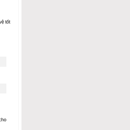
ệ tốt
 cho