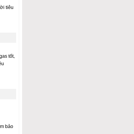
ời tiêu
as tốt,
êu
ảm bảo