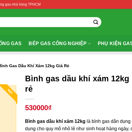
thống gas nhà hàng TPHCM
ỐNG GAS
BẾP GAS CÔNG NGHIỆP
PHỤ KIỆN GA
Bình Gas Dầu Khí Xám 12kg Giá Rẻ
Bình gas dầu khí xám 12kg 
rẻ
MỚI
530000₫
Bình gas dầu khí xám 12kg
là bình gas dân dụng
dụng cho quy mô nhỏ lẻ như sinh hoạt hàng ngày, 