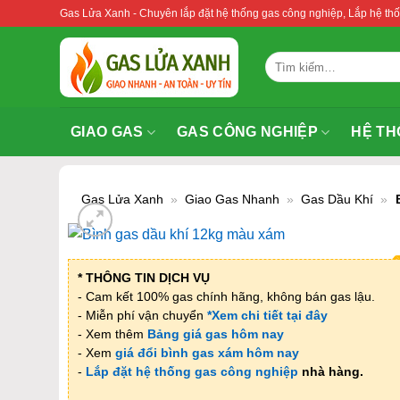
Bỏ
Gas Lửa Xanh - Chuyên lắp đặt hệ thống gas công nghiệp, Lắp hệ 
qua
nội
Tìm
dung
kiếm:
GIAO GAS
GAS CÔNG NGHIỆP
HỆ TH
Gas Lửa Xanh
»
Giao Gas Nhanh
»
Gas Dầu Khí
»
* THÔNG TIN DỊCH VỤ
- Cam kết 100% gas chính hãng, không bán gas lậu.
- Miễn phí vận chuyển
*Xem chi tiết tại đây
- Xem thêm
Bảng giá gas hôm nay
- Xem
giá đổi bình gas xám hôm nay
-
Lắp đặt hệ thống gas công nghiệp
nhà hàng.