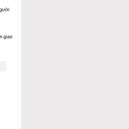
người
n giao