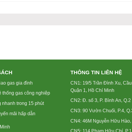
SÁCH
THÔNG TIN LIÊN HỆ
ao gas gia đình
CN1: 19/5 Trần Đình Xu, Cầu
Quận 1, Hồ Chí Minh
ệ thống gas công nghiệp
CN2: Đ. số 3, P. Bình An, Q.2
 nhanh trong 15 phút
CN3: 90 Vườn Chuối, P.4, Q.
uyến mãi hấp dẫn
CN4: 46M Nguyễn Hữu Hào, P
 Minh
CN5: 114 Phạm Hữu Chí, P.1