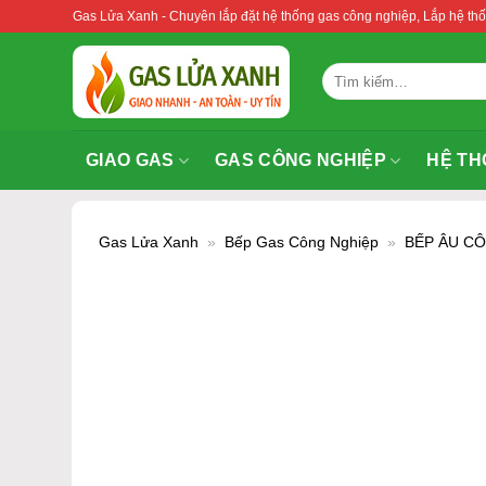
Bỏ
Gas Lửa Xanh - Chuyên lắp đặt hệ thống gas công nghiệp, Lắp hệ 
qua
nội
Tìm
dung
kiếm:
GIAO GAS
GAS CÔNG NGHIỆP
HỆ TH
Gas Lửa Xanh
»
Bếp Gas Công Nghiệp
»
BẾP ÂU C