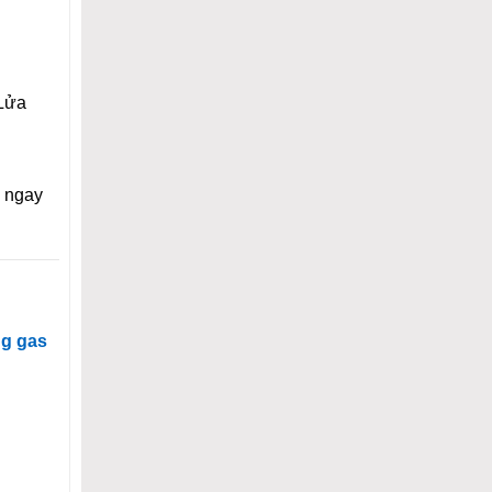
 Lửa
i ngay
ng gas