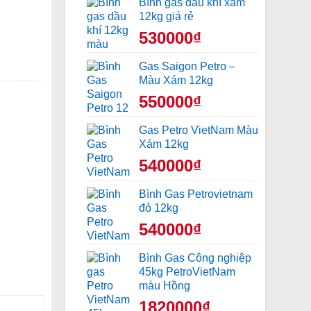
Bình gas dầu khí xám
12kg giá rẻ
530000₫
Gas Saigon Petro –
Màu Xám 12kg
550000₫
Gas Petro VietNam Màu
Xám 12kg
540000₫
Bình Gas Petrovietnam
đỏ 12kg
540000₫
Bình Gas Công nghiệp
45kg PetroVietNam
màu Hồng
1820000₫