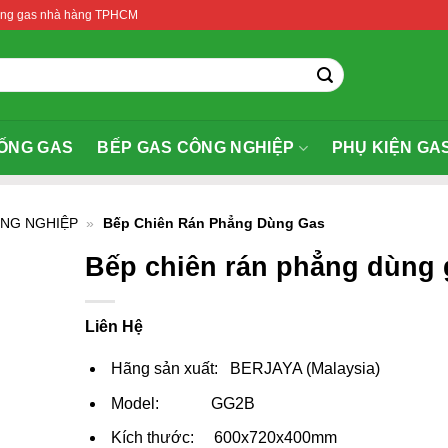
thống gas nhà hàng TPHCM
ỐNG GAS
BẾP GAS CÔNG NGHIỆP
PHỤ KIỆN GA
ÔNG NGHIỆP
»
Bếp Chiên Rán Phẳng Dùng Gas
Bếp chiên rán phẳng dùng 
Liên Hệ
Hãng sản xuất: BERJAYA (Malaysia)
Model: GG2B
Kích thước: 600x720x400mm