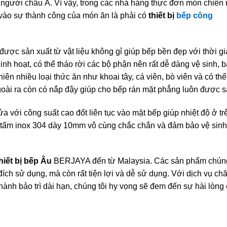
 người châu Á. Vì vậy, trong các nhà hàng thực đơn món chiên 
vào sự thành công của món ăn là phải có
thiết bị
bếp công
ược sản xuất từ vật liệu không gỉ giúp bếp bền đẹp với thời g
nh hoạt, có thể tháo rời các bộ phận nên rất dễ dàng vệ sinh, bả
iên nhiều loại thức ăn như khoai tây, cá viên, bò viên và có thể
i ra còn có nắp đậy giúp cho bếp rán mặt phẳng luôn được s
với công suất cao đốt liên tục vào mặt bếp giúp nhiệt độ ở tr
 tấm inox 304 dày 10mm vô cùng chắc chắn và đảm bảo vệ sinh
hiết bị bếp Âu
BERJAYA đến từ Malaysia. Các sản phẩm chúng
ích sử dụng, mà còn rất tiện lợi và dễ sử dụng. Với dịch vụ ch
ành bảo trì dài hạn, chúng tôi hy vọng sẽ đem đến sự hài lòng