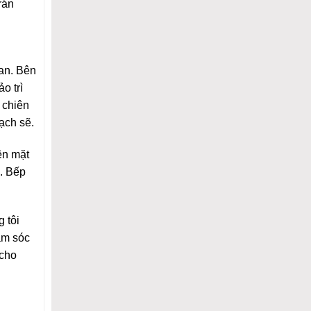
rán
ian. Bên
o trì
 chiên
ạch sẽ.
ên mặt
. Bếp
 tôi
ăm sóc
 cho