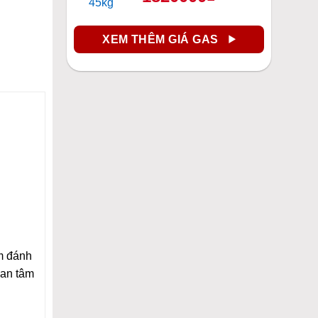
XEM THÊM GIÁ GAS
m đánh
 an tâm