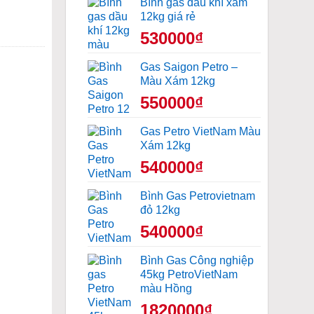
Bình gas dầu khí xám
12kg giá rẻ
530000₫
Gas Saigon Petro –
Màu Xám 12kg
550000₫
Gas Petro VietNam Màu
Xám 12kg
540000₫
Bình Gas Petrovietnam
đỏ 12kg
540000₫
Bình Gas Công nghiệp
45kg PetroVietNam
màu Hồng
1820000₫