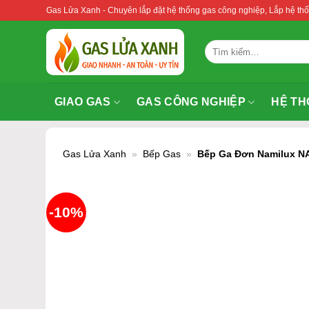
Bỏ
Gas Lửa Xanh - Chuyên lắp đặt hệ thống gas công nghiệp, Lắp hệ 
qua
nội
Tìm
dung
kiếm:
GIAO GAS
GAS CÔNG NGHIỆP
HỆ TH
Gas Lửa Xanh
»
Bếp Gas
»
Bếp Ga Đơn Namilux N
-10%