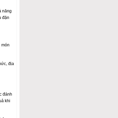
ả năng
u đặn
c món
hức, địa
c đánh
uả khi