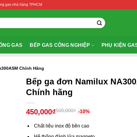
thống gas nhà hàng TPHCM
ỐNG GAS
BẾP GAS CÔNG NGHIỆP
PHỤ KIỆN GA
A300ASM Chính Hãng
Bếp ga đơn Namilux NA30
Chính hãng
450,000₫
500,000₫
-10%
Chất liệu inox độ bền cao
Hệ thống đánh lửa magneto