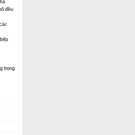
khả
 bố đều
 các
 bếp
g trọng