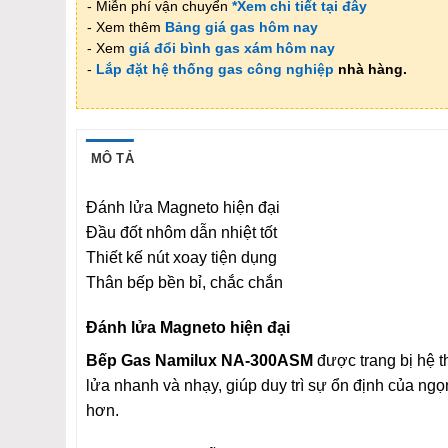
- Miễn phí vận chuyển
*Xem chi tiết tại đây
- Xem thêm
Bảng giá gas hôm nay
- Xem
giá đổi bình gas xám hôm nay
-
Lắp đặt hệ thống gas công nghiệp
nhà hàng.
MÔ TẢ
Đánh lửa Magneto hiện đại
Đầu đốt nhôm dẫn nhiệt tốt
Thiết kế nút xoay tiện dụng
Thân bếp bền bỉ, chắc chắn
Đánh lửa Magneto hiện đại
Bếp Gas Namilux NA-300ASM
được trang bị hệ 
lửa nhanh và nhạy, giúp duy trì sự ổn định của ng
hơn.