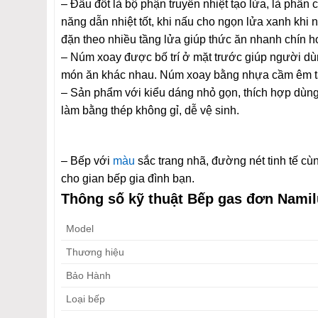
– Đầu đốt là bộ phận truyền nhiệt tạo lửa, là phầ
năng dẫn nhiệt tốt, khi nấu cho ngọn lửa xanh khi n
đặn theo nhiều tầng lửa giúp thức ăn nhanh chín h
– Núm xoay được bố trí ở mặt trước giúp người dùn
món ăn khác nhau. Núm xoay bằng nhựa cầm êm tay
– Sản phẩm với kiểu dáng nhỏ gọn, thích hợp dùn
làm bằng thép không gỉ, dễ vệ sinh.
– Bếp với
màu
sắc trang nhã, đường nét tinh tế c
cho gian bếp gia đình bạn.
Thông số kỹ thuật Bếp gas đơn Nami
Model
Thương hiệu
Bảo Hành
Loại bếp