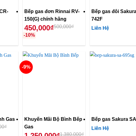
 CR-
Bếp gas đơn Rinnai RV-
Bếp gas đôi Sakur
150(G) chính hãng
742F
450,000₫
500,000₫
Liên Hệ
-10%
-9%
nh Gas
Khuyến Mãi Bộ Bình Bếp
Bếp gas Sakura S
00₫
Gas
Liên Hệ
1,250,000₫
1,380,000₫