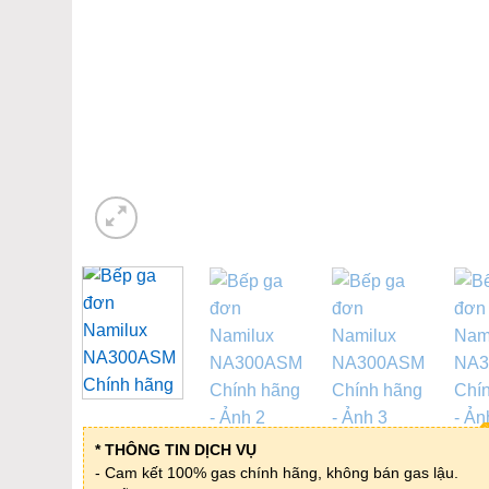
* THÔNG TIN DỊCH VỤ
- Cam kết 100% gas chính hãng, không bán gas lậu.