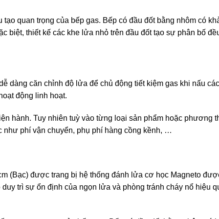
cấu tạo quan trọng của bếp gas. Bếp có đầu đốt bằng nhôm có kh
ặc biệt, thiết kế các khe lửa nhỏ trên đầu đốt tạo sự phân bố đề
dễ dàng căn chỉnh độ lửa để chủ động tiết kiệm gas khi nấu cá
oạt động linh hoạt.
hiện hành. Tuy nhiên tuỳ vào từng loại sản phẩm hoặc phương t
ác như phí vận chuyển, phụ phí hàng cồng kềnh, …
cm (Bạc) được trang bị hệ thống đánh lửa cơ học Magneto đượ
duy trì sự ổn định của ngọn lửa và phòng tránh cháy nổ hiệu q