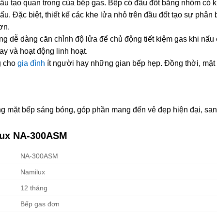
n cấu tạo quan trọng của bếp gas. Bếp có đầu đốt bằng nhôm có 
ấu. Đặc biệt, thiết kế các khe lửa nhỏ trên đầu đốt tạo sự phân
ơn.
g dễ dàng căn chỉnh độ lửa để chủ động tiết kiệm gas khi nấu
 và hoạt động linh hoạt.
g cho
gia đình
ít người hay những gian bếp hẹp. Đồng thời, mặt
ùng mặt bếp sáng bóng, góp phần mang đến vẻ đẹp hiện đại, san
lux NA-300ASM
NA-300ASM
Namilux
12 tháng
Bếp gas đơn