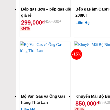
Bếp gas đơn – bếp gas đôi
Bếp gas âm Capri
giá rẻ
208KT
299,000₫
450,000₫
Liên Hệ
-34%
-15%
Bộ Van Gas và Ống Gas
Khuyến Mãi Bộ Bì
850,000₫
hàng Thái Lan
999,0
-15%
Liên Hệ