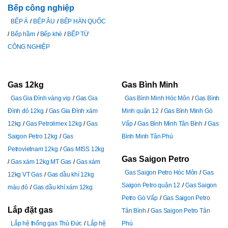
Bếp công nghiệp
BẾP Á
BẾP ÂU
BẾP HÀN QUỐC
Bếp hầm
Bếp khè
BẾP TỪ
CÔNG NGHIỆP
Gas 12kg
Gas Bình Minh
Gas Gia Đình vàng vip
Gas Gia
Gas Bình Minh Hóc Môn
Gas Bình
Đình đỏ 12kg
Gas Gia Đình xám
Minh quận 12
Gas Bình Minh Gò
12kg
Gas Petrolimex 12kg
Gas
Vấp
Gas Bình Minh Tân Bình
Gas
Saigon Petro 12kg
Gas
Bình Minh Tân Phú
Petrovietnam 12kg
Gas MISS 12kg
Gas Saigon Petro
Gas xám 12kg MT Gas
Gas xám
Gas Saigon Petro Hóc Môn
Gas
12kg VT Gas
Gas dầu khí 12kg
Saigon Petro quận 12
Gas Saigon
màu đỏ
Gas dầu khí xám 12kg
Petro Gò Vấp
Gas Saigon Petro
Lắp đặt gas
Tân Bình
Gas Saigon Petro Tân
Lắp hệ thống gas Thủ Đức
Lắp hệ
Phú