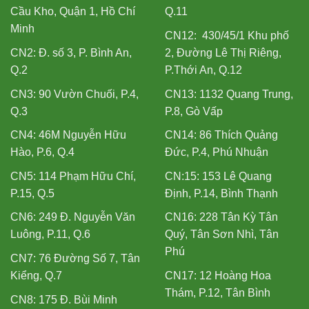
Cầu Kho, Quận 1, Hồ Chí
Q.11
Minh
CN12: 430/45/1 Khu phố
CN2: Đ. số 3, P. Bình An,
2, Đường Lê Thị Riêng,
Q.2
P.Thới An, Q.12
CN3: 90 Vườn Chuối, P.4,
CN13: 1132 Quang Trung,
Q.3
P.8, Gò Vấp
CN4: 46M Nguyễn Hữu
CN14: 86 Thích Quảng
Hào, P.6, Q.4
Đức, P.4, Phú Nhuận
CN5: 114 Phạm Hữu Chí,
CN:15: 153 Lê Quang
P.15, Q.5
Định, P.14, Bình Thạnh
CN6: 249 Đ. Nguyễn Văn
CN16: 228 Tân Kỳ Tân
Luông, P.11, Q.6
Quý, Tân Sơn Nhì, Tân
Phú
CN7: 76 Đường Số 7, Tân
Kiểng, Q.7
CN17: 12 Hoàng Hoa
Thám, P.12, Tân Bình
CN8: 175 Đ. Bùi Minh