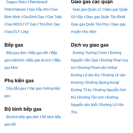
Giao gas các quận
Saigon Petro
Petrolimex
PetroVietnam
Gas Dầu Khí
Gas
Giao gas Quận 12
Giao gas Quận
Bình Minh
Gia Đình Gas
Gas Total
Gò Vấp
Giao gas Quận Tân Bình
Gas MISS
VT Gas
Thủ Đức Gas
Giao gas Quận Tân Phú
Giao gas
Gas ELF 12kg
Huyện Hóc Môn
Bếp gas
Dịch vụ giao gas
Bếp gas đơn
Bếp gas đôi
Bếp
Đường Trường Chinh
Đường
gas mặt kính
Bếp gas du lịch
Bếp
Nguyễn Văn Quá
Đường Phan huy
gas Mini
ích
Đường Pham văn chiêu
Đường Lê đức thọ
Đường Lê văn
Phụ kiện gas
khương
Đường Quang trung
Dây dẫn gas
Van gas
kiềng bếp
Đường Tô ký
Đường Nguyễn Ảnh
gas
thủ
Đường Tân sơn
Đường
Nguyễn văn khối
Đường Lê Văn
Bộ bình bếp gas
Thọ
Bộ bình bếp gas đơn
Bộ bình bếp
gas đôi