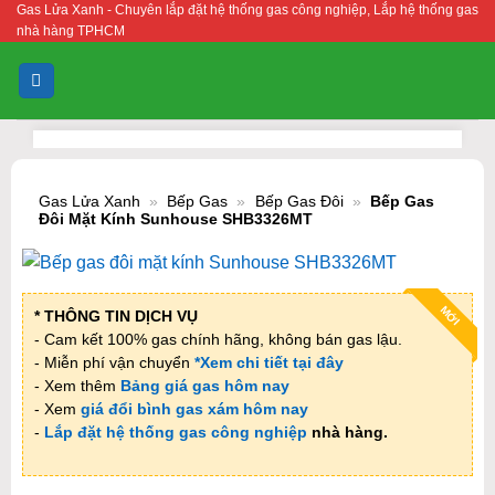
Gas Lửa Xanh - Chuyên lắp đặt hệ thống gas công nghiệp, Lắp hệ thống gas
Bỏ
nhà hàng TPHCM
qua
nội
dung
Gas Lửa Xanh
»
Bếp Gas
»
Bếp Gas Đôi
»
Bếp Gas
Đôi Mặt Kính Sunhouse SHB3326MT
MỚI
* THÔNG TIN DỊCH VỤ
- Cam kết 100% gas chính hãng, không bán gas lậu.
- Miễn phí vận chuyển
*Xem chi tiết tại đây
- Xem thêm
Bảng giá gas hôm nay
- Xem
giá đổi bình gas xám hôm nay
-
Lắp đặt hệ thống gas công nghiệp
nhà hàng.