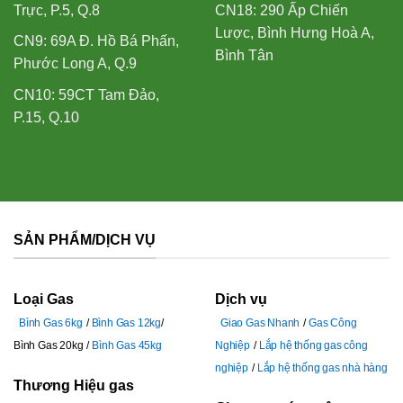
Trực, P.5, Q.8
CN18: 290 Ấp Chiến
Lược, Bình Hưng Hoà A,
CN9: 69A Đ. Hồ Bá Phấn,
Bình Tân
Phước Long A, Q.9
CN10: 59CT Tam Đảo,
P.15, Q.10
SẢN PHẨM/DỊCH VỤ
Loại Gas
Dịch vụ
Bình Gas 6kg
Bình Gas 12kg
Giao Gas Nhanh
Gas Công
Bình Gas 20kg
Bình Gas 45kg
Nghiệp
Lắp hệ thống gas công
nghiệp
Lắp hệ thống gas nhà hàng
Thương Hiệu gas