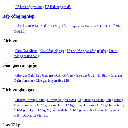
Bộ bình bếp gas đơn
Bộ bình bếp gas đôi
Bếp công nghiệp
BẾP Á
BẾP ÂU
BẾP HÀN QUỐC
Bếp hầm
Bếp khè
BẾP TỪ CÔNG
NGHIỆP
Dịch vụ
Giao Gas Nhanh
Gas Công Nghiệp
Lắp hệ thống gas công nghiệp
Lắp hệ
thống gas nhà hàng
Giao gas các quận
Giao gas Quận 12
Giao gas Quận Gò Vấp
Giao gas Quận Tân Bình
Giao gas
Quận Tân Phú
Giao gas Huyện Hóc Môn
Dịch vụ giao gas
Đường Trường Chinh
Đường Nguyễn Văn Quá
Đường Phan huy ích
Đường
Pham văn chiêu
Đường Lê đức thọ
Đường Lê văn khương
Đường Quang trung
Đường Tô ký
Đường Nguyễn Ảnh thủ
Đường Tân sơn
Đường Nguyễn văn
khối
Đường Lê Văn Thọ
Gas 12kg