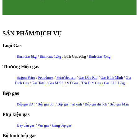
SẢN PHẨM/DỊCH VỤ
Loại Gas
Bình Gas 6kg
Bình Gas 12kg
Bình Gas 20kg
Bình Gas 45kg
Thương Hiệu gas
Saigon Petro
Petrolimex
PetroVietnam
Gas Dầu Khí
Gas Bình Minh
Gia
Đình Gas
Gas Total
Gas MISS
VT Gas
Thủ Đức Gas
Gas ELF 12kg
Bếp gas
Bếp gas đơn
Bếp gas đôi
Bếp gas mặt kính
Bếp gas du lịch
Bếp gas Mini
Phụ kiện gas
Dây dẫn gas
Van gas
kiềng bếp gas
Bộ bình bếp gas