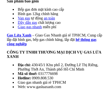
Sản phẩm bao gồm
Bếp gas đơn mặt kính cao cấp
Bình gas 12kg chính hãng
Van gas
tự động
an toàn
Dây dẫn gas
chất lượng cao
Giao gas nhanh
miễn phí
Gas Lửa Xanh
– Giao Gas Nhanh giá rẻ TPHCM, Cung cấp
lắp đặt bình gas, bếp gas chính hãng, lắp đặt
hệ thống gas
công nghiệp
CÔNG TY TNHH THƯƠNG MẠI DỊCH VỤ GAS LỬA
XANH
Địa chỉ:
430/45/1 Khu phố 2, Đường Lê Thị Riêng,
Phường Thới An, Thành phố Hồ Chí Minh
Mã số thuế:
0317776698
Hotline:
0909.808.530
Giao gas nhanh giá rẻ TPHCM
Web: www.gasluaxanh.com