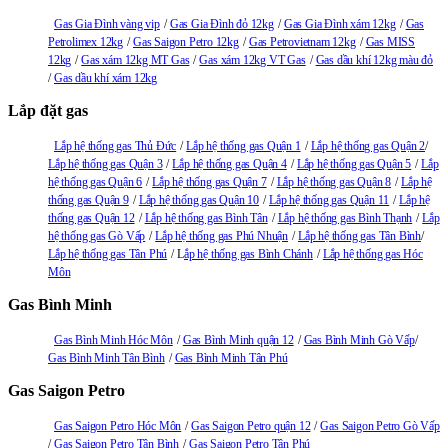
Gas Gia Đình vàng vip
Gas Gia Đình đỏ 12kg
Gas Gia Đình xám 12kg
Gas
Petrolimex 12kg
Gas Saigon Petro 12kg
Gas Petrovietnam 12kg
Gas MISS
12kg
Gas xám 12kg MT Gas
Gas xám 12kg VT Gas
Gas dầu khí 12kg màu đỏ
Gas dầu khí xám 12kg
Lắp đặt gas
Lắp hệ thống gas Thủ Đức
Lắp hệ thống gas Quận 1
Lắp hệ thống gas Quận 2
Lắp hệ thống gas Quận 3
Lắp hệ thống gas Quận 4
Lắp hệ thống gas Quận 5
Lắp
hệ thống gas Quận 6
Lắp hệ thống gas Quận 7
Lắp hệ thống gas Quận 8
Lắp hệ
thống gas Quận 9
Lắp hệ thống gas Quận 10
Lắp hệ thống gas Quận 11
Lắp hệ
thống gas Quận 12
Lắp hệ thống gas Bình Tân
Lắp hệ thống gas Bình Thạnh
Lắp
hệ thống gas Gò Vấp
Lắp hệ thống gas Phú Nhuận
Lắp hệ thống gas Tân Bình
Lắp hệ thống gas Tân Phú
L
ắp hệ thống gas Bình Chánh
Lắp hệ thống gas Hóc
Môn
Gas Bình Minh
Gas Bình Minh Hóc Môn
Gas Bình Minh quận 12
Gas Bình Minh Gò Vấp
Gas Bình Minh Tân Bình
Gas Bình Minh Tân Phú
Gas Saigon Petro
Gas Saigon Petro Hóc Môn
Gas Saigon Petro quận 12
Gas Saigon Petro Gò Vấp
Gas Saigon Petro Tân Bình
Gas Saigon Petro Tân Phú