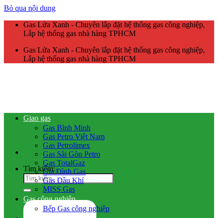
Bỏ qua nội dung
Gas Lửa Xanh - Chuyên lắp đặt hệ thống gas công nghiệp,
Lắp hệ thống gas nhà hàng TPHCM
Gas Lửa Xanh - Chuyên lắp đặt hệ thống gas công nghiệp,
Lắp hệ thống gas nhà hàng TPHCM
Giao gas
Gas Bình Minh
Gas Petro Việt Nam
Gas Petrolimex
Gas Sài Gòn Petro
Gas TotalGaz
Tìm kiếm:
Gia Đình Gas
Gas Dầu Khí
MISS Gas
Gas công nghiệp
Bếp Gas công nghiệp