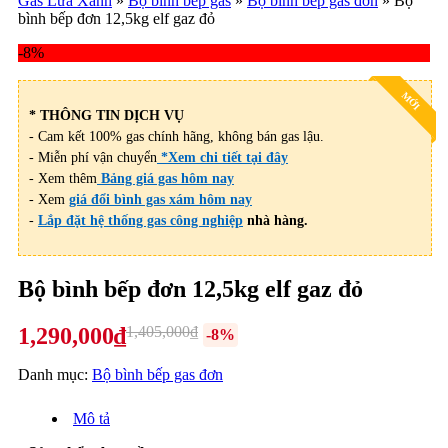
Gas Lửa Xanh
»
Bộ bình bếp gas
»
Bộ bình bếp gas đơn
»
Bộ
bình bếp đơn 12,5kg elf gaz đỏ
-8%
MỚI
* THÔNG TIN DỊCH VỤ
- Cam kết 100% gas chính hãng, không bán gas lậu.
- Miễn phí vận chuyển
*Xem chi tiết tại đây
- Xem thêm
Bảng giá gas hôm nay
- Xem
giá đổi bình gas xám hôm nay
-
Lắp đặt hệ thống gas công nghiệp
nhà hàng.
Bộ bình bếp đơn 12,5kg elf gaz đỏ
1,290,000₫
1,405,000₫
-8%
Danh mục:
Bộ bình bếp gas đơn
Mô tả