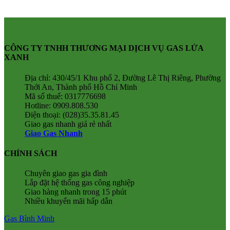
CÔNG TY TNHH THƯƠNG MẠI DỊCH VỤ GAS LỬA
XANH
Địa chỉ: 430/45/1 Khu phố 2, Đường Lê Thị Riêng, Phường
Thới An, Thành phố Hồ Chí Minh
Mã số thuế: 0317776698
Hotline: 0909.808.530
Điện thoại: (028)35.35.81.45
Giao gas nhanh giá rẻ nhất
Giao Gas Nhanh
CHÍNH SÁCH
Chuyên giao gas gia đình
Lắp đặt hệ thống gas công nghiệp
Giao hàng nhanh trong 15 phút
Nhiều khuyến mãi hấp dẫn
Gas Bình Minh