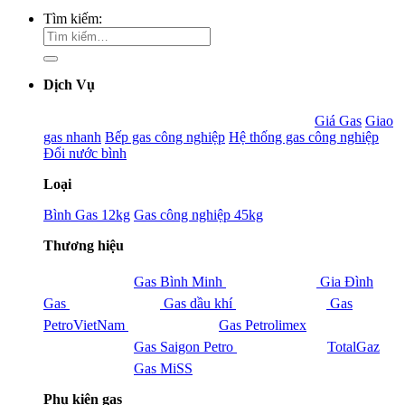
Tìm kiếm:
Dịch Vụ
Giá Gas
Giao
gas nhanh
Bếp gas công nghiệp
Hệ thống gas công nghiệp
Đổi nước bình
Loại
Bình Gas 12kg
Gas công nghiệp 45kg
Thương hiệu
Gas Bình Minh
Gia Đình
Gas
Gas dầu khí
Gas
PetroVietNam
Gas Petrolimex
Gas Saigon Petro
TotalGaz
Gas MiSS
Phụ kiện gas