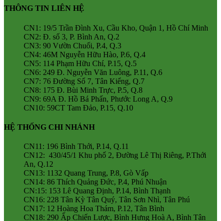
THÔNG TIN LIÊN HỆ
CN1: 19/5 Trần Đình Xu, Cầu Kho, Quận 1, Hồ Chí Minh
CN2: Đ. số 3, P. Bình An, Q.2
CN3: 90 Vườn Chuối, P.4, Q.3
CN4: 46M Nguyễn Hữu Hào, P.6, Q.4
CN5: 114 Phạm Hữu Chí, P.15, Q.5
CN6: 249 Đ. Nguyễn Văn Luông, P.11, Q.6
CN7: 76 Đường Số 7, Tân Kiểng, Q.7
CN8: 175 Đ. Bùi Minh Trực, P.5, Q.8
CN9: 69A Đ. Hồ Bá Phấn, Phước Long A, Q.9
CN10: 59CT Tam Đảo, P.15, Q.10
HỆ THỐNG CHI NHÁNH
CN11: 196 Bình Thới, P.14, Q.11
CN12: 430/45/1 Khu phố 2, Đường Lê Thị Riêng, P.Thới
An, Q.12
CN13: 1132 Quang Trung, P.8, Gò Vấp
CN14: 86 Thích Quảng Đức, P.4, Phú Nhuận
CN:15: 153 Lê Quang Định, P.14, Bình Thạnh
CN16: 228 Tân Kỳ Tân Quý, Tân Sơn Nhì, Tân Phú
CN17: 12 Hoàng Hoa Thám, P.12, Tân Bình
CN18: 290 Ấp Chiến Lược, Bình Hưng Hoà A, Bình Tân