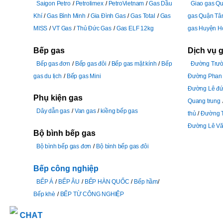
Saigon Petro
Petrolimex
PetroVietnam
Gas Dầu
Giao gas Q
Khí
Gas Bình Minh
Gia Đình Gas
Gas Total
Gas
gas Quận Tâ
MISS
VT Gas
Thủ Đức Gas
Gas ELF 12kg
gas Huyện H
Bếp gas
Dịch vụ 
Bếp gas đơn
Bếp gas đôi
Bếp gas mặt kính
Bếp
Đường Trườ
gas du lịch
Bếp gas Mini
Đường Phan 
Đường Lê đứ
Phụ kiện gas
Quang trung
Dây dẫn gas
Van gas
kiềng bếp gas
thủ
Đường 
Đường Lê Vă
Bộ bình bếp gas
Bộ bình bếp gas đơn
Bộ bình bếp gas đôi
Bếp công nghiệp
BẾP Á
BẾP ÂU
BẾP HÀN QUỐC
Bếp hầm
Bếp khè
BẾP TỪ CÔNG NGHIỆP