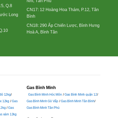
Nhì, Tân Phú
.5, Q.8
CN17: 12 Hoàng Hoa Thám, P.12, Tân
hước Long
Bình
CN18: 290 Ấp Chiến Lược, Bình Hưng
Q.10
Hoà A, Bình Tân
Gas Bình Minh
 đỏ 12kg
Gas Bình Minh Hóc Môn
Gas Bình Minh quận 12
ex 12kg
Gas
Gas Bình Minh Gò Vấp
Gas Bình Minh Tân Bình
12kg
Gas
Gas Bình Minh Tân Phú
as xám 12kg