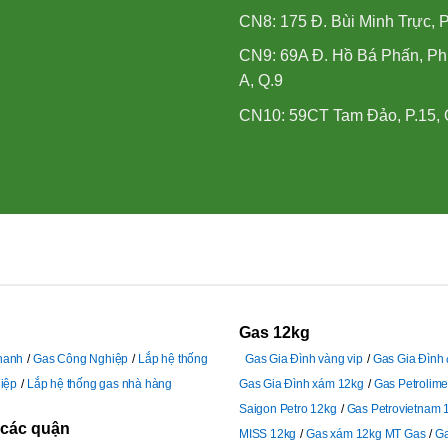
CN8: 175 Đ. Bùi Minh Trực, P
CN9: 69A Đ. Hồ Bá Phấn, P
A, Q.9
CN10: 59CT Tam Đảo, P.15, 
Gas 12kg
hanh
Gas Công Nghiệp
Lắp hệ thống
Gas Gia Đình vàng vip
Gas Gia Đình
iệp
Lắp hệ thống gas nhà hàng
Gas Gia Đình xám 12kg
Gas Petrolim
Saigon Petro 12kg
Gas Petrovietnam 
 các quận
MISS 12kg
Gas xám 12kg MT Gas
G