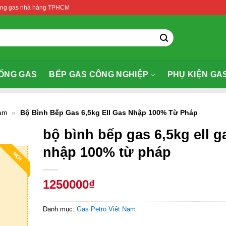
thống gas nhà hàng TPHCM
ỐNG GAS
BẾP GAS CÔNG NGHIỆP
PHỤ KIỆN GA
Nam
»
Bộ Bình Bếp Gas 6,5kg Ell Gas Nhập 100% Từ Pháp
bộ bình bếp gas 6,5kg ell g
nhập 100% từ pháp
MỚI
1250000₫
Danh mục:
Gas Petro Việt Nam