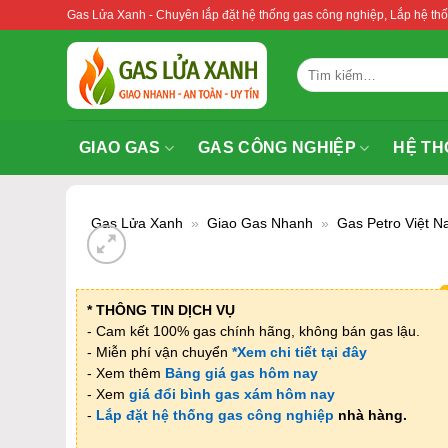
Bỏ
Gas Lửa Xanh - Chuyên lắp đặt hệ thống gas công nghiệp, Lắp hệ 
qua
nội
Tìm
dung
kiếm:
GIAO GAS
GAS CÔNG NGHIỆP
HỆ TH
Gas Lửa Xanh
»
Giao Gas Nhanh
»
Gas Petro Việt 
* THÔNG TIN DỊCH VỤ
- Cam kết 100% gas chính hãng, không bán gas lậu.
- Miễn phí vận chuyển
*Xem chi tiết tại đây
- Xem thêm
Bảng giá gas hôm nay
- Xem
giá đổi bình gas xám hôm nay
-
Lắp đặt hệ thống gas công nghiệp
nhà hàng.