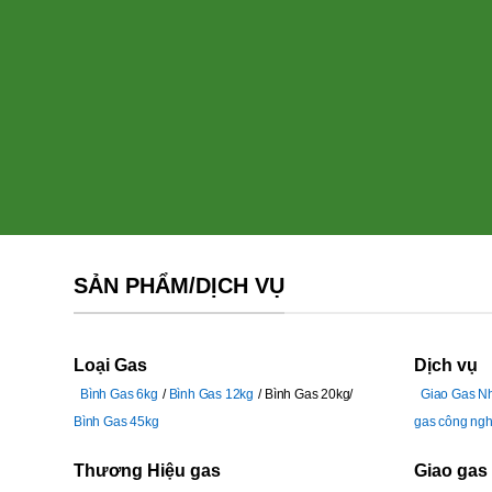
SẢN PHẨM/DỊCH VỤ
Loại Gas
Dịch vụ
Bình Gas 6kg
Bình Gas 12kg
Bình Gas 20kg
Giao Gas N
Bình Gas 45kg
gas công ngh
Thương Hiệu gas
Giao gas