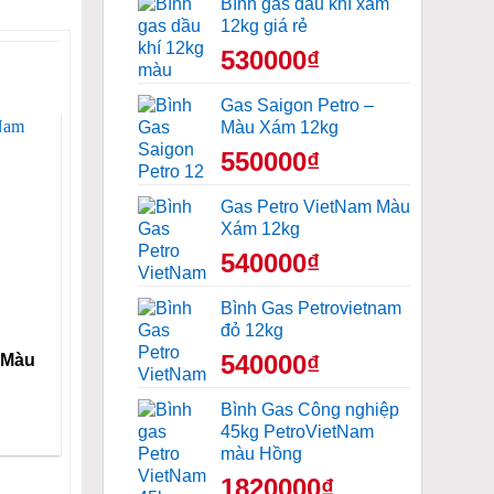
Bình gas dầu khí xám
12kg giá rẻ
530000₫
Gas Saigon Petro –
Màu Xám 12kg
550000₫
Gas Petro VietNam Màu
Xám 12kg
540000₫
Bình Gas Petrovietnam
đỏ 12kg
540000₫
 Màu
Bình Gas Công nghiệp
45kg PetroVietNam
màu Hồng
1820000₫