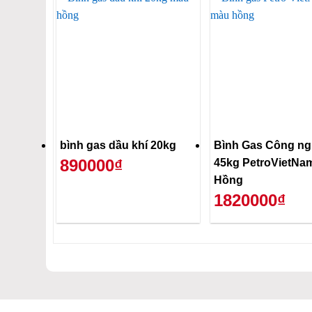
bình gas dầu khí 20kg
Bình Gas Công ng
890000₫
45kg PetroVietNa
Hồng
1820000₫