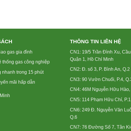
SÁCH
THÔNG TIN LIÊN HỆ
ao gas gia đình
CN1: 19/5 Trần Đình Xu, Cầu
Quận 1, Hồ Chí Minh
ệ thống gas công nghiệp
CN2: Đ. số 3, P. Bình An, Q.2
 nhanh trong 15 phút
CN3: 90 Vườn Chuối, P.4, Q.
uyến mãi hấp dẫn
CN4: 46M Nguyễn Hữu Hào, P
 Minh
CN5: 114 Phạm Hữu Chí, P.1
CN6: 249 Đ. Nguyễn Văn Luô
Q.6
CN7: 76 Đường Số 7, Tân Ki