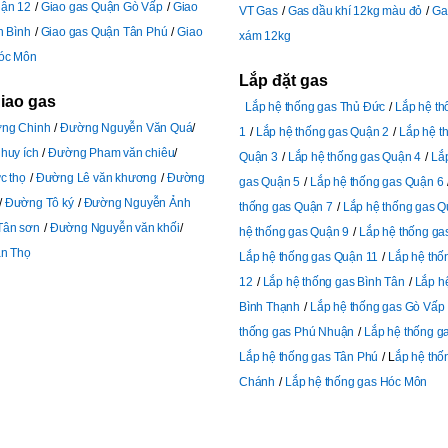
uận 12
Giao gas Quận Gò Vấp
Giao
VT Gas
Gas dầu khí 12kg màu đỏ
Ga
n Bình
Giao gas Quận Tân Phú
Giao
xám 12kg
óc Môn
Lắp đặt gas
giao gas
Lắp hệ thống gas Thủ Đức
Lắp hệ t
ng Chinh
Đường Nguyễn Văn Quá
1
Lắp hệ thống gas Quận 2
Lắp hệ t
huy ích
Đường Pham văn chiêu
Quận 3
Lắp hệ thống gas Quận 4
Lắ
c thọ
Đường Lê văn khương
Đường
gas Quận 5
Lắp hệ thống gas Quận 6
Đường Tô ký
Đường Nguyễn Ảnh
thống gas Quận 7
Lắp hệ thống gas Q
Tân sơn
Đường Nguyễn văn khối
hệ thống gas Quận 9
Lắp hệ thống ga
n Thọ
Lắp hệ thống gas Quận 11
Lắp hệ thố
12
Lắp hệ thống gas Bình Tân
Lắp h
Bình Thạnh
Lắp hệ thống gas Gò Vấp
thống gas Phú Nhuận
Lắp hệ thống g
Lắp hệ thống gas Tân Phú
L
ắp hệ thố
Chánh
Lắp hệ thống gas Hóc Môn