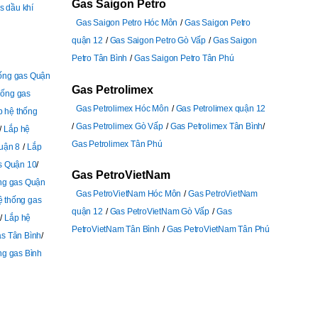
Gas Saigon Petro
s dầu khí
Gas Saigon Petro Hóc Môn
Gas Saigon Petro
quận 12
Gas Saigon Petro Gò Vấp
Gas Saigon
Petro Tân Bình
Gas Saigon Petro Tân Phú
hống gas Quận
Gas Petrolimex
hống gas
Gas Petrolimex Hóc Môn
Gas Petrolimex quận 12
p hệ thống
Gas Petrolimex Gò Vấp
Gas Petrolimex Tân Bình
Lắp hệ
Gas Petrolimex Tân Phú
uận 8
Lắp
s Quận 10
Gas PetroVietNam
ng gas Quận
Gas PetroVietNam Hóc Môn
Gas PetroVietNam
ệ thống gas
quận 12
Gas PetroVietNam Gò Vấp
Gas
Lắp hệ
PetroVietNam Tân Bình
Gas PetroVietNam Tân Phú
as Tân Bình
ng gas Bình