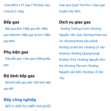
Gas MISS
VT Gas
Thủ Đức Gas
Giao gas Quận Tân Phú
Giao gas
Gas ELF 12kg
Huyện Hóc Môn
Bếp gas
Dịch vụ giao gas
Bếp gas đơn
Bếp gas đôi
Bếp
Đường Trường Chinh
Đường
gas mặt kính
Bếp gas du lịch
Bếp
Nguyễn Văn Quá
Đường Phan huy
gas Mini
ích
Đường Pham văn chiêu
Đường Lê đức thọ
Đường Lê văn
Phụ kiện gas
khương
Đường Quang trung
Dây dẫn gas
Van gas
kiềng bếp
Đường Tô ký
Đường Nguyễn Ảnh
gas
thủ
Đường Tân sơn
Đường
Nguyễn văn khối
Đường Lê Văn
Bộ bình bếp gas
Thọ
Bộ bình bếp gas đơn
Bộ bình bếp
gas đôi
Bếp công nghiệp
BẾP Á
BẾP ÂU
BẾP HÀN QUỐC