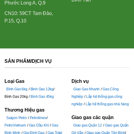
Phước Long A, Q.9
CN10: 59CT Tam Đảo,
P.15, Q.10
SẢN PHẨM/DỊCH VỤ
Loại Gas
Dịch vụ
Bình Gas 6kg
Bình Gas 12kg
Giao Gas Nhanh
Gas Công
Bình Gas 20kg
Bình Gas 45kg
Nghiệp
Lắp hệ thống gas công
nghiệp
Lắp hệ thống gas nhà hàng
Thương Hiệu gas
Giao gas các quận
Saigon Petro
Petrolimex
PetroVietnam
Gas Dầu Khí
Gas
Giao gas Quận 12
Giao gas Quận
Bình Minh
Gia Đình Gas
Gas Total
Gò Vấp
Giao gas Quận Tân Bình