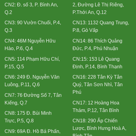
CN2: Đ. số 3, P. Bình An,
2, Đường Lê Thị Riêng,
Q.2
P.Thới An, Q.12
CN3: 90 Vườn Chuối, P.4,
CN13: 1132 Quang Trung,
Q.3
P.8, Gò Vấp
CN4: 46M Nguyễn Hữu
CN14: 86 Thích Quảng
Hào, P.6, Q.4
Đức, P.4, Phú Nhuận
CN5: 114 Phạm Hữu Chí,
CN:15: 153 Lê Quang
P.15, Q.5
Định, P.14, Bình Thạnh
CN6: 249 Đ. Nguyễn Văn
CN16: 228 Tân Kỳ Tân
Luông, P.11, Q.6
Quý, Tân Sơn Nhì, Tân
Phú
CN7: 76 Đường Số 7, Tân
Kiểng, Q.7
CN17: 12 Hoàng Hoa
Thám, P.12, Tân Bình
CN8: 175 Đ. Bùi Minh
Trực, P.5, Q.8
CN18: 290 Ấp Chiến
Lược, Bình Hưng Hoà A,
CN9: 69A Đ. Hồ Bá Phấn,
Bình Tân