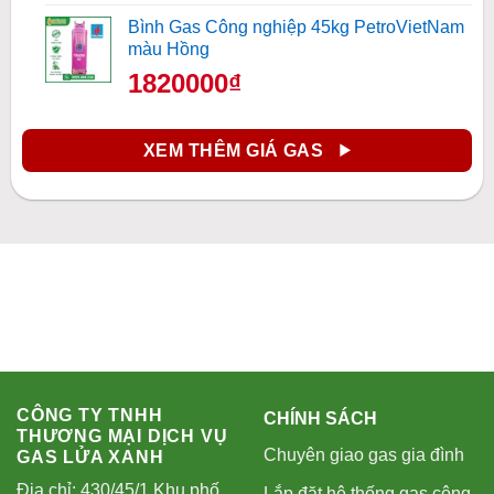
Bình Gas Công nghiệp 45kg PetroVietNam
màu Hồng
1820000₫
XEM THÊM GIÁ GAS
CÔNG TY TNHH
CHÍNH SÁCH
THƯƠNG MẠI DỊCH VỤ
Chuyên giao gas gia đình
GAS LỬA XANH
Địa chỉ: 430/45/1 Khu phố
Lắp đặt hệ thống gas công