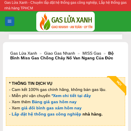
Gas Lửa Xanh - Chuyên lắp đặt hệ thống gas công nghiệp, Lắp hệ thống gas
Bỏ
nhà hàng TPHCM
qua
nội
dung
Gas Lửa Xanh
»
Giao Gas Nhanh
»
MISS Gas
»
Bộ
Bình Miss Gas Chống Cháy Nổ Van Ngang Của Đức
MỚI
* THÔNG TIN DỊCH VỤ
- Cam kết 100% gas chính hãng, không bán gas lậu.
- Miễn phí vận chuyển
*Xem chi tiết tại đây
- Xem thêm
Bảng giá gas hôm nay
- Xem
giá đổi bình gas xám hôm nay
-
Lắp đặt hệ thống gas công nghiệp
nhà hàng.