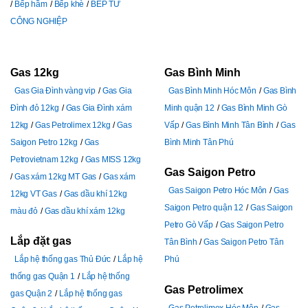
Bếp hầm
Bếp khè
BẾP TỪ
CÔNG NGHIỆP
Gas 12kg
Gas Bình Minh
Gas Gia Đình vàng vip
Gas Gia
Gas Bình Minh Hóc Môn
Gas Bình
Đình đỏ 12kg
Gas Gia Đình xám
Minh quận 12
Gas Bình Minh Gò
12kg
Gas Petrolimex 12kg
Gas
Vấp
Gas Bình Minh Tân Bình
Gas
Saigon Petro 12kg
Gas
Bình Minh Tân Phú
Petrovietnam 12kg
Gas MISS 12kg
Gas Saigon Petro
Gas xám 12kg MT Gas
Gas xám
Gas Saigon Petro Hóc Môn
Gas
12kg VT Gas
Gas dầu khí 12kg
Saigon Petro quận 12
Gas Saigon
màu đỏ
Gas dầu khí xám 12kg
Petro Gò Vấp
Gas Saigon Petro
Lắp đặt gas
Tân Bình
Gas Saigon Petro Tân
Lắp hệ thống gas Thủ Đức
Lắp hệ
Phú
thống gas Quận 1
Lắp hệ thống
Gas Petrolimex
gas Quận 2
Lắp hệ thống gas