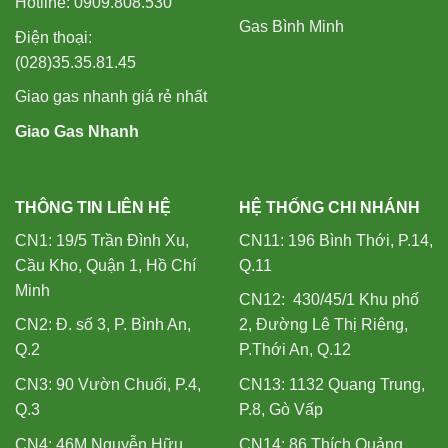
Hotline: 0909.808.530
Gas Bình Minh
Điện thoại:
(028)35.35.81.45
Giao gas nhanh giá rẻ nhất
Giao Gas Nhanh
THÔNG TIN LIÊN HỆ
HỆ THỐNG CHI NHÁNH
CN1: 19/5 Trần Đình Xu,
CN11: 196 Bình Thới, P.14,
Cầu Kho, Quận 1, Hồ Chí
Q.11
Minh
CN12: 430/45/1 Khu phố
CN2: Đ. số 3, P. Bình An,
2, Đường Lê Thị Riêng,
Q.2
P.Thới An, Q.12
CN3: 90 Vườn Chuối, P.4,
CN13: 1132 Quang Trung,
Q.3
P.8, Gò Vấp
CN4: 46M Nguyễn Hữu
CN14: 86 Thích Quảng