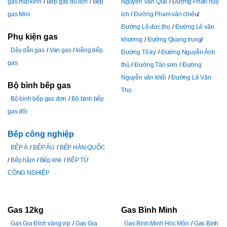
gas mặt kính
Bếp gas du lịch
Bếp
Nguyễn Văn Quá
Đường Phan huy
gas Mini
ích
Đường Pham văn chiêu
Đường Lê đức thọ
Đường Lê văn
Phụ kiện gas
khương
Đường Quang trung
Dây dẫn gas
Van gas
kiềng bếp
Đường Tô ký
Đường Nguyễn Ảnh
gas
thủ
Đường Tân sơn
Đường
Nguyễn văn khối
Đường Lê Văn
Bộ bình bếp gas
Thọ
Bộ bình bếp gas đơn
Bộ bình bếp
gas đôi
Bếp công nghiệp
BẾP Á
BẾP ÂU
BẾP HÀN QUỐC
Bếp hầm
Bếp khè
BẾP TỪ
CÔNG NGHIỆP
Gas 12kg
Gas Bình Minh
Gas Gia Đình vàng vip
Gas Gia
Gas Bình Minh Hóc Môn
Gas Bình