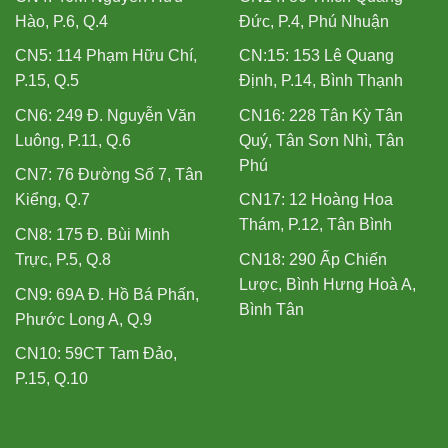
Hào, P.6, Q.4
Đức, P.4, Phú Nhuận
CN5: 114 Phạm Hữu Chí,
CN:15: 153 Lê Quang
P.15, Q.5
Định, P.14, Bình Thạnh
CN6: 249 Đ. Nguyễn Văn
CN16: 228 Tân Kỳ Tân
Luông, P.11, Q.6
Quý, Tân Sơn Nhì, Tân
Phú
CN7: 76 Đường Số 7, Tân
Kiểng, Q.7
CN17: 12 Hoàng Hoa
Thám, P.12, Tân Bình
CN8: 175 Đ. Bùi Minh
Trực, P.5, Q.8
CN18: 290 Ấp Chiến
Lược, Bình Hưng Hoà A,
CN9: 69A Đ. Hồ Bá Phấn,
Bình Tân
Phước Long A, Q.9
CN10: 59CT Tam Đảo,
P.15, Q.10