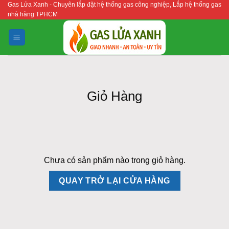
Gas Lửa Xanh - Chuyên lắp đặt hệ thống gas công nghiệp, Lắp hệ thống gas
Bỏ
nhà hàng TPHCM
qua
nội
dung
Giỏ Hàng
Chưa có sản phẩm nào trong giỏ hàng.
QUAY TRỞ LẠI CỬA HÀNG