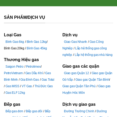
SẢN PHẨM/DỊCH VỤ
Loại Gas
Dịch vụ
Bình Gas 6kg
Bình Gas 12kg
Giao Gas Nhanh
Gas Công
Bình Gas 20kg
Bình Gas 45kg
Nghiệp
Lắp hệ thống gas công
nghiệp
Lắp hệ thống gas nhà hàng
Thương Hiệu gas
Giao gas các quận
Saigon Petro
Petrolimex
PetroVietnam
Gas Dầu Khí
Gas
Giao gas Quận 12
Giao gas Quận
Bình Minh
Gia Đình Gas
Gas Total
Gò Vấp
Giao gas Quận Tân Bình
Gas MISS
VT Gas
Thủ Đức Gas
Giao gas Quận Tân Phú
Giao gas
Gas ELF 12kg
Huyện Hóc Môn
Bếp gas
Dịch vụ giao gas
Bếp gas đơn
Bếp gas đôi
Bếp
Đường Trường Chinh
Đường