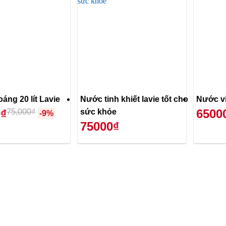
áng 20 lít Lavie
Nước tinh khiết lavie tốt cho
Nước vi
0₫
6500
75,000₫
sức khỏe
-9%
75000₫