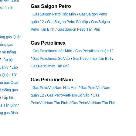
as xám 12kg
Gas Saigon Petro
s dầu khí
Gas Saigon Petro Hóc Môn
Gas Saigon Petro
quận 12
Gas Saigon Petro Gò Vấp
Gas Saigon
Petro Tân Bình
Gas Saigon Petro Tân Phú
hống gas Quận
Gas Petrolimex
hống gas
Gas Petrolimex Hóc Môn
Gas Petrolimex quận 12
p hệ thống
Gas Petrolimex Gò Vấp
Gas Petrolimex Tân Bình
Lắp hệ
Gas Petrolimex Tân Phú
uận 8
Lắp
s Quận 10
Gas PetroVietNam
ng gas Quận
Gas PetroVietNam Hóc Môn
Gas PetroVietNam
ệ thống gas
quận 12
Gas PetroVietNam Gò Vấp
Gas
Lắp hệ
PetroVietNam Tân Bình
Gas PetroVietNam Tân Phú
as Tân Bình
ng gas Bình