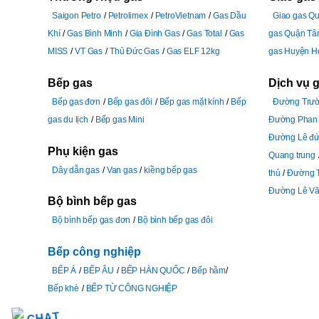
Saigon Petro
Petrolimex
PetroVietnam
Gas Dầu
Giao gas Q
Khí
Gas Bình Minh
Gia Đình Gas
Gas Total
Gas
gas Quận Tâ
MISS
VT Gas
Thủ Đức Gas
Gas ELF 12kg
gas Huyện H
Bếp gas
Dịch vụ 
Bếp gas đơn
Bếp gas đôi
Bếp gas mặt kính
Bếp
Đường Trườ
gas du lịch
Bếp gas Mini
Đường Phan 
Đường Lê đứ
Phụ kiện gas
Quang trung
Dây dẫn gas
Van gas
kiềng bếp gas
thủ
Đường 
Đường Lê Vă
Bộ bình bếp gas
Bộ bình bếp gas đơn
Bộ bình bếp gas đôi
Bếp công nghiệp
BẾP Á
BẾP ÂU
BẾP HÀN QUỐC
Bếp hầm
Bếp khè
BẾP TỪ CÔNG NGHIỆP