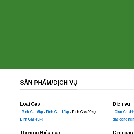
SẢN PHẨM/DỊCH VỤ
Loại Gas
Dịch vụ
Bình Gas 6kg
Bình Gas 12kg
Bình Gas 20kg
Giao Gas N
Bình Gas 45kg
gas công ngh
Thương Hiệu gas
Giao gas