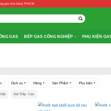
thống gas nhà hàng TPHCM
ỐNG GAS
BẾP GAS CÔNG NGHIỆP
PHỤ KIỆN GA
ọc
Dịch vụ
Hãng
Sản Phẩm
Phụ kiện
Thấp
Giá Thấp - Cao