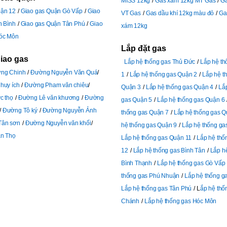
MISS 12kg
Gas xám 12kg MT Gas
G
uận 12
Giao gas Quận Gò Vấp
Giao
VT Gas
Gas dầu khí 12kg màu đỏ
Ga
n Bình
Giao gas Quận Tân Phú
Giao
xám 12kg
óc Môn
Lắp đặt gas
giao gas
Lắp hệ thống gas Thủ Đức
Lắp hệ t
ng Chinh
Đường Nguyễn Văn Quá
1
Lắp hệ thống gas Quận 2
Lắp hệ t
huy ích
Đường Pham văn chiêu
Quận 3
Lắp hệ thống gas Quận 4
Lắ
c thọ
Đường Lê văn khương
Đường
gas Quận 5
Lắp hệ thống gas Quận 6
Đường Tô ký
Đường Nguyễn Ảnh
thống gas Quận 7
Lắp hệ thống gas Q
Tân sơn
Đường Nguyễn văn khối
hệ thống gas Quận 9
Lắp hệ thống ga
n Thọ
Lắp hệ thống gas Quận 11
Lắp hệ thố
12
Lắp hệ thống gas Bình Tân
Lắp h
Bình Thạnh
Lắp hệ thống gas Gò Vấp
thống gas Phú Nhuận
Lắp hệ thống g
Lắp hệ thống gas Tân Phú
L
ắp hệ thố
Chánh
Lắp hệ thống gas Hóc Môn