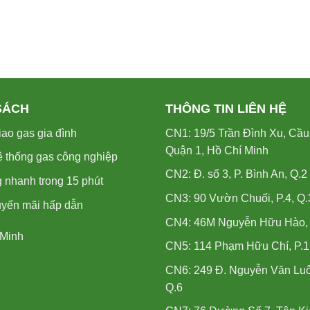
SÁCH
THÔNG TIN LIÊN HỆ
ao gas gia đình
CN1: 19/5 Trần Đình Xu, Cầu
Quận 1, Hồ Chí Minh
ệ thống gas công nghiệp
CN2: Đ. số 3, P. Bình An, Q.2
 nhanh trong 15 phút
CN3: 90 Vườn Chuối, P.4, Q.
uyến mãi hấp dẫn
CN4: 46M Nguyễn Hữu Hào, P
 Minh
CN5: 114 Phạm Hữu Chí, P.1
CN6: 249 Đ. Nguyễn Văn Luô
Q.6