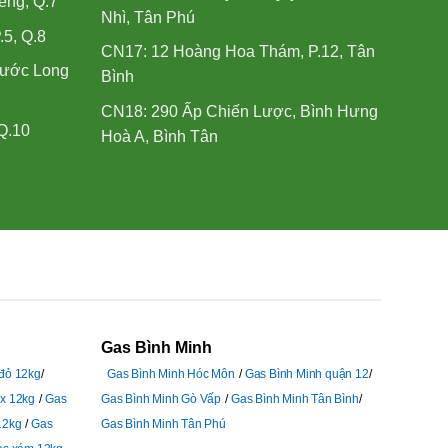
ểng, Q.7
Nhì, Tân Phú
.5, Q.8
CN17: 12 Hoàng Hoa Thám, P.12, Tân
hước Long
Bình
CN18: 290 Ấp Chiến Lược, Bình Hưng
Q.10
Hoà A, Bình Tân
Gas Bình Minh
 đỏ 12kg
Gas Bình Minh Hóc Môn
Gas Bình Minh quận 12
ex 12kg
Gas
Gas Bình Minh Gò Vấp
Gas Bình Minh Tân Bình
12kg
Gas
Gas Bình Minh Tân Phú