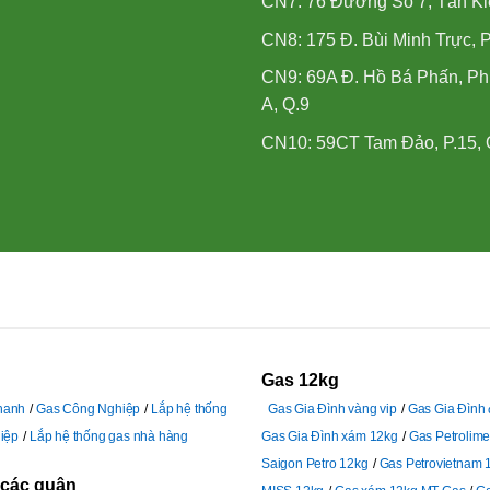
CN7: 76 Đường Số 7, Tân Ki
CN8: 175 Đ. Bùi Minh Trực, P
CN9: 69A Đ. Hồ Bá Phấn, P
A, Q.9
CN10: 59CT Tam Đảo, P.15, 
Gas 12kg
hanh
Gas Công Nghiệp
Lắp hệ thống
Gas Gia Đình vàng vip
Gas Gia Đình
iệp
Lắp hệ thống gas nhà hàng
Gas Gia Đình xám 12kg
Gas Petrolim
Saigon Petro 12kg
Gas Petrovietnam 
 các quận