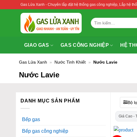
Bỏ
Gas Lửa Xanh - Chuyên lắp đặt hệ thống gas công nghiệp, Lắp hệ 
qua
nội
Tìm
dung
kiếm:
GIAO GAS
GAS CÔNG NGHIỆP
HỆ TH
Gas Lửa Xanh
»
Nước Tinh Khiết
»
Nước Lavie
Nước Lavie
DANH MỤC SẢN PHẨM
Bộ l
Giá Cao - 
Bếp gas
Bếp gas công nghiệp