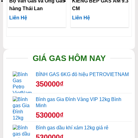
Bộ Van Gas và Ống Gas
KIỀNG BẾP GAS ÂM 9.3
hàng Thái Lan
CM
Liên Hệ
Liên Hệ
GIÁ GAS HÔM NAY
BÌNH GAS 6KG đỏ hiệu PETROVIETNAM
350000₫
Bình gas Gia Đình Vàng VIP 12kg Bình
Minh
530000₫
Bình gas dầu khí xám 12kg giá rẻ
530000₫