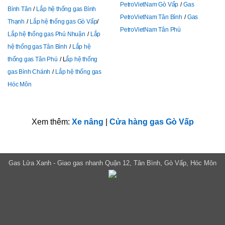
PetroVietNam Gò Vấp
Gas
Bình Tân
Lắp hệ thống gas Bình
PetroVietNam Tân Bình
Gas
Thạnh
Lắp hệ thống gas Gò Vấp
PetroVietNam Tân Phú
Lắp hệ thống gas Phú Nhuận
Lắp
hệ thống gas Tân Bình
Lắp hệ
thống gas Tân Phú
L
ắp hệ thống
gas Bình Chánh
Lắp hệ thống gas
Hóc Môn
Xem thêm:
Xe nâng
|
Cửa hàng gas Gò Vấp
Gas Lửa Xanh - Giao gas nhanh Quận 12, Tân Bình, Gò Vấp, Hóc Môn