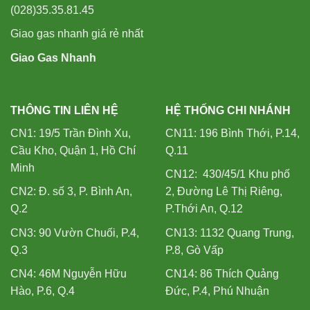
(028)35.35.81.45
Giao gas nhanh giá rẻ nhất
Giao Gas Nhanh
THÔNG TIN LIÊN HỆ
HỆ THỐNG CHI NHÁNH
CN1: 19/5 Trần Đình Xu,
CN11: 196 Bình Thới, P.14,
Cầu Kho, Quận 1, Hồ Chí
Q.11
Minh
CN12: 430/45/1 Khu phố
CN2: Đ. số 3, P. Bình An,
2, Đường Lê Thị Riêng,
Q.2
P.Thới An, Q.12
CN3: 90 Vườn Chuối, P.4,
CN13: 1132 Quang Trung,
Q.3
P.8, Gò Vấp
CN4: 46M Nguyễn Hữu
CN14: 86 Thích Quảng
Hào, P.6, Q.4
Đức, P.4, Phú Nhuận