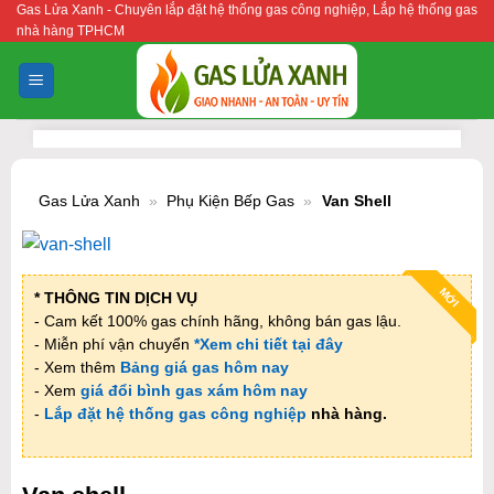
Gas Lửa Xanh - Chuyên lắp đặt hệ thống gas công nghiệp, Lắp hệ thống gas
Bỏ
nhà hàng TPHCM
qua
nội
dung
Gas Lửa Xanh
»
Phụ Kiện Bếp Gas
»
Van Shell
MỚI
* THÔNG TIN DỊCH VỤ
- Cam kết 100% gas chính hãng, không bán gas lậu.
- Miễn phí vận chuyển
*Xem chi tiết tại đây
- Xem thêm
Bảng giá gas hôm nay
- Xem
giá đổi bình gas xám hôm nay
-
Lắp đặt hệ thống gas công nghiệp
nhà hàng.