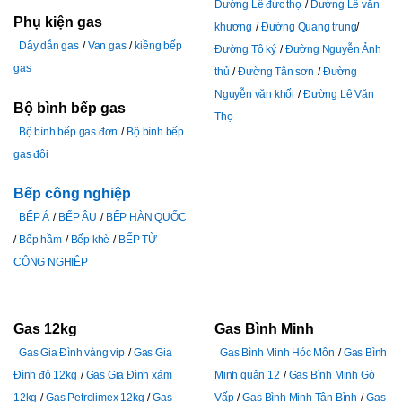
Đường Lê đức thọ
Đường Lê văn
Phụ kiện gas
khương
Đường Quang trung
Dây dẫn gas
Van gas
kiềng bếp
Đường Tô ký
Đường Nguyễn Ảnh
gas
thủ
Đường Tân sơn
Đường
Nguyễn văn khối
Đường Lê Văn
Bộ bình bếp gas
Thọ
Bộ bình bếp gas đơn
Bộ bình bếp
gas đôi
Bếp công nghiệp
BẾP Á
BẾP ÂU
BẾP HÀN QUỐC
Bếp hầm
Bếp khè
BẾP TỪ
CÔNG NGHIỆP
Gas 12kg
Gas Bình Minh
Gas Gia Đình vàng vip
Gas Gia
Gas Bình Minh Hóc Môn
Gas Bình
Đình đỏ 12kg
Gas Gia Đình xám
Minh quận 12
Gas Bình Minh Gò
12kg
Gas Petrolimex 12kg
Gas
Vấp
Gas Bình Minh Tân Bình
Gas