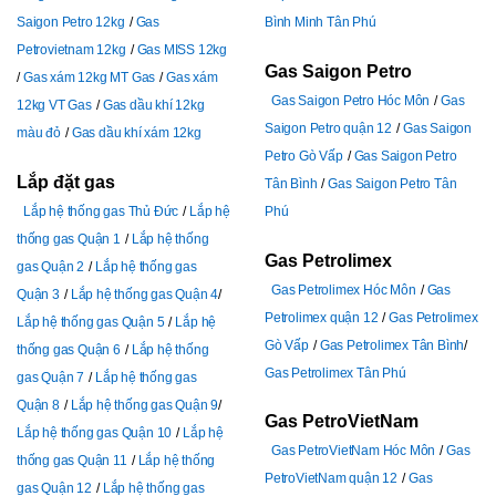
Saigon Petro 12kg
Gas
Bình Minh Tân Phú
Petrovietnam 12kg
Gas MISS 12kg
Gas Saigon Petro
Gas xám 12kg MT Gas
Gas xám
Gas Saigon Petro Hóc Môn
Gas
12kg VT Gas
Gas dầu khí 12kg
Saigon Petro quận 12
Gas Saigon
màu đỏ
Gas dầu khí xám 12kg
Petro Gò Vấp
Gas Saigon Petro
Lắp đặt gas
Tân Bình
Gas Saigon Petro Tân
Lắp hệ thống gas Thủ Đức
Lắp hệ
Phú
thống gas Quận 1
Lắp hệ thống
Gas Petrolimex
gas Quận 2
Lắp hệ thống gas
Gas Petrolimex Hóc Môn
Gas
Quận 3
Lắp hệ thống gas Quận 4
Petrolimex quận 12
Gas Petrolimex
Lắp hệ thống gas Quận 5
Lắp hệ
Gò Vấp
Gas Petrolimex Tân Bình
thống gas Quận 6
Lắp hệ thống
Gas Petrolimex Tân Phú
gas Quận 7
Lắp hệ thống gas
Quận 8
Lắp hệ thống gas Quận 9
Gas PetroVietNam
Lắp hệ thống gas Quận 10
Lắp hệ
Gas PetroVietNam Hóc Môn
Gas
thống gas Quận 11
Lắp hệ thống
PetroVietNam quận 12
Gas
gas Quận 12
Lắp hệ thống gas