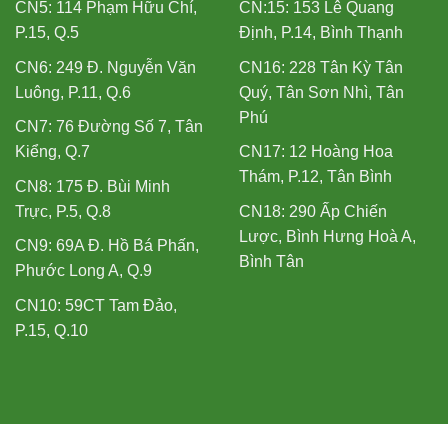
CN5: 114 Phạm Hữu Chí,
CN:15: 153 Lê Quang
P.15, Q.5
Định, P.14, Bình Thạnh
CN6: 249 Đ. Nguyễn Văn
CN16: 228 Tân Kỳ Tân
Luông, P.11, Q.6
Quý, Tân Sơn Nhì, Tân
Phú
CN7: 76 Đường Số 7, Tân
Kiểng, Q.7
CN17: 12 Hoàng Hoa
Thám, P.12, Tân Bình
CN8: 175 Đ. Bùi Minh
Trực, P.5, Q.8
CN18: 290 Ấp Chiến
Lược, Bình Hưng Hoà A,
CN9: 69A Đ. Hồ Bá Phấn,
Bình Tân
Phước Long A, Q.9
CN10: 59CT Tam Đảo,
P.15, Q.10