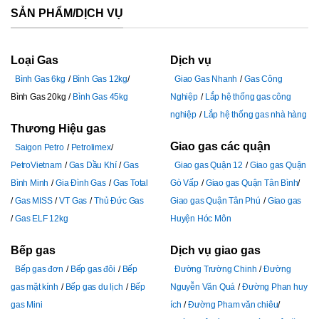
SẢN PHẨM/DỊCH VỤ
Loại Gas
Dịch vụ
Bình Gas 6kg
Bình Gas 12kg
Giao Gas Nhanh
Gas Công
Bình Gas 20kg
Bình Gas 45kg
Nghiệp
Lắp hệ thống gas công
nghiệp
Lắp hệ thống gas nhà hàng
Thương Hiệu gas
Giao gas các quận
Saigon Petro
Petrolimex
PetroVietnam
Gas Dầu Khí
Gas
Giao gas Quận 12
Giao gas Quận
Bình Minh
Gia Đình Gas
Gas Total
Gò Vấp
Giao gas Quận Tân Bình
Gas MISS
VT Gas
Thủ Đức Gas
Giao gas Quận Tân Phú
Giao gas
Gas ELF 12kg
Huyện Hóc Môn
Bếp gas
Dịch vụ giao gas
Bếp gas đơn
Bếp gas đôi
Bếp
Đường Trường Chinh
Đường
gas mặt kính
Bếp gas du lịch
Bếp
Nguyễn Văn Quá
Đường Phan huy
gas Mini
ích
Đường Pham văn chiêu