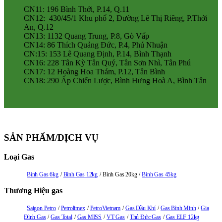
CN11: 196 Bình Thới, P.14, Q.11
CN12: 430/45/1 Khu phố 2, Đường Lê Thị Riêng, P.Thới
An, Q.12
CN13: 1132 Quang Trung, P.8, Gò Vấp
CN14: 86 Thích Quảng Đức, P.4, Phú Nhuận
CN:15: 153 Lê Quang Định, P.14, Bình Thạnh
CN16: 228 Tân Kỳ Tân Quý, Tân Sơn Nhì, Tân Phú
CN17: 12 Hoàng Hoa Thám, P.12, Tân Bình
CN18: 290 Ấp Chiến Lược, Bình Hưng Hoà A, Bình Tân
SẢN PHẨM/DỊCH VỤ
Loại Gas
Bình Gas 6kg
Bình Gas 12kg
Bình Gas 20kg
Bình Gas 45kg
Thương Hiệu gas
Saigon Petro
Petrolimex
PetroVietnam
Gas Dầu Khí
Gas Bình Minh
Gia
Đình Gas
Gas Total
Gas MISS
VT Gas
Thủ Đức Gas
Gas ELF 12kg