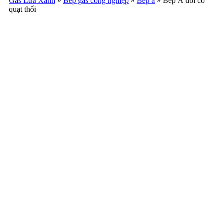
Gas Lửa Xanh
»
Bếp gas công nghiệp
»
Bếp á
»
Bếp Á đôi có
quạt thổi