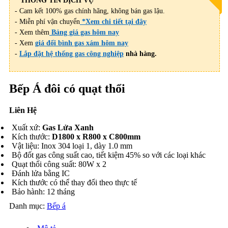
* THÔNG TIN DỊCH VỤ
- Cam kết 100% gas chính hãng, không bán gas lậu.
- Miễn phí vận chuyển
*Xem chi tiết tại đây
- Xem thêm
Bảng giá gas hôm nay
- Xem
giá đổi bình gas xám hôm nay
-
Lắp đặt hệ thống gas công nghiệp
nhà hàng.
Bếp Á đôi có quạt thổi
Liên Hệ
Xuất xứ:
Gas Lửa Xanh
Kích thước:
D1800 x R800 x C800mm
Vật liệu: Inox 304 loại 1, dày 1.0 mm
Bộ đốt gas công suất cao, tiết kiệm 45% so với các loại khác
Quạt thổi công suất: 80W x 2
Đánh lửa bằng IC
Kích thước có thể thay đổi theo thực tế
Bảo hành: 12 tháng
Danh mục:
Bếp á