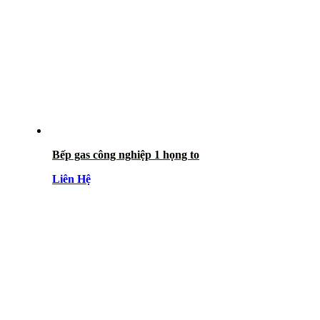
Bếp gas công nghiệp 1 họng to
Liên Hệ