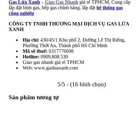
Gas Lửa Xanh
–
Giao Gas Nhanh
giá rẻ TPHCM, Cung cấp
lắp đặt bình gas, bếp gas chính hãng, lắp đặt
hệ thống gas
công nghiệp
CÔNG TY TNHH THƯƠNG MẠI DỊCH VỤ GAS LỬA
XANH
Địa chỉ:
430/45/1 Khu phố 2, Đường Lê Thị Riêng,
Phường Thới An, Thành phố Hồ Chí Minh
Mã số thuế:
0317776698
Hotline:
0909.808.530
Giao gas nhanh giá rẻ TPHCM
Web: www.gasluaxanh.com
5/5 - (16 bình chọn)
Sản phẩm tương tự