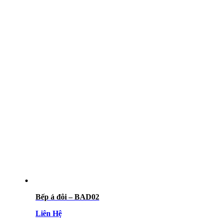
Bếp á đôi – BAD02
Liên Hệ