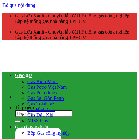
Bỏ qua nội dung
Gas Lửa Xanh - Chuyên lắp đặt hệ thống gas công nghiệp,
Lắp hệ thống gas nhà hàng TPHCM
Gas Lửa Xanh - Chuyên lắp đặt hệ thống gas công nghiệp,
Lắp hệ thống gas nhà hàng TPHCM
Giao gas
Gas Bình Minh
Gas Petro Việt Nam
Gas Petrolimex
Gas Sài Gòn Petro
Gas TotalGaz
Tìm kiếm:
Gia Đình Gas
Gas Dầu Khí
MISS Gas
Gas công nghiệp
Bếp Gas công nghiệp