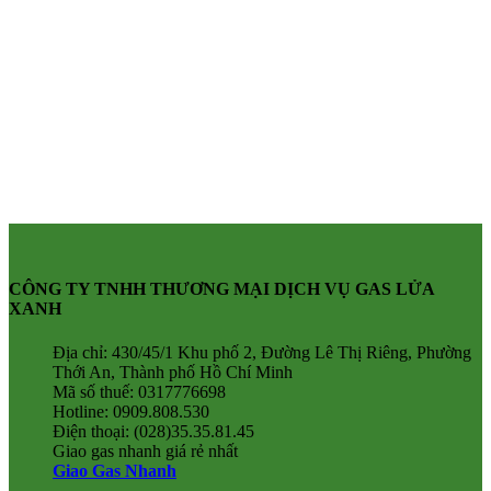
CÔNG TY TNHH THƯƠNG MẠI DỊCH VỤ GAS LỬA
XANH
Địa chỉ: 430/45/1 Khu phố 2, Đường Lê Thị Riêng, Phường
Thới An, Thành phố Hồ Chí Minh
Mã số thuế: 0317776698
Hotline: 0909.808.530
Điện thoại: (028)35.35.81.45
Giao gas nhanh giá rẻ nhất
Giao Gas Nhanh