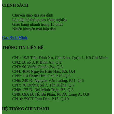
CHÍNH SÁCH
Chuyên giao gas gia đình
Lắp đặt hệ thống gas công nghiệp
Giao hàng nhanh trong 15 phút
Nhiều khuyến mãi hấp dẫn
Gas Bình Minh
THÔNG TIN LIÊN HỆ
CN1: 19/5 Trần Đình Xu, Cầu Kho, Quận 1, Hồ Chí Minh
CN2: Đ. số 3, P. Bình An, Q.2
CN3: 90 Vườn Chuối, P.4, Q.3
CN4: 46M Nguyễn Hữu Hào, P.6, Q.4
CN5: 114 Phạm Hữu Chí, P.15, Q.5
CN6: 249 Đ. Nguyễn Văn Luông, P.11, Q.6
CN7: 76 Đường Số 7, Tân Kiểng, Q.7
CN8: 175 Đ. Bùi Minh Trực, P.5, Q.8
CN9: 69A Đ. Hồ Bá Phấn, Phước Long A, Q.9
CN10: 59CT Tam Đảo, P.15, Q.10
HỆ THỐNG CHI NHÁNH