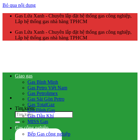
Bỏ qua nội dung
Gas Lửa Xanh - Chuyên lắp đặt hệ thống gas công nghiệp,
Lắp hệ thống gas nhà hàng TPHCM
Gas Lửa Xanh - Chuyên lắp đặt hệ thống gas công nghiệp,
Lắp hệ thống gas nhà hàng TPHCM
Giao gas
Gas Bình Minh
Gas Petro Việt Nam
Gas Petrolimex
Gas Sài Gòn Petro
Gas TotalGaz
Tìm kiếm:
Gia Đình Gas
Gas Dầu Khí
MISS Gas
Gas công nghiệp
Bếp Gas công nghiệp