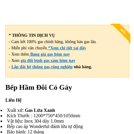
MỚI
* THÔNG TIN DỊCH VỤ
- Cam kết 100% gas chính hãng, không bán gas lậu.
- Miễn phí vận chuyển
*Xem chi tiết tại đây
- Xem thêm
Bảng giá gas hôm nay
- Xem
giá đổi bình gas xám hôm nay
-
Lắp đặt hệ thống gas công nghiệp
nhà hàng.
Bếp Hầm Đôi Có Gáy
Liên Hệ
Xuất xứ:
Gas Lửa Xanh
Kích Thước : 1200*750*450/1050mm
Vật liệu: Inox 304 dày 1.0mm
Bếp cao áp Wonderful đánh lửa tự động
Bảo hành: 12 tháng