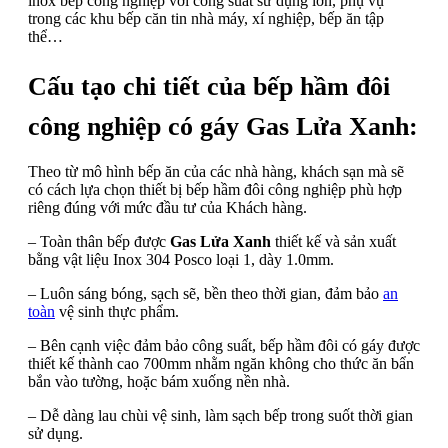
inox bếp công nghiệp với công suất sử dụng lớn, phụ vụ
trong các khu bếp căn tin nhà máy, xí nghiệp, bếp ăn tập
thể…
Cấu tạo chi tiết của bếp hầm đôi
công nghiệp có gáy Gas Lửa Xanh:
Theo từ mô hình bếp ăn của các nhà hàng, khách sạn mà sẽ
có cách lựa chọn thiết bị bếp hầm đôi công nghiệp phù hợp
riêng đúng với mức đầu tư của Khách hàng.
– Toàn thân bếp được
Gas Lửa Xanh
thiết kế và sản xuất
bằng vật liệu Inox 304 Posco loại 1, dày 1.0mm.
– Luôn sáng bóng, sạch sẽ, bền theo thời gian, đảm bảo
an
toàn
vệ sinh thực phẩm.
– Bên cạnh việc đảm bảo công suất, bếp hầm đôi có gáy được
thiết kế thành cao 700mm nhằm ngăn không cho thức ăn bẩn
bắn vào tường, hoặc bám xuống nền nhà.
– Dễ dàng lau chùi vệ sinh, làm sạch bếp trong suốt thời gian
sử dụng.