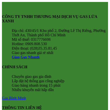
CÔNG TY TNHH THƯƠNG MẠI DỊCH VỤ GAS LỬA
XANH
Địa chỉ: 430/45/1 Khu phố 2, Đường Lê Thị Riêng, Phường
Thới An, Thành phố Hồ Chí Minh
Mã số thuế: 0317776698
Hotline: 0909.808.530
Điện thoại: (028)35.35.81.45
Giao gas nhanh giá rẻ nhất
Giao Gas Nhanh
CHÍNH SÁCH
Chuyên giao gas gia đình
Lắp đặt hệ thống gas công nghiệp
Giao hàng nhanh trong 15 phút
Nhiều khuyến mãi hấp dẫn
Gas Bình Minh
THÔNG TIN LIÊN HỆ