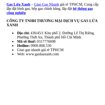
Gas Lửa Xanh
–
Giao Gas Nhanh
giá rẻ TPHCM, Cung cấp
lắp đặt bình gas, bếp gas chính hãng, lắp đặt
hệ thống gas
công nghiệp
CÔNG TY TNHH THƯƠNG MẠI DỊCH VỤ GAS LỬA
XANH
Địa chỉ:
430/45/1 Khu phố 2, Đường Lê Thị Riêng,
Phường Thới An, Thành phố Hồ Chí Minh
Mã số thuế:
0317776698
Hotline:
0909.808.530
Giao gas nhanh giá rẻ TPHCM
Web: www.gasluaxanh.com