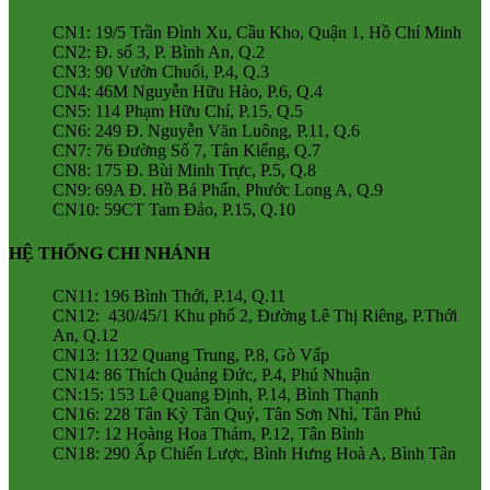
CN1: 19/5 Trần Đình Xu, Cầu Kho, Quận 1, Hồ Chí Minh
CN2: Đ. số 3, P. Bình An, Q.2
CN3: 90 Vườn Chuối, P.4, Q.3
CN4: 46M Nguyễn Hữu Hào, P.6, Q.4
CN5: 114 Phạm Hữu Chí, P.15, Q.5
CN6: 249 Đ. Nguyễn Văn Luông, P.11, Q.6
CN7: 76 Đường Số 7, Tân Kiểng, Q.7
CN8: 175 Đ. Bùi Minh Trực, P.5, Q.8
CN9: 69A Đ. Hồ Bá Phấn, Phước Long A, Q.9
CN10: 59CT Tam Đảo, P.15, Q.10
HỆ THỐNG CHI NHÁNH
CN11: 196 Bình Thới, P.14, Q.11
CN12: 430/45/1 Khu phố 2, Đường Lê Thị Riêng, P.Thới
An, Q.12
CN13: 1132 Quang Trung, P.8, Gò Vấp
CN14: 86 Thích Quảng Đức, P.4, Phú Nhuận
CN:15: 153 Lê Quang Định, P.14, Bình Thạnh
CN16: 228 Tân Kỳ Tân Quý, Tân Sơn Nhì, Tân Phú
CN17: 12 Hoàng Hoa Thám, P.12, Tân Bình
CN18: 290 Ấp Chiến Lược, Bình Hưng Hoà A, Bình Tân