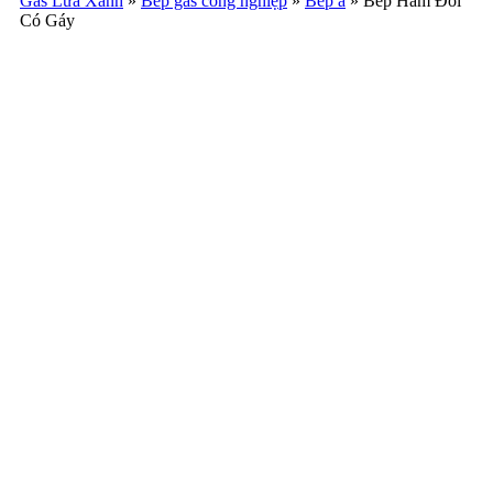
Gas Lửa Xanh
»
Bếp gas công nghiệp
»
Bếp á
»
Bếp Hầm Đôi
Có Gáy