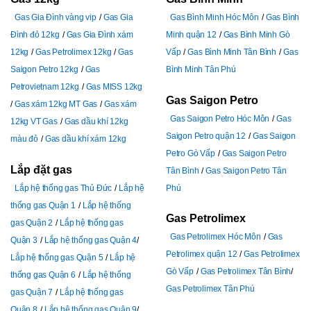
Gas Gia Đình vàng vip
Gas Gia
Gas Bình Minh Hóc Môn
Gas Bình
Đình đỏ 12kg
Gas Gia Đình xám
Minh quận 12
Gas Bình Minh Gò
12kg
Gas Petrolimex 12kg
Gas
Vấp
Gas Bình Minh Tân Bình
Gas
Saigon Petro 12kg
Gas
Bình Minh Tân Phú
Petrovietnam 12kg
Gas MISS 12kg
Gas Saigon Petro
Gas xám 12kg MT Gas
Gas xám
Gas Saigon Petro Hóc Môn
Gas
12kg VT Gas
Gas dầu khí 12kg
Saigon Petro quận 12
Gas Saigon
màu đỏ
Gas dầu khí xám 12kg
Petro Gò Vấp
Gas Saigon Petro
Lắp đặt gas
Tân Bình
Gas Saigon Petro Tân
Lắp hệ thống gas Thủ Đức
Lắp hệ
Phú
thống gas Quận 1
Lắp hệ thống
Gas Petrolimex
gas Quận 2
Lắp hệ thống gas
Gas Petrolimex Hóc Môn
Gas
Quận 3
Lắp hệ thống gas Quận 4
Petrolimex quận 12
Gas Petrolimex
Lắp hệ thống gas Quận 5
Lắp hệ
Gò Vấp
Gas Petrolimex Tân Bình
thống gas Quận 6
Lắp hệ thống
Gas Petrolimex Tân Phú
gas Quận 7
Lắp hệ thống gas
Quận 8
Lắp hệ thống gas Quận 9