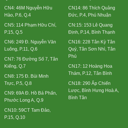
CN4: 46M Nguyễn Hữu
CN14: 86 Thích Quảng
Hào, P.6, Q.4
Đức, P.4, Phú Nhuận
CN5: 114 Phạm Hữu Chí,
CN:15: 153 Lê Quang
P.15, Q.5
Định, P.14, Bình Thạnh
CN6: 249 Đ. Nguyễn Văn
CN16: 228 Tân Kỳ Tân
Luông, P.11, Q.6
Quý, Tân Sơn Nhì, Tân
Phú
CN7: 76 Đường Số 7, Tân
Kiểng, Q.7
CN17: 12 Hoàng Hoa
Thám, P.12, Tân Bình
CN8: 175 Đ. Bùi Minh
Trực, P.5, Q.8
CN18: 290 Ấp Chiến
Lược, Bình Hưng Hoà A,
CN9: 69A Đ. Hồ Bá Phấn,
Bình Tân
Phước Long A, Q.9
CN10: 59CT Tam Đảo,
P.15, Q.10