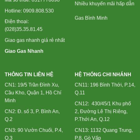
Nhiều khuyến mãi hấp dẫn
Hotline: 0909.808.530
Gas Bình Minh
Điện thoại:
(028)35.35.81.45
Giao gas nhanh giá rẻ nhất
Giao Gas Nhanh
THÔNG TIN LIÊN HỆ
HỆ THỐNG CHI NHÁNH
CN1: 19/5 Trần Đình Xu,
CN11: 196 Bình Thới, P.14,
Cầu Kho, Quận 1, Hồ Chí
Q.11
Minh
CN12: 430/45/1 Khu phố
CN2: Đ. số 3, P. Bình An,
2, Đường Lê Thị Riêng,
Q.2
P.Thới An, Q.12
CN3: 90 Vườn Chuối, P.4,
CN13: 1132 Quang Trung,
Q.3
P.8, Gò Vấp