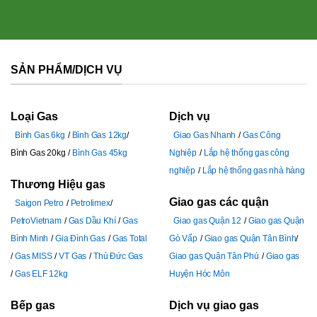
SẢN PHẨM/DỊCH VỤ
Loại Gas
Dịch vụ
Bình Gas 6kg
Bình Gas 12kg
Giao Gas Nhanh
Gas Công
Bình Gas 20kg
Bình Gas 45kg
Nghiệp
Lắp hệ thống gas công
nghiệp
Lắp hệ thống gas nhà hàng
Thương Hiệu gas
Giao gas các quận
Saigon Petro
Petrolimex
PetroVietnam
Gas Dầu Khí
Gas
Giao gas Quận 12
Giao gas Quận
Bình Minh
Gia Đình Gas
Gas Total
Gò Vấp
Giao gas Quận Tân Bình
Gas MISS
VT Gas
Thủ Đức Gas
Giao gas Quận Tân Phú
Giao gas
Gas ELF 12kg
Huyện Hóc Môn
Bếp gas
Dịch vụ giao gas