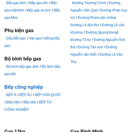
Bếp gas đơn
Bếp gas đôi
Bếp
Đường Trường Chinh
Đường
gas mặt kính
Bếp gas du lịch
Bếp
Nguyễn Văn Quá
Đường Phan huy
gas Mini
ích
Đường Pham văn chiêu
Đường Lê đức thọ
Đường Lê văn
Phụ kiện gas
khương
Đường Quang trung
Dây dẫn gas
Van gas
kiềng bếp
Đường Tô ký
Đường Nguyễn Ảnh
gas
thủ
Đường Tân sơn
Đường
Nguyễn văn khối
Đường Lê Văn
Bộ bình bếp gas
Thọ
Bộ bình bếp gas đơn
Bộ bình bếp
gas đôi
Bếp công nghiệp
BẾP Á
BẾP ÂU
BẾP HÀN QUỐC
Bếp hầm
Bếp khè
BẾP TỪ
CÔNG NGHIỆP
Gas 12kg
Gas Bình Minh