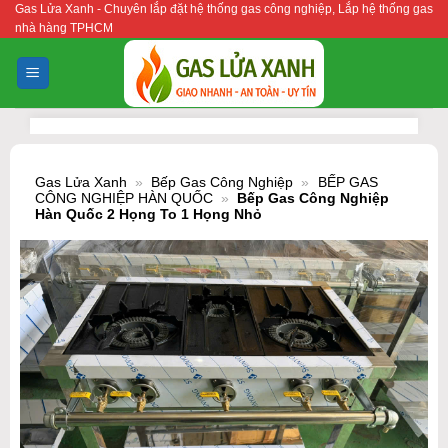
Gas Lửa Xanh - Chuyên lắp đặt hệ thống gas công nghiệp, Lắp hệ thống gas
Bỏ
nhà hàng TPHCM
qua
nội
dung
Gas Lửa Xanh
»
Bếp Gas Công Nghiệp
»
BẾP GAS
CÔNG NGHIỆP HÀN QUỐC
»
Bếp Gas Công Nghiệp
Hàn Quốc 2 Họng To 1 Họng Nhỏ