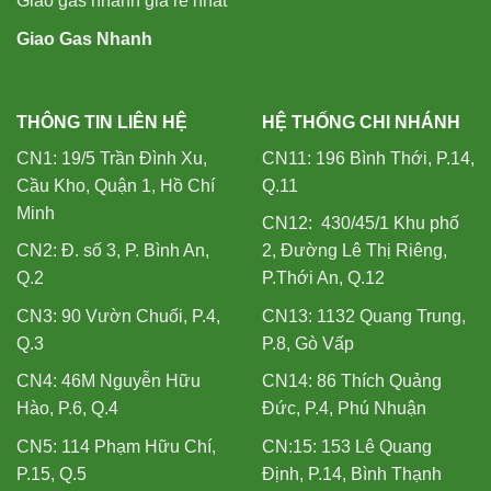
Giao gas nhanh giá rẻ nhất
Giao Gas Nhanh
THÔNG TIN LIÊN HỆ
HỆ THỐNG CHI NHÁNH
CN1: 19/5 Trần Đình Xu,
CN11: 196 Bình Thới, P.14,
Cầu Kho, Quận 1, Hồ Chí
Q.11
Minh
CN12: 430/45/1 Khu phố
CN2: Đ. số 3, P. Bình An,
2, Đường Lê Thị Riêng,
Q.2
P.Thới An, Q.12
CN3: 90 Vườn Chuối, P.4,
CN13: 1132 Quang Trung,
Q.3
P.8, Gò Vấp
CN4: 46M Nguyễn Hữu
CN14: 86 Thích Quảng
Hào, P.6, Q.4
Đức, P.4, Phú Nhuận
CN5: 114 Phạm Hữu Chí,
CN:15: 153 Lê Quang
P.15, Q.5
Định, P.14, Bình Thạnh