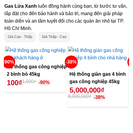
Gas Lửa Xanh
luôn đồng hành cùng bạn, từ bước tư vấn,
lắp đặt cho đến bảo hành và bảo trì, mang đến giải pháp
toàn diện và an tâm tuyệt đối cho các quán ăn nhỏ tại TP.
Hồ Chí Minh.
Giá Cao - Thấp
Giá Thấp - Cao
-90%
-38%
-
Hệ thống gas công nghiệp
2 bình bò 45kg
Hệ thống giàn gas 4 bình
100₫
1,000₫
gas công nghiệp 45kg
-90%
5,000,000₫
8,000,000₫
-38%