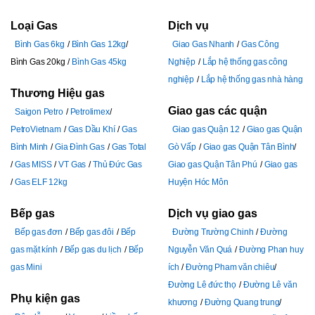
Loại Gas
Dịch vụ
Bình Gas 6kg
Bình Gas 12kg
Giao Gas Nhanh
Gas Công
Bình Gas 20kg
Bình Gas 45kg
Nghiệp
Lắp hệ thống gas công
nghiệp
Lắp hệ thống gas nhà hàng
Thương Hiệu gas
Giao gas các quận
Saigon Petro
Petrolimex
PetroVietnam
Gas Dầu Khí
Gas
Giao gas Quận 12
Giao gas Quận
Bình Minh
Gia Đình Gas
Gas Total
Gò Vấp
Giao gas Quận Tân Bình
Gas MISS
VT Gas
Thủ Đức Gas
Giao gas Quận Tân Phú
Giao gas
Gas ELF 12kg
Huyện Hóc Môn
Bếp gas
Dịch vụ giao gas
Bếp gas đơn
Bếp gas đôi
Bếp
Đường Trường Chinh
Đường
gas mặt kính
Bếp gas du lịch
Bếp
Nguyễn Văn Quá
Đường Phan huy
gas Mini
ích
Đường Pham văn chiêu
Đường Lê đức thọ
Đường Lê văn
Phụ kiện gas
khương
Đường Quang trung