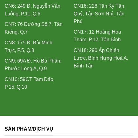
CN6: 249 Đ. Nguyễn Văn
CN16: 228 Tân Kỳ Tân
Luông, P.11, Q.6
Quý, Tân Sơn Nhì, Tân
Phú
CN7: 76 Đường Số 7, Tân
Kiểng, Q.7
CN17: 12 Hoàng Hoa
Thám, P.12, Tân Bình
CN8: 175 Đ. Bùi Minh
Trực, P.5, Q.8
CN18: 290 Ấp Chiến
Lược, Bình Hưng Hoà A,
CN9: 69A Đ. Hồ Bá Phấn,
Bình Tân
Phước Long A, Q.9
CN10: 59CT Tam Đảo,
P.15, Q.10
SẢN PHẨM/DỊCH VỤ