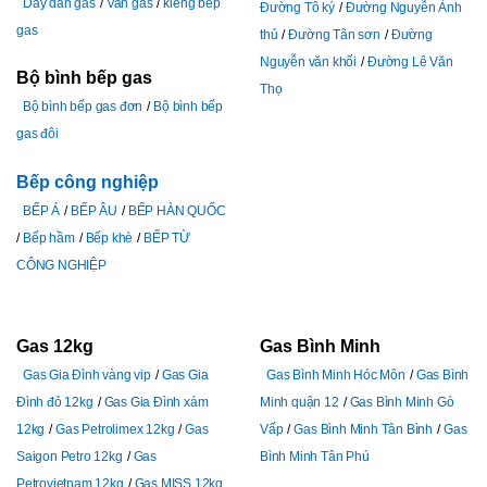
Dây dẫn gas
Van gas
kiềng bếp
Đường Tô ký
Đường Nguyễn Ảnh
gas
thủ
Đường Tân sơn
Đường
Nguyễn văn khối
Đường Lê Văn
Bộ bình bếp gas
Thọ
Bộ bình bếp gas đơn
Bộ bình bếp
gas đôi
Bếp công nghiệp
BẾP Á
BẾP ÂU
BẾP HÀN QUỐC
Bếp hầm
Bếp khè
BẾP TỪ
CÔNG NGHIỆP
Gas 12kg
Gas Bình Minh
Gas Gia Đình vàng vip
Gas Gia
Gas Bình Minh Hóc Môn
Gas Bình
Đình đỏ 12kg
Gas Gia Đình xám
Minh quận 12
Gas Bình Minh Gò
12kg
Gas Petrolimex 12kg
Gas
Vấp
Gas Bình Minh Tân Bình
Gas
Saigon Petro 12kg
Gas
Bình Minh Tân Phú
Petrovietnam 12kg
Gas MISS 12kg