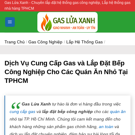
Gas Lửa Xanh - Chuyên lắp đặt hệ thống gas công nghiệp, Lắp hệ thống gas
Bỏ
nhà hàng TPHCM
qua
nội
dung
Trang Chủ
/
Gas Công Nghiệp
/
Lắp Hệ Thống Gas
/
Dịch Vụ Cung Cấp Gas và Lắp Đặt Bếp
Công Nghiệp Cho Các Quán Ăn Nhỏ Tại
TPHCM
Gas Lửa Xanh
tự hào là đơn vị hàng đầu trong việc
cung cấp gas
và
lắp đặt bếp công nghiệp
cho các
quán ăn
nhỏ tại TP. Hồ Chí Minh. Chúng tôi cam kết mang đến cho
khách hàng những sản phẩm gas chính hãng,
an toàn
và
dịch vụ lắp đặt chuyên nghiệp, đảm bảo sự hài lòng tối đa.