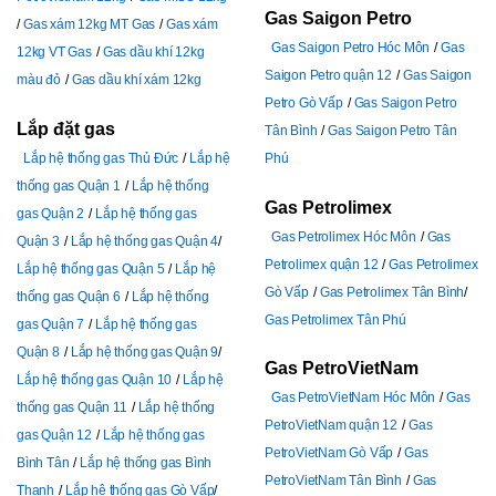
Gas Saigon Petro
Gas xám 12kg MT Gas
Gas xám
Gas Saigon Petro Hóc Môn
Gas
12kg VT Gas
Gas dầu khí 12kg
Saigon Petro quận 12
Gas Saigon
màu đỏ
Gas dầu khí xám 12kg
Petro Gò Vấp
Gas Saigon Petro
Lắp đặt gas
Tân Bình
Gas Saigon Petro Tân
Lắp hệ thống gas Thủ Đức
Lắp hệ
Phú
thống gas Quận 1
Lắp hệ thống
Gas Petrolimex
gas Quận 2
Lắp hệ thống gas
Gas Petrolimex Hóc Môn
Gas
Quận 3
Lắp hệ thống gas Quận 4
Petrolimex quận 12
Gas Petrolimex
Lắp hệ thống gas Quận 5
Lắp hệ
Gò Vấp
Gas Petrolimex Tân Bình
thống gas Quận 6
Lắp hệ thống
Gas Petrolimex Tân Phú
gas Quận 7
Lắp hệ thống gas
Quận 8
Lắp hệ thống gas Quận 9
Gas PetroVietNam
Lắp hệ thống gas Quận 10
Lắp hệ
Gas PetroVietNam Hóc Môn
Gas
thống gas Quận 11
Lắp hệ thống
PetroVietNam quận 12
Gas
gas Quận 12
Lắp hệ thống gas
PetroVietNam Gò Vấp
Gas
Bình Tân
Lắp hệ thống gas Bình
PetroVietNam Tân Bình
Gas
Thạnh
Lắp hệ thống gas Gò Vấp