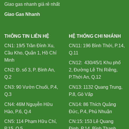
Giao gas nhanh giá rẻ nhất
Giao Gas Nhanh
THÔNG TIN LIÊN HỆ
HỆ THỐNG CHI NHÁNH
CN1: 19/5 Trần Đình Xu,
CN11: 196 Bình Thới, P.14,
Cầu Kho, Quận 1, Hồ Chí
Q.11
Minh
CN12: 430/45/1 Khu phố
CN2: Đ. số 3, P. Bình An,
2, Đường Lê Thị Riêng,
Q.2
P.Thới An, Q.12
CN3: 90 Vườn Chuối, P.4,
CN13: 1132 Quang Trung,
Q.3
P.8, Gò Vấp
CN4: 46M Nguyễn Hữu
CN14: 86 Thích Quảng
Hào, P.6, Q.4
Đức, P.4, Phú Nhuận
CN5: 114 Phạm Hữu Chí,
CN:15: 153 Lê Quang
P.15, Q.5
Định, P.14, Bình Thạnh