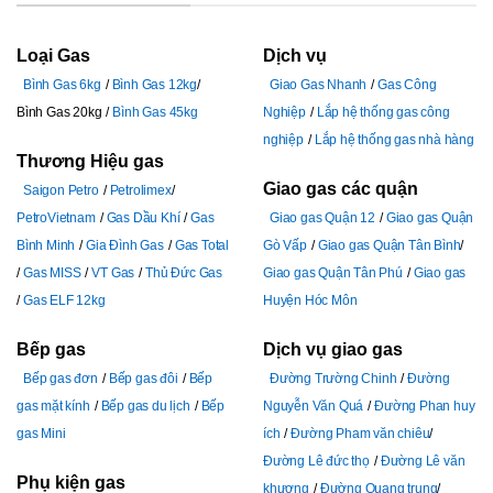
Loại Gas
Dịch vụ
Bình Gas 6kg
Bình Gas 12kg
Giao Gas Nhanh
Gas Công
Bình Gas 20kg
Bình Gas 45kg
Nghiệp
Lắp hệ thống gas công
nghiệp
Lắp hệ thống gas nhà hàng
Thương Hiệu gas
Giao gas các quận
Saigon Petro
Petrolimex
PetroVietnam
Gas Dầu Khí
Gas
Giao gas Quận 12
Giao gas Quận
Bình Minh
Gia Đình Gas
Gas Total
Gò Vấp
Giao gas Quận Tân Bình
Gas MISS
VT Gas
Thủ Đức Gas
Giao gas Quận Tân Phú
Giao gas
Gas ELF 12kg
Huyện Hóc Môn
Bếp gas
Dịch vụ giao gas
Bếp gas đơn
Bếp gas đôi
Bếp
Đường Trường Chinh
Đường
gas mặt kính
Bếp gas du lịch
Bếp
Nguyễn Văn Quá
Đường Phan huy
gas Mini
ích
Đường Pham văn chiêu
Đường Lê đức thọ
Đường Lê văn
Phụ kiện gas
khương
Đường Quang trung