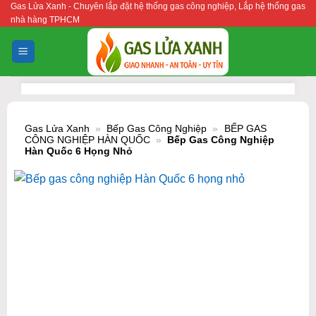
Gas Lửa Xanh - Chuyên lắp đặt hệ thống gas công nghiệp, Lắp hệ thống gas
Bỏ
nhà hàng TPHCM
qua
nội
dung
Gas Lửa Xanh
»
Bếp Gas Công Nghiệp
»
BẾP GAS
CÔNG NGHIỆP HÀN QUỐC
»
Bếp Gas Công Nghiệp
Hàn Quốc 6 Họng Nhỏ