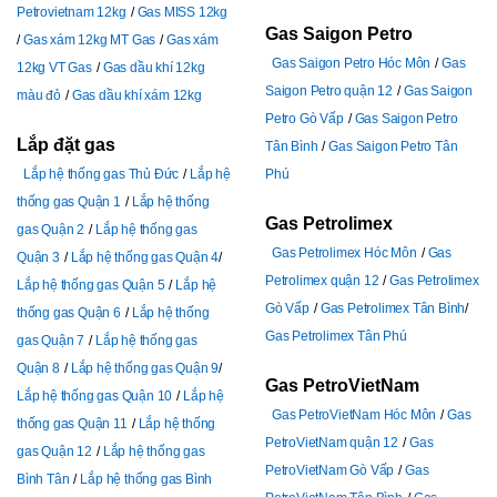
Petrovietnam 12kg
Gas MISS 12kg
Gas Saigon Petro
Gas xám 12kg MT Gas
Gas xám
Gas Saigon Petro Hóc Môn
Gas
12kg VT Gas
Gas dầu khí 12kg
Saigon Petro quận 12
Gas Saigon
màu đỏ
Gas dầu khí xám 12kg
Petro Gò Vấp
Gas Saigon Petro
Lắp đặt gas
Tân Bình
Gas Saigon Petro Tân
Lắp hệ thống gas Thủ Đức
Lắp hệ
Phú
thống gas Quận 1
Lắp hệ thống
Gas Petrolimex
gas Quận 2
Lắp hệ thống gas
Gas Petrolimex Hóc Môn
Gas
Quận 3
Lắp hệ thống gas Quận 4
Petrolimex quận 12
Gas Petrolimex
Lắp hệ thống gas Quận 5
Lắp hệ
Gò Vấp
Gas Petrolimex Tân Bình
thống gas Quận 6
Lắp hệ thống
Gas Petrolimex Tân Phú
gas Quận 7
Lắp hệ thống gas
Quận 8
Lắp hệ thống gas Quận 9
Gas PetroVietNam
Lắp hệ thống gas Quận 10
Lắp hệ
Gas PetroVietNam Hóc Môn
Gas
thống gas Quận 11
Lắp hệ thống
PetroVietNam quận 12
Gas
gas Quận 12
Lắp hệ thống gas
PetroVietNam Gò Vấp
Gas
Bình Tân
Lắp hệ thống gas Bình