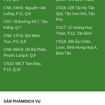
CN6: 249 Đ. Nguyễn Văn
CN16: 228 Tân Kỳ Tân
Luông, P.11, Q.6
Quý, Tân Sơn Nhì, Tân
Phú
CN7: 76 Đường Số 7, Tân
Kiểng, Q.7
CN17: 12 Hoàng Hoa
Thám, P.12, Tân Bình
CN8: 175 Đ. Bùi Minh
Trực, P.5, Q.8
CN18: 290 Ấp Chiến
Lược, Bình Hưng Hoà A,
CN9: 69A Đ. Hồ Bá Phấn,
Bình Tân
Phước Long A, Q.9
CN10: 59CT Tam Đảo,
P.15, Q.10
SẢN PHẨM/DỊCH VỤ