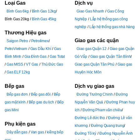
Loại Gas
Dịch vụ
Bình Gas 6kg
Bình Gas 12kg
Giao Gas Nhanh
Gas Công
Bình Gas 20kg
Bình Gas 45kg
Nghiệp
Lắp hệ thống gas công
nghiệp
Lắp hệ thống gas nhà hàng
Thương Hiệu gas
Giao gas các quận
Saigon Petro
Petrolimex
PetroVietnam
Gas Dầu Khí
Gas
Giao gas Quận 12
Giao gas Quận
Bình Minh
Gia Đình Gas
Gas Total
Gò Vấp
Giao gas Quận Tân Bình
Gas MISS
VT Gas
Thủ Đức Gas
Giao gas Quận Tân Phú
Giao gas
Gas ELF 12kg
Huyện Hóc Môn
Bếp gas
Dịch vụ giao gas
Bếp gas đơn
Bếp gas đôi
Bếp
Đường Trường Chinh
Đường
gas mặt kính
Bếp gas du lịch
Bếp
Nguyễn Văn Quá
Đường Phan huy
gas Mini
ích
Đường Pham văn chiêu
Đường Lê đức thọ
Đường Lê văn
Phụ kiện gas
khương
Đường Quang trung
Dây dẫn gas
Van gas
kiềng bếp
Đường Tô ký
Đường Nguyễn Ảnh