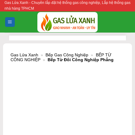
Gas Lửa Xanh - Chuyên lắp đặt hệ thống gas công nghiệp, Lắp hệ thống gas
Bỏ
nhà hàng TPHCM
qua
nội
dung
Gas Lửa Xanh
»
Bếp Gas Công Nghiệp
»
BẾP TỪ
CÔNG NGHIỆP
»
Bếp Từ Đôi Công Nghiệp Phẳng