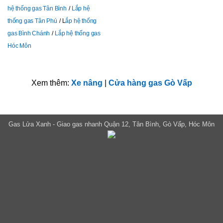
hệ thống gas Tân Bình
Lắp hệ
thống gas Tân Phú
L
ắp hệ thống
gas Bình Chánh
Lắp hệ thống gas
Hóc Môn
Xem thêm:
Xe nâng
|
Cửa hàng gas Gò Vấp
Gas Lửa Xanh - Giao gas nhanh Quận 12, Tân Bình, Gò Vấp, Hóc Môn