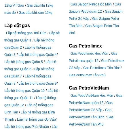
Gas Saigon Petro Hóc Môn
Gas
12kg VT Gas
Gas dầu khí 12kg
Saigon Petro quận 12
Gas Saigon
màu đỏ
Gas dầu khí xám 12kg
Petro Gò Vấp
Gas Saigon Petro
Lắp đặt gas
Tân Bình
Gas Saigon Petro Tân
Lắp hệ thống gas Thủ Đức
Lắp hệ
Phú
thống gas Quận 1
Lắp hệ thống
Gas Petrolimex
gas Quận 2
Lắp hệ thống gas
Gas Petrolimex Hóc Môn
Gas
Quận 3
Lắp hệ thống gas Quận 4
Petrolimex quận 12
Gas Petrolimex
Lắp hệ thống gas Quận 5
Lắp hệ
Gò Vấp
Gas Petrolimex Tân Bình
thống gas Quận 6
Lắp hệ thống
Gas Petrolimex Tân Phú
gas Quận 7
Lắp hệ thống gas
Quận 8
Lắp hệ thống gas Quận 9
Gas PetroVietNam
Lắp hệ thống gas Quận 10
Lắp hệ
Gas PetroVietNam Hóc Môn
Gas
thống gas Quận 11
Lắp hệ thống
PetroVietNam quận 12
Gas
gas Quận 12
Lắp hệ thống gas
PetroVietNam Gò Vấp
Gas
Bình Tân
Lắp hệ thống gas Bình
PetroVietNam Tân Bình
Gas
Thạnh
Lắp hệ thống gas Gò Vấp
PetroVietNam Tân Phú
Lắp hệ thống gas Phú Nhuận
Lắp