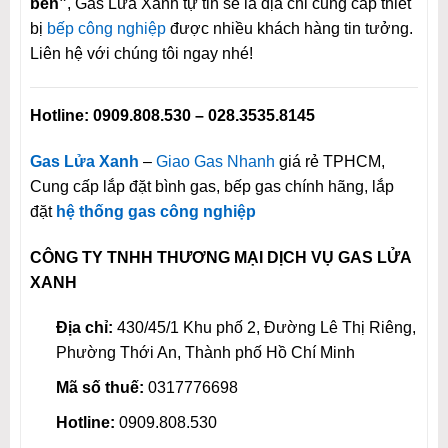
bền”
, Gas Lửa Xanh tự tin sẽ là địa chỉ cung cấp thiết
bị
bếp công nghiệp
được nhiều khách hàng tin tưởng.
Liên hệ với chúng tôi ngay nhé!
Hotline:
0909.808.530 – 028.3535.8145
Gas Lửa Xanh
–
Giao Gas Nhanh
giá rẻ TPHCM,
Cung cấp lắp đặt bình gas, bếp gas chính hãng, lắp
đặt
hệ thống gas công nghiệp
CÔNG TY TNHH THƯƠNG MẠI DỊCH VỤ GAS LỬA
XANH
Địa chỉ:
430/45/1 Khu phố 2, Đường Lê Thị Riêng,
Phường Thới An, Thành phố Hồ Chí Minh
Mã số thuế:
0317776698
Hotline:
0909.808.530