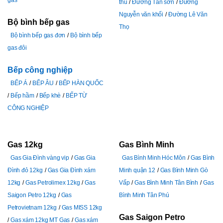
gas
thủ
Đường Tân sơn
Đường
Nguyễn văn khối
Đường Lê Văn
Bộ bình bếp gas
Thọ
Bộ bình bếp gas đơn
Bộ bình bếp
gas đôi
Bếp công nghiệp
BẾP Á
BẾP ÂU
BẾP HÀN QUỐC
Bếp hầm
Bếp khè
BẾP TỪ
CÔNG NGHIỆP
Gas 12kg
Gas Bình Minh
Gas Gia Đình vàng vip
Gas Gia
Gas Bình Minh Hóc Môn
Gas Bình
Đình đỏ 12kg
Gas Gia Đình xám
Minh quận 12
Gas Bình Minh Gò
12kg
Gas Petrolimex 12kg
Gas
Vấp
Gas Bình Minh Tân Bình
Gas
Saigon Petro 12kg
Gas
Bình Minh Tân Phú
Petrovietnam 12kg
Gas MISS 12kg
Gas Saigon Petro
Gas xám 12kg MT Gas
Gas xám