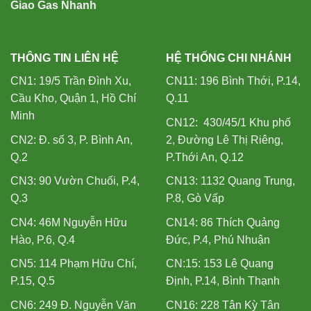
Giao Gas Nhanh
THÔNG TIN LIÊN HỆ
HỆ THỐNG CHI NHÁNH
CN1: 19/5 Trần Đình Xu,
CN11: 196 Bình Thới, P.14,
Cầu Kho, Quận 1, Hồ Chí
Q.11
Minh
CN12: 430/45/1 Khu phố
CN2: Đ. số 3, P. Bình An,
2, Đường Lê Thị Riêng,
Q.2
P.Thới An, Q.12
CN3: 90 Vườn Chuối, P.4,
CN13: 1132 Quang Trung,
Q.3
P.8, Gò Vấp
CN4: 46M Nguyễn Hữu
CN14: 86 Thích Quảng
Hào, P.6, Q.4
Đức, P.4, Phú Nhuận
CN5: 114 Phạm Hữu Chí,
CN:15: 153 Lê Quang
P.15, Q.5
Định, P.14, Bình Thạnh
CN6: 249 Đ. Nguyễn Văn
CN16: 228 Tân Kỳ Tân