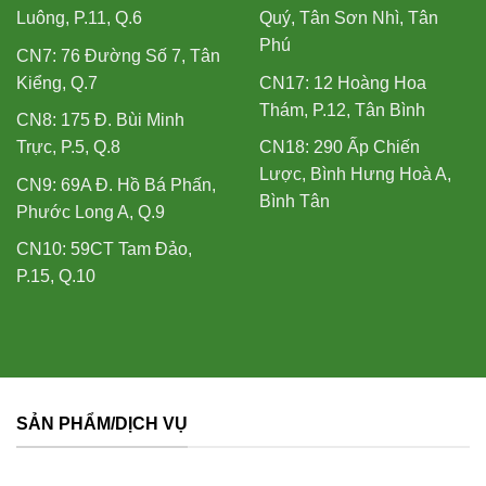
Luông, P.11, Q.6
Quý, Tân Sơn Nhì, Tân
Phú
CN7: 76 Đường Số 7, Tân
Kiểng, Q.7
CN17: 12 Hoàng Hoa
Thám, P.12, Tân Bình
CN8: 175 Đ. Bùi Minh
Trực, P.5, Q.8
CN18: 290 Ấp Chiến
Lược, Bình Hưng Hoà A,
CN9: 69A Đ. Hồ Bá Phấn,
Bình Tân
Phước Long A, Q.9
CN10: 59CT Tam Đảo,
P.15, Q.10
SẢN PHẨM/DỊCH VỤ