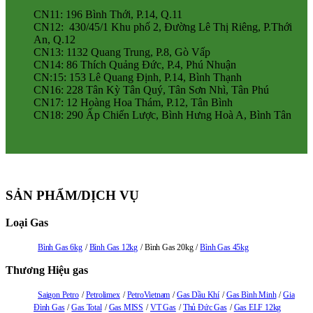
CN11: 196 Bình Thới, P.14, Q.11
CN12: 430/45/1 Khu phố 2, Đường Lê Thị Riêng, P.Thới
An, Q.12
CN13: 1132 Quang Trung, P.8, Gò Vấp
CN14: 86 Thích Quảng Đức, P.4, Phú Nhuận
CN:15: 153 Lê Quang Định, P.14, Bình Thạnh
CN16: 228 Tân Kỳ Tân Quý, Tân Sơn Nhì, Tân Phú
CN17: 12 Hoàng Hoa Thám, P.12, Tân Bình
CN18: 290 Ấp Chiến Lược, Bình Hưng Hoà A, Bình Tân
SẢN PHẨM/DỊCH VỤ
Loại Gas
Bình Gas 6kg
Bình Gas 12kg
Bình Gas 20kg
Bình Gas 45kg
Thương Hiệu gas
Saigon Petro
Petrolimex
PetroVietnam
Gas Dầu Khí
Gas Bình Minh
Gia
Đình Gas
Gas Total
Gas MISS
VT Gas
Thủ Đức Gas
Gas ELF 12kg