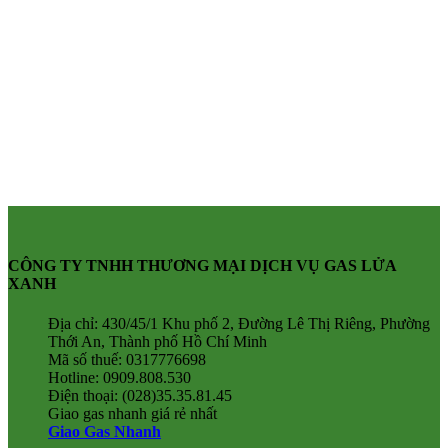
CÔNG TY TNHH THƯƠNG MẠI DỊCH VỤ GAS LỬA
XANH
Địa chỉ: 430/45/1 Khu phố 2, Đường Lê Thị Riêng, Phường
Thới An, Thành phố Hồ Chí Minh
Mã số thuế: 0317776698
Hotline: 0909.808.530
Điện thoại: (028)35.35.81.45
Giao gas nhanh giá rẻ nhất
Giao Gas Nhanh