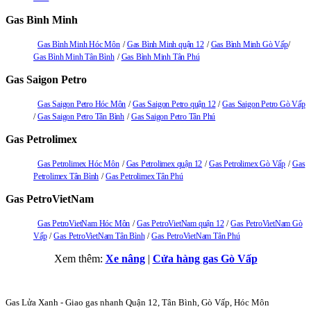
Gas Bình Minh
Gas Bình Minh Hóc Môn
Gas Bình Minh quận 12
Gas Bình Minh Gò Vấp
Gas Bình Minh Tân Bình
Gas Bình Minh Tân Phú
Gas Saigon Petro
Gas Saigon Petro Hóc Môn
Gas Saigon Petro quận 12
Gas Saigon Petro Gò Vấp
Gas Saigon Petro Tân Bình
Gas Saigon Petro Tân Phú
Gas Petrolimex
Gas Petrolimex Hóc Môn
Gas Petrolimex quận 12
Gas Petrolimex Gò Vấp
Gas
Petrolimex Tân Bình
Gas Petrolimex Tân Phú
Gas PetroVietNam
Gas PetroVietNam Hóc Môn
Gas PetroVietNam quận 12
Gas PetroVietNam Gò
Vấp
Gas PetroVietNam Tân Bình
Gas PetroVietNam Tân Phú
Xem thêm:
Xe nâng
|
Cửa hàng gas Gò Vấp
Gas Lửa Xanh - Giao gas nhanh Quận 12, Tân Bình, Gò Vấp, Hóc Môn