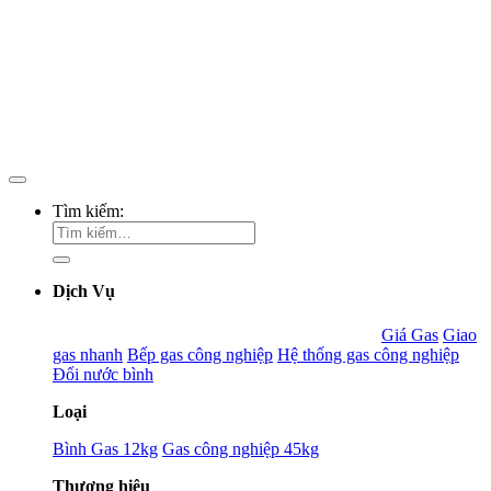
Tìm kiếm:
Dịch Vụ
Giá Gas
Giao
gas nhanh
Bếp gas công nghiệp
Hệ thống gas công nghiệp
Đổi nước bình
Loại
Bình Gas 12kg
Gas công nghiệp 45kg
Thương hiệu