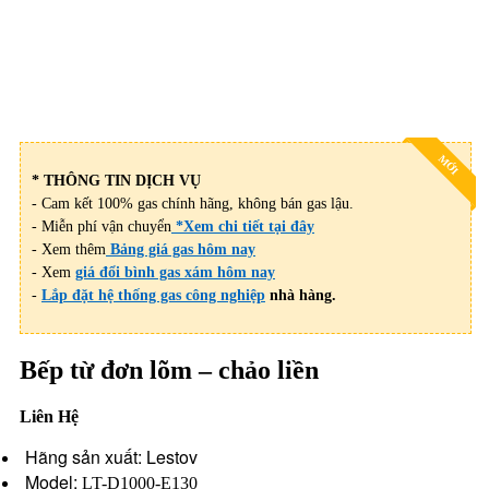
MỚI
* THÔNG TIN DỊCH VỤ
- Cam kết 100% gas chính hãng, không bán gas lậu.
- Miễn phí vận chuyển
*Xem chi tiết tại đây
- Xem thêm
Bảng giá gas hôm nay
- Xem
giá đổi bình gas xám hôm nay
-
Lắp đặt hệ thống gas công nghiệp
nhà hàng.
Bếp từ đơn lõm – chảo liền
Liên Hệ
Hãng sản xuất: Lestov
Model:
LT-D1000-E130