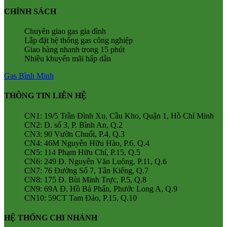
CHÍNH SÁCH
Chuyên giao gas gia đình
Lắp đặt hệ thống gas công nghiệp
Giao hàng nhanh trong 15 phút
Nhiều khuyến mãi hấp dẫn
Gas Bình Minh
THÔNG TIN LIÊN HỆ
CN1: 19/5 Trần Đình Xu, Cầu Kho, Quận 1, Hồ Chí Minh
CN2: Đ. số 3, P. Bình An, Q.2
CN3: 90 Vườn Chuối, P.4, Q.3
CN4: 46M Nguyễn Hữu Hào, P.6, Q.4
CN5: 114 Phạm Hữu Chí, P.15, Q.5
CN6: 249 Đ. Nguyễn Văn Luông, P.11, Q.6
CN7: 76 Đường Số 7, Tân Kiểng, Q.7
CN8: 175 Đ. Bùi Minh Trực, P.5, Q.8
CN9: 69A Đ. Hồ Bá Phấn, Phước Long A, Q.9
CN10: 59CT Tam Đảo, P.15, Q.10
HỆ THỐNG CHI NHÁNH