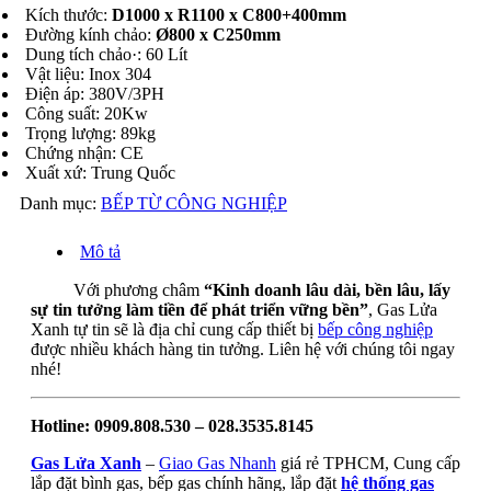
Kích thước:
D1000 x R1100 x C800+400mm
Đường kính chảo:
Ø800 x C250mm
Dung tích chảo·: 60 Lít
Vật liệu: Inox 304
Điện áp: 380V/3PH
Công suất: 20Kw
Trọng lượng: 89kg
Chứng nhận: CE
Xuất xứ: Trung Quốc
Danh mục:
BẾP TỪ CÔNG NGHIỆP
Mô tả
Với phương châm
“Kinh doanh lâu dài, bền lâu, lấy
sự tin tưởng làm tiền để phát triển vững bền”
, Gas Lửa
Xanh tự tin sẽ là địa chỉ cung cấp thiết bị
bếp công nghiệp
được nhiều khách hàng tin tưởng. Liên hệ với chúng tôi ngay
nhé!
Hotline:
0909.808.530 – 028.3535.8145
Gas Lửa Xanh
–
Giao Gas Nhanh
giá rẻ TPHCM, Cung cấp
lắp đặt bình gas, bếp gas chính hãng, lắp đặt
hệ thống gas