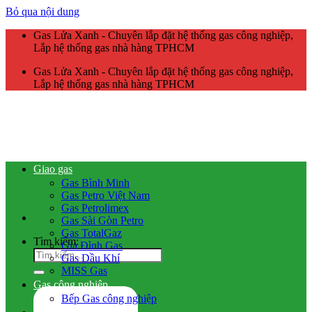
Bỏ qua nội dung
Gas Lửa Xanh - Chuyên lắp đặt hệ thống gas công nghiệp,
Lắp hệ thống gas nhà hàng TPHCM
Gas Lửa Xanh - Chuyên lắp đặt hệ thống gas công nghiệp,
Lắp hệ thống gas nhà hàng TPHCM
Giao gas
Gas Bình Minh
Gas Petro Việt Nam
Gas Petrolimex
Gas Sài Gòn Petro
Gas TotalGaz
Tìm kiếm:
Gia Đình Gas
Gas Dầu Khí
MISS Gas
Gas công nghiệp
Bếp Gas công nghiệp