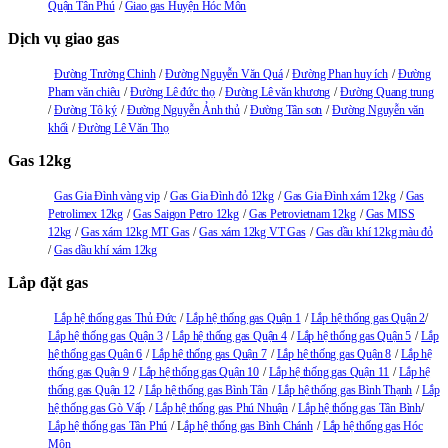
Quận Tân Phú
Giao gas Huyện Hóc Môn
Dịch vụ giao gas
Đường Trường Chinh
Đường Nguyễn Văn Quá
Đường Phan huy ích
Đường
Pham văn chiêu
Đường Lê đức thọ
Đường Lê văn khương
Đường Quang trung
Đường Tô ký
Đường Nguyễn Ảnh thủ
Đường Tân sơn
Đường Nguyễn văn
khối
Đường Lê Văn Thọ
Gas 12kg
Gas Gia Đình vàng vip
Gas Gia Đình đỏ 12kg
Gas Gia Đình xám 12kg
Gas
Petrolimex 12kg
Gas Saigon Petro 12kg
Gas Petrovietnam 12kg
Gas MISS
12kg
Gas xám 12kg MT Gas
Gas xám 12kg VT Gas
Gas dầu khí 12kg màu đỏ
Gas dầu khí xám 12kg
Lắp đặt gas
Lắp hệ thống gas Thủ Đức
Lắp hệ thống gas Quận 1
Lắp hệ thống gas Quận 2
Lắp hệ thống gas Quận 3
Lắp hệ thống gas Quận 4
Lắp hệ thống gas Quận 5
Lắp
hệ thống gas Quận 6
Lắp hệ thống gas Quận 7
Lắp hệ thống gas Quận 8
Lắp hệ
thống gas Quận 9
Lắp hệ thống gas Quận 10
Lắp hệ thống gas Quận 11
Lắp hệ
thống gas Quận 12
Lắp hệ thống gas Bình Tân
Lắp hệ thống gas Bình Thạnh
Lắp
hệ thống gas Gò Vấp
Lắp hệ thống gas Phú Nhuận
Lắp hệ thống gas Tân Bình
Lắp hệ thống gas Tân Phú
L
ắp hệ thống gas Bình Chánh
Lắp hệ thống gas Hóc
Môn