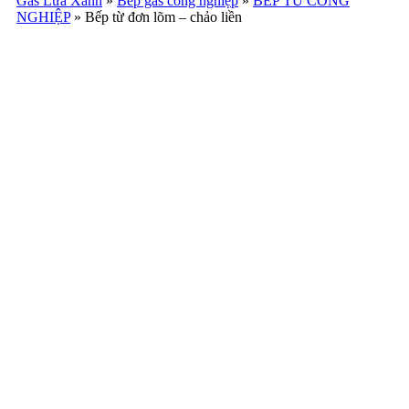
Gas Lửa Xanh
»
Bếp gas công nghiệp
»
BẾP TỪ CÔNG
NGHIỆP
»
Bếp từ đơn lõm – chảo liền