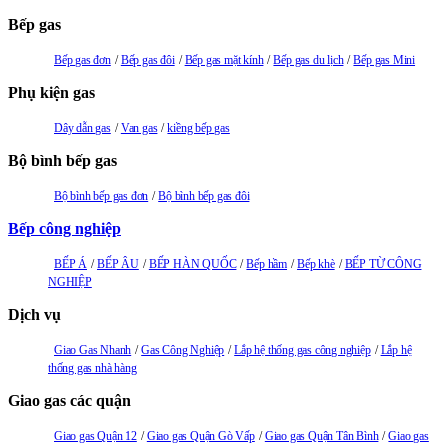
Bếp gas
Bếp gas đơn
Bếp gas đôi
Bếp gas mặt kính
Bếp gas du lịch
Bếp gas Mini
Phụ kiện gas
Dây dẫn gas
Van gas
kiềng bếp gas
Bộ bình bếp gas
Bộ bình bếp gas đơn
Bộ bình bếp gas đôi
Bếp công nghiệp
BẾP Á
BẾP ÂU
BẾP HÀN QUỐC
Bếp hầm
Bếp khè
BẾP TỪ CÔNG
NGHIỆP
Dịch vụ
Giao Gas Nhanh
Gas Công Nghiệp
Lắp hệ thống gas công nghiệp
Lắp hệ
thống gas nhà hàng
Giao gas các quận
Giao gas Quận 12
Giao gas Quận Gò Vấp
Giao gas Quận Tân Bình
Giao gas