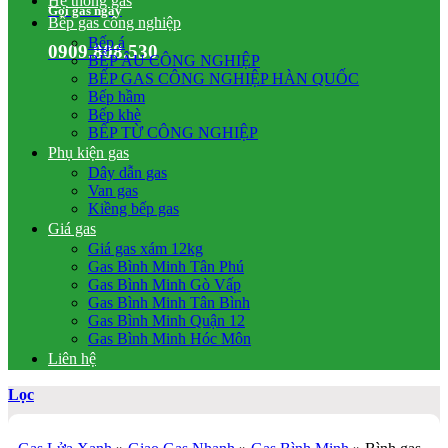
Hệ thống gas
Gọi gas ngay
Bếp gas công nghiệp
Bếp á
0909.808.530
BẾP ÂU CÔNG NGHIỆP
BẾP GAS CÔNG NGHIỆP HÀN QUỐC
Bếp hầm
Bếp khè
BẾP TỪ CÔNG NGHIỆP
Phụ kiện gas
Dây dẫn gas
Van gas
Kiềng bếp gas
Giá gas
Giá gas xám 12kg
Gas Bình Minh Tân Phú
Gas Bình Minh Gò Vấp
Gas Bình Minh Tân Bình
Gas Bình Minh Quận 12
Gas Bình Minh Hóc Môn
Liên hệ
Lọc