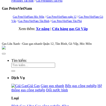
Petrolimex Tân Bình
Gas Petrolimex Tân Phú
Gas PetroVietNam
Gas PetroVietNam Hóc Môn
Gas PetroVietNam quận 12
Gas PetroVietNam Gò
Vấp
Gas PetroVietNam Tân Bình
Gas PetroVietNam Tân Phú
Xem thêm:
Xe nâng
|
Cửa hàng gas Gò Vấp
Gas Lửa Xanh - Giao gas nhanh Quận 12, Tân Bình, Gò Vấp, Hóc Môn
Tìm kiếm:
Dịch Vụ
Giá Gas
Giao gas nhanh
Bếp gas công nghiệp
Hệ
thống gas công nghiệp
Đổi nước bình
Loại