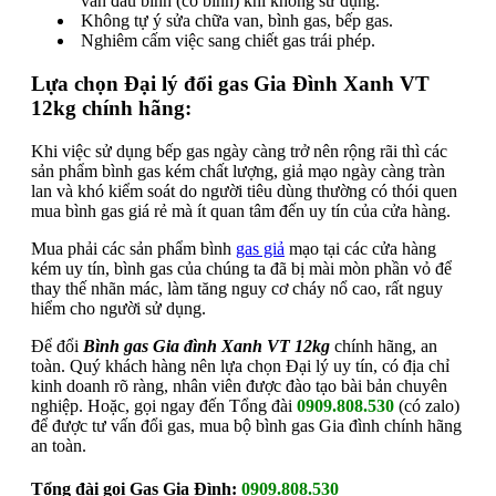
van đầu bình (cổ bình) khi không sử dụng.
Không tự ý sửa chữa van, bình gas, bếp gas.
Nghiêm cấm việc sang chiết gas trái phép.
Lựa chọn Đại lý đổi gas Gia Đình Xanh VT
12kg chính hãng:
Khi việc sử dụng bếp gas ngày càng trở nên rộng rãi thì các
sản phẩm bình gas kém chất lượng, giả mạo ngày càng tràn
lan và khó kiểm soát do người tiêu dùng thường có thói quen
mua bình gas giá rẻ mà ít quan tâm đến uy tín của cửa hàng.
Mua phải các sản phẩm bình
gas giả
mạo tại các cửa hàng
kém uy tín, bình gas của chúng ta đã bị mài mòn phần vỏ để
thay thế nhãn mác, làm tăng nguy cơ cháy nổ cao, rất nguy
hiểm cho người sử dụng.
Để đổi
Bình gas Gia đình Xanh VT 12kg
chính hãng, an
toàn. Quý khách hàng nên lựa chọn Đại lý uy tín, có địa chỉ
kinh doanh rõ ràng, nhân viên được đào tạo bài bản chuyên
nghiệp. Hoặc, gọi ngay đến Tổng đài
0909.808.530
(có zalo)
để được tư vấn đổi gas, mua bộ bình gas Gia đình chính hãng
an toàn.
Tổng đài gọi Gas Gia Đình:
0909.808.530