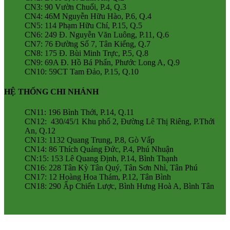
CN3: 90 Vườn Chuối, P.4, Q.3
CN4: 46M Nguyễn Hữu Hào, P.6, Q.4
CN5: 114 Phạm Hữu Chí, P.15, Q.5
CN6: 249 Đ. Nguyễn Văn Luông, P.11, Q.6
CN7: 76 Đường Số 7, Tân Kiểng, Q.7
CN8: 175 Đ. Bùi Minh Trực, P.5, Q.8
CN9: 69A Đ. Hồ Bá Phấn, Phước Long A, Q.9
CN10: 59CT Tam Đảo, P.15, Q.10
HỆ THỐNG CHI NHÁNH
CN11: 196 Bình Thới, P.14, Q.11
CN12: 430/45/1 Khu phố 2, Đường Lê Thị Riêng, P.Thới
An, Q.12
CN13: 1132 Quang Trung, P.8, Gò Vấp
CN14: 86 Thích Quảng Đức, P.4, Phú Nhuận
CN:15: 153 Lê Quang Định, P.14, Bình Thạnh
CN16: 228 Tân Kỳ Tân Quý, Tân Sơn Nhì, Tân Phú
CN17: 12 Hoàng Hoa Thám, P.12, Tân Bình
CN18: 290 Ấp Chiến Lược, Bình Hưng Hoà A, Bình Tân