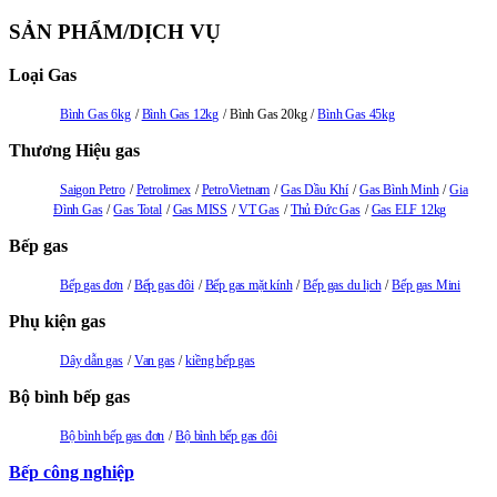
SẢN PHẨM/DỊCH VỤ
Loại Gas
Bình Gas 6kg
Bình Gas 12kg
Bình Gas 20kg
Bình Gas 45kg
Thương Hiệu gas
Saigon Petro
Petrolimex
PetroVietnam
Gas Dầu Khí
Gas Bình Minh
Gia
Đình Gas
Gas Total
Gas MISS
VT Gas
Thủ Đức Gas
Gas ELF 12kg
Bếp gas
Bếp gas đơn
Bếp gas đôi
Bếp gas mặt kính
Bếp gas du lịch
Bếp gas Mini
Phụ kiện gas
Dây dẫn gas
Van gas
kiềng bếp gas
Bộ bình bếp gas
Bộ bình bếp gas đơn
Bộ bình bếp gas đôi
Bếp công nghiệp