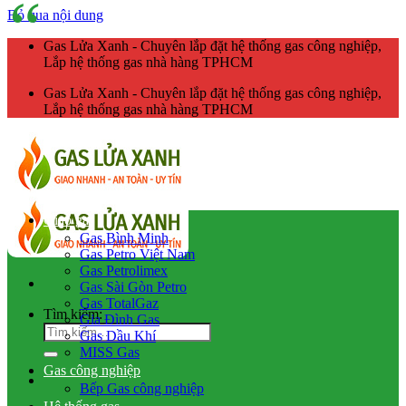
Bỏ qua nội dung
Gas Lửa Xanh - Chuyên lắp đặt hệ thống gas công nghiệp,
Lắp hệ thống gas nhà hàng TPHCM
Gas Lửa Xanh - Chuyên lắp đặt hệ thống gas công nghiệp,
Lắp hệ thống gas nhà hàng TPHCM
Giao gas
Gas Bình Minh
Gas Petro Việt Nam
Gas Petrolimex
Gas Sài Gòn Petro
Gas TotalGaz
Tìm kiếm:
Gia Đình Gas
Gas Dầu Khí
MISS Gas
Gas công nghiệp
Bếp Gas công nghiệp