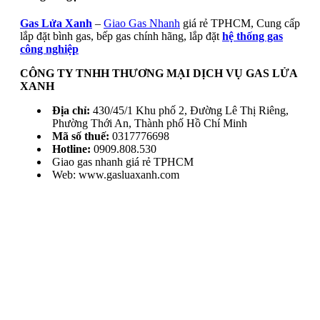
Gas Lửa Xanh
–
Giao Gas Nhanh
giá rẻ TPHCM, Cung cấp
lắp đặt bình gas, bếp gas chính hãng, lắp đặt
hệ thống gas
công nghiệp
CÔNG TY TNHH THƯƠNG MẠI DỊCH VỤ GAS LỬA
XANH
Địa chỉ:
430/45/1 Khu phố 2, Đường Lê Thị Riêng,
Phường Thới An, Thành phố Hồ Chí Minh
Mã số thuế:
0317776698
Hotline:
0909.808.530
Giao gas nhanh giá rẻ TPHCM
Web: www.gasluaxanh.com