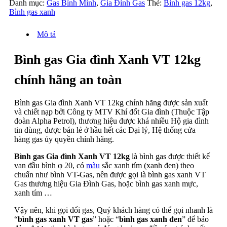
Danh mục:
Gas Bình Minh
,
Gia Đình Gas
Thẻ:
Bình gas 12kg
,
Bình gas xanh
Mô tả
Bình gas Gia đình Xanh VT 12kg
chính hãng an toàn
Bình gas Gia đình Xanh VT 12kg chính hãng được sản xuất
và chiết nạp bởi Công ty MTV Khí đốt Gia đình (Thuộc Tập
đoàn Alpha Petrol), thương hiệu được khá nhiều Hộ gia đình
tin dùng, được bán lẻ ở hầu hết các Đại lý, Hệ thống cửa
hàng gas ủy quyền chính hãng.
Bình gas Gia đình Xanh VT 12kg
là bình gas được thiết kế
van đầu bình
φ
20, có
màu
sắc xanh tím (xanh đen) theo
chuẩn như bình VT-Gas, nên được gọi là bình gas xanh VT
Gas thương hiệu Gia Đình Gas, hoặc bình gas xanh mực,
xanh tím …
Vậy nên, khi gọi đổi gas, Quý khách hàng có thể gọi nhanh là
“
bình gas xanh VT gas
” hoặc “
bình gas xanh đen
” để bảo