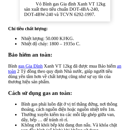
Vỏ Bình gas Gia đình Xanh VT 12kg
sản xuất theo tiêu chuẩn DOT-4BA-240,
DOT-4BW-240 và TCVN 6292-1997.
Chỉ tiêu chất lượng:
Nhiệt lượng: 50.000 KJ/KG.
Nhiệt độ cháy: 1800 – 1935o C.
Bảo hiểm an toàn:
Bình
gas Gia Đình
Xanh VT 12kg đã được mua Bảo hiểm
an
toàn
2 Tỷ đồng theo quy định Nhà nước, giúp người tiêu
dùng yên tâm hơn về chất lượng cũng như sự uy tín của
thương hiệu sản phẩm.
Cách sử dụng gas an toàn:
Bình gas phải luôn đặt ở vị trí thẳng đứng, nơi thông
thoáng, cách nguồn điện hoặc nguồn nhiệt trên 1m.
Thường xuyên kiểm tra các mỗi lắp ghép giữa van,
dây, bếp … để tránh rò rỉ.
Không rời khỏi bếp khi đang đun nấu. Và khóa chặt