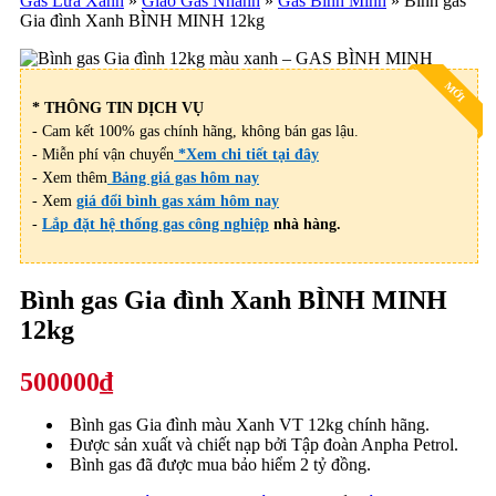
Gas Lửa Xanh
»
Giao Gas Nhanh
»
Gas Bình Minh
»
Bình gas
Gia đình Xanh BÌNH MINH 12kg
MỚI
* THÔNG TIN DỊCH VỤ
- Cam kết 100% gas chính hãng, không bán gas lậu.
- Miễn phí vận chuyển
*Xem chi tiết tại đây
- Xem thêm
Bảng giá gas hôm nay
- Xem
giá đổi bình gas xám hôm nay
-
Lắp đặt hệ thống gas công nghiệp
nhà hàng.
Bình gas Gia đình Xanh BÌNH MINH
12kg
500000₫
Bình gas Gia đình màu Xanh VT 12kg chính hãng.
Được sản xuất và chiết nạp bởi Tập đoàn Anpha Petrol.
Bình gas đã được mua bảo hiểm 2 tỷ đồng.