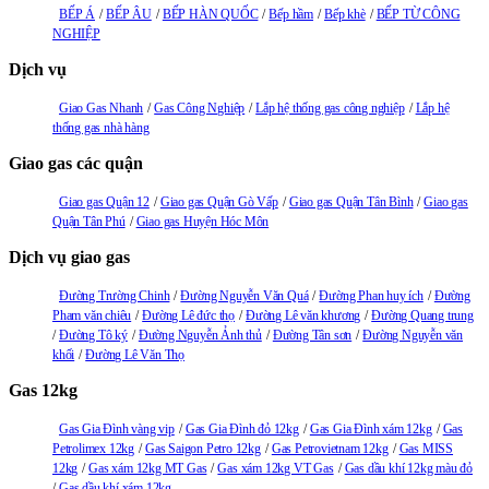
BẾP Á
BẾP ÂU
BẾP HÀN QUỐC
Bếp hầm
Bếp khè
BẾP TỪ CÔNG
NGHIỆP
Dịch vụ
Giao Gas Nhanh
Gas Công Nghiệp
Lắp hệ thống gas công nghiệp
Lắp hệ
thống gas nhà hàng
Giao gas các quận
Giao gas Quận 12
Giao gas Quận Gò Vấp
Giao gas Quận Tân Bình
Giao gas
Quận Tân Phú
Giao gas Huyện Hóc Môn
Dịch vụ giao gas
Đường Trường Chinh
Đường Nguyễn Văn Quá
Đường Phan huy ích
Đường
Pham văn chiêu
Đường Lê đức thọ
Đường Lê văn khương
Đường Quang trung
Đường Tô ký
Đường Nguyễn Ảnh thủ
Đường Tân sơn
Đường Nguyễn văn
khối
Đường Lê Văn Thọ
Gas 12kg
Gas Gia Đình vàng vip
Gas Gia Đình đỏ 12kg
Gas Gia Đình xám 12kg
Gas
Petrolimex 12kg
Gas Saigon Petro 12kg
Gas Petrovietnam 12kg
Gas MISS
12kg
Gas xám 12kg MT Gas
Gas xám 12kg VT Gas
Gas dầu khí 12kg màu đỏ
Gas dầu khí xám 12kg