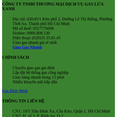
CÔNG TY TNHH THƯƠNG MẠI DỊCH VỤ GAS LỬA
XANH
Địa chỉ: 430/45/1 Khu phố 2, Đường Lê Thị Riêng, Phường
Thới An, Thành phố Hồ Chí Minh
Mã số thuế: 0317776698
Hotline: 0909.808.530
Điện thoại: (028)35.35.81.45
Giao gas nhanh giá rẻ nhất
Giao Gas Nhanh
CHÍNH SÁCH
Chuyên giao gas gia đình
Lắp đặt hệ thống gas công nghiệp
Giao hàng nhanh trong 15 phút
Nhiều khuyến mãi hấp dẫn
Gas Bình Minh
THÔNG TIN LIÊN HỆ
CN1: 19/5 Trần Đình Xu, Cầu Kho, Quận 1, Hồ Chí Minh
CN2: Đ. số 3, P. Bình An, Q.2