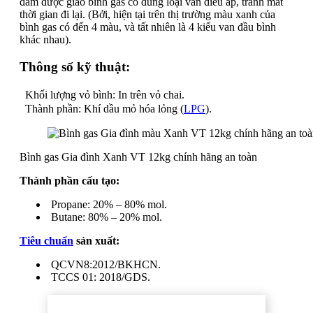
đảm được giao bình gas có đúng loại van điều áp, tránh mất
thời gian đi lại. (Bởi, hiện tại trên thị trường màu xanh của
bình gas có đến 4 màu, và tất nhiên là 4 kiểu van đầu bình
khác nhau).
Thông số kỹ thuật:
Khối lượng vỏ bình: In trên vỏ chai.
Thành phần: Khí dầu mỏ hóa lỏng (
LPG
).
Bình gas Gia đình Xanh VT 12kg chính hãng an toàn
Thành phần cấu tạo:
Propane: 20% – 80% mol.
Butane: 80% – 20% mol.
Tiêu chuẩn
sản xuất:
QCVN8:2012/BKHCN.
TCCS 01: 2018/GDS.