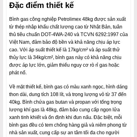
Đặc điểm thiết kế
Bình gas công nghiệp Petrolimex 48kg được sản xuất
từ thép nhập khẩu chất lượng cao từ Nhật Bản, tuân
thủ tiêu chuẩn DOT-4WA-240 và TCVN 6292:1997 của
Việt Nam, đảm bảo độ bền và khả năng chịu áp lực
cao. Với áp suất thiết kế là 17kg/cm² và áp suất thử
thủy lực là 34kg/cm², bình gas này có khả năng chịu
được áp lực lớn, giảm thiểu nguy cơ rò rỉ gas hoặc
phát nổ.
Về mặt thiết kế, bình gas có màu xanh ngọc, hình dáng
thon dài, dung tích 108 lít, và trọng lượng vỏ từ 37 đến
40kg. Bình chứa gas butan và propan với tổng trọng
lượng khí gas là 48kg, đảm bảo cung cấp ngọn lửa
xanh tinh khiết và ổn định khi đun nấu. Đặc biệt, mỗi
bình gas đều có tem chống hàng giả và niêm phong từ
nhà sản xuất, cung cấp sự an tâm tối đa cho người