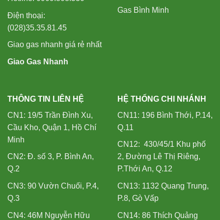
Gas Bình Minh
Điện thoại:
(028)35.35.81.45
Giao gas nhanh giá rẻ nhất
Giao Gas Nhanh
THÔNG TIN LIÊN HỆ
HỆ THỐNG CHI NHÁNH
CN1: 19/5 Trần Đình Xu,
CN11: 196 Bình Thới, P.14,
Cầu Kho, Quận 1, Hồ Chí
Q.11
Minh
CN12: 430/45/1 Khu phố
CN2: Đ. số 3, P. Bình An,
2, Đường Lê Thị Riêng,
Q.2
P.Thới An, Q.12
CN3: 90 Vườn Chuối, P.4,
CN13: 1132 Quang Trung,
Q.3
P.8, Gò Vấp
CN4: 46M Nguyễn Hữu
CN14: 86 Thích Quảng