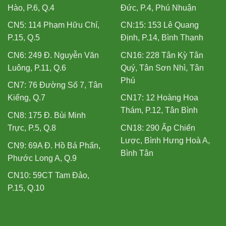
Hào, P.6, Q.4
Đức, P.4, Phú Nhuận
CN5: 114 Phạm Hữu Chí,
CN:15: 153 Lê Quang
P.15, Q.5
Định, P.14, Bình Thạnh
CN6: 249 Đ. Nguyễn Văn
CN16: 228 Tân Kỳ Tân
Luông, P.11, Q.6
Quý, Tân Sơn Nhì, Tân
Phú
CN7: 76 Đường Số 7, Tân
Kiểng, Q.7
CN17: 12 Hoàng Hoa
Thám, P.12, Tân Bình
CN8: 175 Đ. Bùi Minh
Trực, P.5, Q.8
CN18: 290 Ấp Chiến
Lược, Bình Hưng Hoà A,
CN9: 69A Đ. Hồ Bá Phấn,
Bình Tân
Phước Long A, Q.9
CN10: 59CT Tam Đảo,
P.15, Q.10