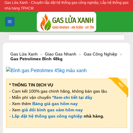
Gas Lửa Xanh - Chuyên lắp đặt hệ thống gas công nghiệp, Lắp hệ thống gas
Bỏ
nhà hàng TPHCM
qua
nội
dung
Gas Lửa Xanh
»
Giao Gas Nhanh
»
Gas Công Nghiệp
»
Gas Petrolimex Bình 48kg
MỚI
* THÔNG TIN DỊCH VỤ
- Cam kết 100% gas chính hãng, không bán gas lậu.
- Miễn phí vận chuyển
*Xem chi tiết tại đây
- Xem thêm
Bảng giá gas hôm nay
- Xem
giá đổi bình gas xám hôm nay
-
Lắp đặt hệ thống gas công nghiệp
nhà hàng.