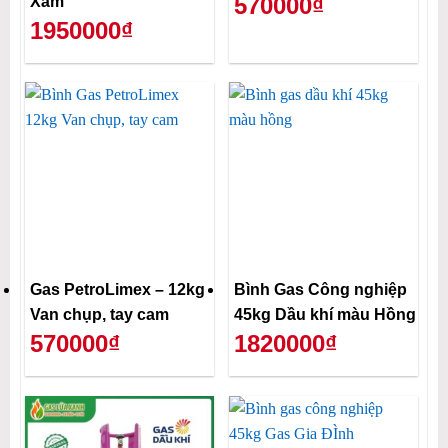
570000₫
Xám
1950000₫
Gas PetroLimex – 12kg
Bình Gas Công nghiệp
Van chụp, tay cam
45kg Dầu khí màu Hồng
570000₫
1820000₫