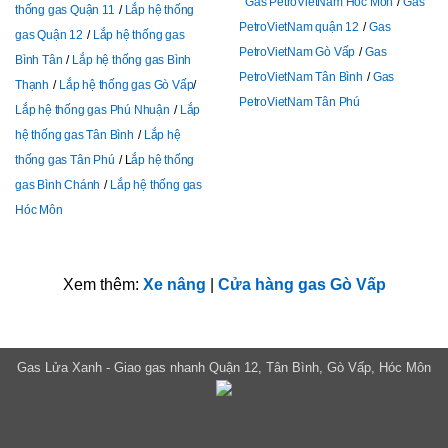
Gas PetroVietNam Hóc Môn
Gas
thống gas Quận 11
Lắp hệ thống
PetroVietNam quận 12
Gas
gas Quận 12
Lắp hệ thống gas
PetroVietNam Gò Vấp
Gas
Bình Tân
Lắp hệ thống gas Bình
PetroVietNam Tân Bình
Gas
Thạnh
Lắp hệ thống gas Gò Vấp
PetroVietNam Tân Phú
Lắp hệ thống gas Phú Nhuận
Lắp
hệ thống gas Tân Bình
Lắp hệ
thống gas Tân Phú
L
ắp hệ thống
gas Bình Chánh
Lắp hệ thống gas
Hóc Môn
Xem thêm:
Xe nâng
|
Cửa hàng gas Gò Vấp
Gas Lửa Xanh - Giao gas nhanh Quận 12, Tân Bình, Gò Vấp, Hóc Môn