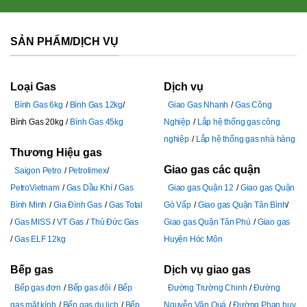
SẢN PHẨM/DỊCH VỤ
Loại Gas
Dịch vụ
Bình Gas 6kg
Bình Gas 12kg
Giao Gas Nhanh
Gas Công
Bình Gas 20kg
Bình Gas 45kg
Nghiệp
Lắp hệ thống gas công
nghiệp
Lắp hệ thống gas nhà hàng
Thương Hiệu gas
Giao gas các quận
Saigon Petro
Petrolimex
PetroVietnam
Gas Dầu Khí
Gas
Giao gas Quận 12
Giao gas Quận
Bình Minh
Gia Đình Gas
Gas Total
Gò Vấp
Giao gas Quận Tân Bình
Gas MISS
VT Gas
Thủ Đức Gas
Giao gas Quận Tân Phú
Giao gas
Gas ELF 12kg
Huyện Hóc Môn
Bếp gas
Dịch vụ giao gas
Bếp gas đơn
Bếp gas đôi
Bếp
Đường Trường Chinh
Đường
gas mặt kính
Bếp gas du lịch
Bếp
Nguyễn Văn Quá
Đường Phan huy