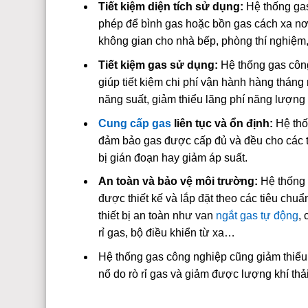
Tiết kiệm diện tích sử dụng:
Hệ thống ga
phép để bình gas hoặc bồn gas cách xa nơ
không gian cho nhà bếp, phòng thí nghiệ
Tiết kiệm gas sử dụng:
Hệ thống gas côn
giúp tiết kiệm chi phí vận hành hàng tháng
năng suất, giảm thiểu lãng phí năng lượng 
Cung cấp gas
liên tục và ổn định:
Hệ thố
đảm bảo gas được cấp đủ và đều cho các t
bị gián đoạn hay giảm áp suất.
An toàn và bảo vệ môi trường:
Hệ thống 
được thiết kế và lắp đặt theo các tiêu chuẩ
thiết bị an toàn như van
ngắt gas tự động
, 
rỉ gas, bộ điều khiển từ xa…
Hệ thống gas công nghiệp cũng giảm thiể
nổ do rò rỉ gas và giảm được lượng khí thả