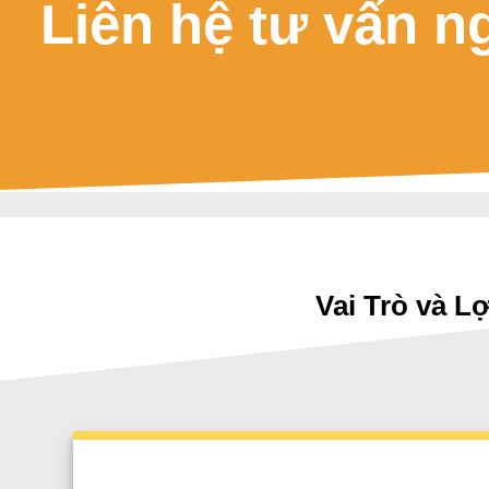
Liên hệ tư vấn n
Vai Trò và L