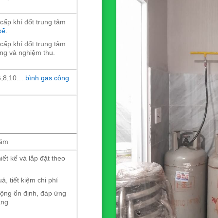
ấp khí đốt trung tâm
kế
.
ấp khí đốt trung tâm
ông và nghiệm thu.
,6,8,10…
bình gas công
năm
ết kế và lắp đặt theo
, tiết kiệm chi phí
ộng ổn định, đáp ứng
àng