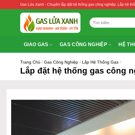
Bỏ
Gas Lửa Xanh - Chuyên lắp đặt hệ thống gas công nghiệp, Lắp hệ 
qua
nội
Tìm
dung
kiếm:
GIAO GAS
GAS CÔNG NGHIỆP
HỆ TH
Trang Chủ
/
Gas Công Nghiệp
/
Lắp Hệ Thống Gas
/
Lắp đặt hệ thống gas công ng