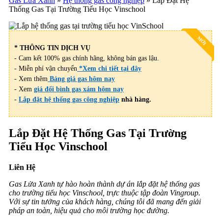
Gas Lửa Xanh
»
Hệ thống gas công nghiệp
»
Lắp Đặt Hệ
Thống Gas Tại Trường Tiểu Học Vinschool
MỚI
* THÔNG TIN DỊCH VỤ
- Cam kết 100% gas chính hãng, không bán gas lậu.
- Miễn phí vận chuyển
*Xem chi tiết tại đây
- Xem thêm
Bảng giá gas hôm nay
- Xem
giá đổi bình gas xám hôm nay
-
Lắp đặt hệ thống gas công nghiệp
nhà hàng.
Lắp Đặt Hệ Thống Gas Tại Trường
Tiểu Học Vinschool
Liên Hệ
Gas Lửa Xanh tự hào hoàn thành dự án lắp đặt hệ thống gas
cho trường tiểu học Vinschool, trực thuộc tập đoàn Vingroup.
Với sự tin tưởng của khách hàng, chúng tôi đã mang đến giải
pháp an toàn, hiệu quả cho môi trường học đường.