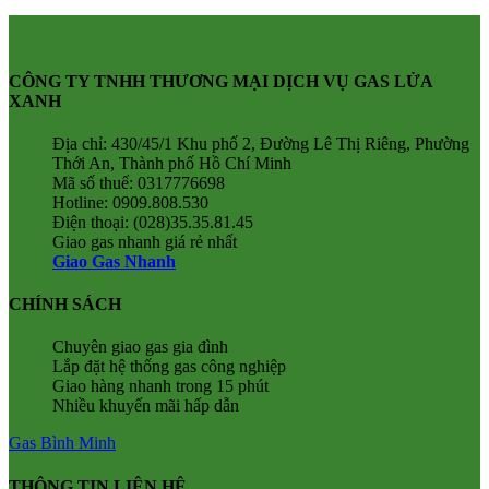
CÔNG TY TNHH THƯƠNG MẠI DỊCH VỤ GAS LỬA
XANH
Địa chỉ: 430/45/1 Khu phố 2, Đường Lê Thị Riêng, Phường
Thới An, Thành phố Hồ Chí Minh
Mã số thuế: 0317776698
Hotline: 0909.808.530
Điện thoại: (028)35.35.81.45
Giao gas nhanh giá rẻ nhất
Giao Gas Nhanh
CHÍNH SÁCH
Chuyên giao gas gia đình
Lắp đặt hệ thống gas công nghiệp
Giao hàng nhanh trong 15 phút
Nhiều khuyến mãi hấp dẫn
Gas Bình Minh
THÔNG TIN LIÊN HỆ