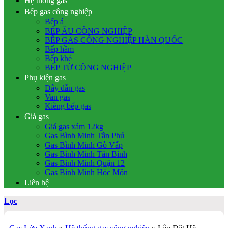
Hệ thống gas
Bếp gas công nghiệp
Bếp á
BẾP ÂU CÔNG NGHIỆP
BẾP GAS CÔNG NGHIỆP HÀN QUỐC
Bếp hầm
Bếp khè
BẾP TỪ CÔNG NGHIỆP
Phụ kiện gas
Dây dẫn gas
Van gas
Kiềng bếp gas
Giá gas
Giá gas xám 12kg
Gas Bình Minh Tân Phú
Gas Bình Minh Gò Vấp
Gas Bình Minh Tân Bình
Gas Bình Minh Quận 12
Gas Bình Minh Hóc Môn
Liên hệ
Lọc