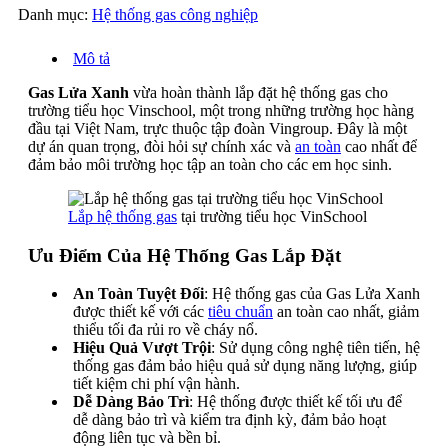
Danh mục:
Hệ thống gas công nghiệp
Mô tả
Gas Lửa Xanh
vừa hoàn thành lắp đặt hệ thống gas cho
trường tiểu học Vinschool, một trong những trường học hàng
đầu tại Việt Nam, trực thuộc tập đoàn Vingroup. Đây là một
dự án quan trọng, đòi hỏi sự chính xác và
an toàn
cao nhất để
đảm bảo môi trường học tập an toàn cho các em học sinh.
Lắp hệ thống gas
tại trường tiểu học VinSchool
Ưu Điểm Của Hệ Thống Gas Lắp Đặt
An Toàn Tuyệt Đối
: Hệ thống gas của Gas Lửa Xanh
được thiết kế với các
tiêu chuẩn
an toàn cao nhất, giảm
thiểu tối đa rủi ro về cháy nổ.
Hiệu Quả Vượt Trội
: Sử dụng công nghệ tiên tiến, hệ
thống gas đảm bảo hiệu quả sử dụng năng lượng, giúp
tiết kiệm chi phí vận hành.
Dễ Dàng Bảo Trì
: Hệ thống được thiết kế tối ưu để
dễ dàng bảo trì và kiểm tra định kỳ, đảm bảo hoạt
động liên tục và bền bỉ.