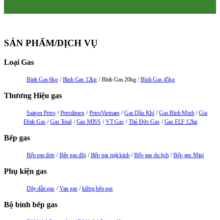
SẢN PHẨM/DỊCH VỤ
Loại Gas
Bình Gas 6kg
Bình Gas 12kg
Bình Gas 20kg
Bình Gas 45kg
Thương Hiệu gas
Saigon Petro
Petrolimex
PetroVietnam
Gas Dầu Khí
Gas Bình Minh
Gia
Đình Gas
Gas Total
Gas MISS
VT Gas
Thủ Đức Gas
Gas ELF 12kg
Bếp gas
Bếp gas đơn
Bếp gas đôi
Bếp gas mặt kính
Bếp gas du lịch
Bếp gas Mini
Phụ kiện gas
Dây dẫn gas
Van gas
kiềng bếp gas
Bộ bình bếp gas