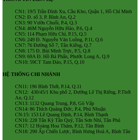
CN1: 19/5 Trần Đình Xu, Cầu Kho, Quận 1, Hồ Chí Minh
CN2: Đ. số 3, P. Bình An, Q.2
CN3: 90 Vườn Chuối, P.4, Q.3
CN4: 46M Nguyễn Hữu Hào, P.6, Q.4
CN5: 114 Phạm Hữu Chí, P.15, Q.5
CN6: 249 Đ. Nguyễn Văn Luông, P.11, Q.6
CN7: 76 Đường Số 7, Tân Kiểng, Q.7
CN8: 175 Đ. Bùi Minh Trực, P.5, Q.8
CN9: 69A Đ. Hồ Bá Phấn, Phước Long A, Q.9
CN10: 59CT Tam Đảo, P.15, Q.10
HỆ THỐNG CHI NHÁNH
CN11: 196 Bình Thới, P.14, Q.11
CN12: 430/45/1 Khu phố 2, Đường Lê Thị Riêng, P.Thới
An, Q.12
CN13: 1132 Quang Trung, P.8, Gò Vấp
CN14: 86 Thích Quảng Đức, P.4, Phú Nhuận
CN:15: 153 Lê Quang Định, P.14, Bình Thạnh
CN16: 228 Tân Kỳ Tân Quý, Tân Sơn Nhì, Tân Phú
CN17: 12 Hoàng Hoa Thám, P.12, Tân Bình
CN18: 290 Ấp Chiến Lược, Bình Hưng Hoà A, Bình Tân