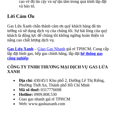
cao về độ tin cậy và sự tận tâm trong quá trình lắp đặt
và bảo trì.
Lời Cảm Ơn
Gas Lửa Xanh chân thành cảm ơn quý khách hàng đã tin
tưởng và sử dụng dịch vụ của chúng tôi. Sự hài lòng của quý
khách là động lực để chúng tôi không ngừng hoàn thiện và
nâng cao chất lượng dịch vụ.
Gas Lửa Xanh
–
Giao Gas Nhanh
giá rẻ TPHCM, Cung cấp
lắp đặt bình gas, bếp gas chính hãng, lắp đặt
hệ thống gas
công nghiệp
CÔNG TY TNHH THƯƠNG MẠI DỊCH VỤ GAS LỬA
XANH
Địa chỉ:
430/45/1 Khu phố 2, Đường Lê Thị Riêng,
Phường Thới An, Thành phố Hồ Chí Minh
Mã số thuế:
0317776698
Hotline:
0909.808.530
Giao gas nhanh giá rẻ TPHCM
Web: www.gasluaxanh.com