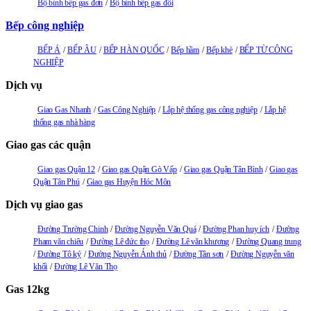
Bộ bình bếp gas đơn
Bộ bình bếp gas đôi
Bếp công nghiệp
BẾP Á
BẾP ÂU
BẾP HÀN QUỐC
Bếp hầm
Bếp khè
BẾP TỪ CÔNG
NGHIỆP
Dịch vụ
Giao Gas Nhanh
Gas Công Nghiệp
Lắp hệ thống gas công nghiệp
Lắp hệ
thống gas nhà hàng
Giao gas các quận
Giao gas Quận 12
Giao gas Quận Gò Vấp
Giao gas Quận Tân Bình
Giao gas
Quận Tân Phú
Giao gas Huyện Hóc Môn
Dịch vụ giao gas
Đường Trường Chinh
Đường Nguyễn Văn Quá
Đường Phan huy ích
Đường
Pham văn chiêu
Đường Lê đức thọ
Đường Lê văn khương
Đường Quang trung
Đường Tô ký
Đường Nguyễn Ảnh thủ
Đường Tân sơn
Đường Nguyễn văn
khối
Đường Lê Văn Thọ
Gas 12kg