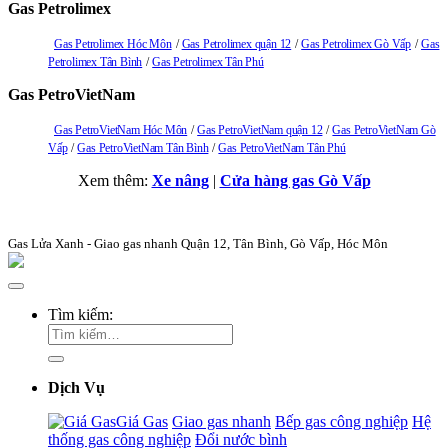
Gas Petrolimex
Gas Petrolimex Hóc Môn
Gas Petrolimex quận 12
Gas Petrolimex Gò Vấp
Gas
Petrolimex Tân Bình
Gas Petrolimex Tân Phú
Gas PetroVietNam
Gas PetroVietNam Hóc Môn
Gas PetroVietNam quận 12
Gas PetroVietNam Gò
Vấp
Gas PetroVietNam Tân Bình
Gas PetroVietNam Tân Phú
Xem thêm:
Xe nâng
|
Cửa hàng gas Gò Vấp
Gas Lửa Xanh - Giao gas nhanh Quận 12, Tân Bình, Gò Vấp, Hóc Môn
Tìm kiếm:
Dịch Vụ
Giá Gas
Giao gas nhanh
Bếp gas công nghiệp
Hệ
thống gas công nghiệp
Đổi nước bình