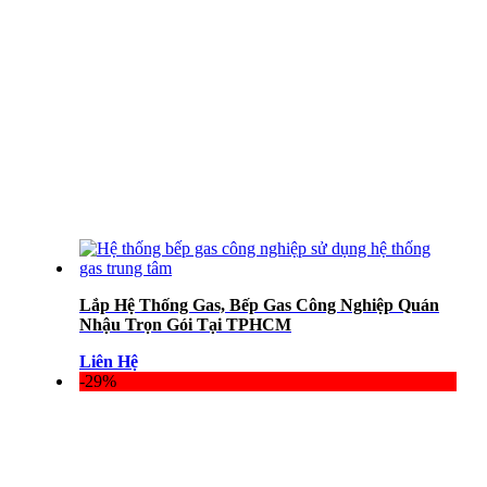
Lắp Hệ Thống Gas, Bếp Gas Công Nghiệp Quán
Nhậu Trọn Gói Tại TPHCM
Liên Hệ
-29%