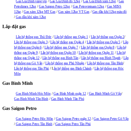
Gas Gia Đình vàng vip
Gas Gia Đình đỏ 12kg
Gas Gia Đình xám 12kg
Gas
Petrolimex 12kg
Gas Saigon Petro 12kg
Gas Petrovietnam 12kg
Gas MISS
12kg
Gas xám 12kg MT Gas
Gas xám 12kg VT Gas
Gas dầu khí 12kg màu đỏ
Gas dầu khí xám 12kg
Lắp đặt gas
Lắp hệ thống gas Thủ Đức
Lắp hệ thống gas Quận 1
Lắp hệ thống gas Quận 2
Lắp hệ thống gas Quận 3
Lắp hệ thống gas Quận 4
Lắp hệ thống gas Quận 5
Lắp
hệ thống gas Quận 6
Lắp hệ thống gas Quận 7
Lắp hệ thống gas Quận 8
Lắp hệ
thống gas Quận 9
Lắp hệ thống gas Quận 10
Lắp hệ thống gas Quận 11
Lắp hệ
thống gas Quận 12
Lắp hệ thống gas Bình Tân
Lắp hệ thống gas Bình Thạnh
Lắp
hệ thống gas Gò Vấp
Lắp hệ thống gas Phú Nhuận
Lắp hệ thống gas Tân Bình
Lắp hệ thống gas Tân Phú
L
ắp hệ thống gas Bình Chánh
Lắp hệ thống gas Hóc
Môn
Gas Bình Minh
Gas Bình Minh Hóc Môn
Gas Bình Minh quận 12
Gas Bình Minh Gò Vấp
Gas Bình Minh Tân Bình
Gas Bình Minh Tân Phú
Gas Saigon Petro
Gas Saigon Petro Hóc Môn
Gas Saigon Petro quận 12
Gas Saigon Petro Gò Vấp
Gas Saigon Petro Tân Bình
Gas Saigon Petro Tân Phú