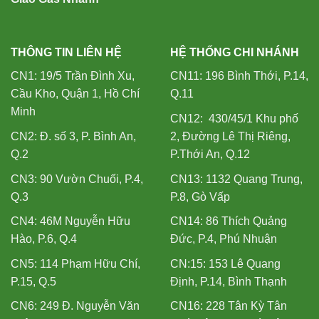
THÔNG TIN LIÊN HỆ
HỆ THỐNG CHI NHÁNH
CN1: 19/5 Trần Đình Xu,
CN11: 196 Bình Thới, P.14,
Cầu Kho, Quận 1, Hồ Chí
Q.11
Minh
CN12: 430/45/1 Khu phố
CN2: Đ. số 3, P. Bình An,
2, Đường Lê Thị Riêng,
Q.2
P.Thới An, Q.12
CN3: 90 Vườn Chuối, P.4,
CN13: 1132 Quang Trung,
Q.3
P.8, Gò Vấp
CN4: 46M Nguyễn Hữu
CN14: 86 Thích Quảng
Hào, P.6, Q.4
Đức, P.4, Phú Nhuận
CN5: 114 Phạm Hữu Chí,
CN:15: 153 Lê Quang
P.15, Q.5
Định, P.14, Bình Thạnh
CN6: 249 Đ. Nguyễn Văn
CN16: 228 Tân Kỳ Tân