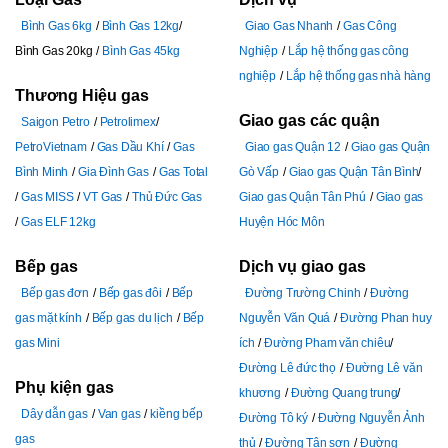
Bình Gas 6kg
Bình Gas 12kg
Giao Gas Nhanh
Gas Công
Bình Gas 20kg
Bình Gas 45kg
Nghiệp
Lắp hệ thống gas công
nghiệp
Lắp hệ thống gas nhà hàng
Thương Hiệu gas
Giao gas các quận
Saigon Petro
Petrolimex
PetroVietnam
Gas Dầu Khí
Gas
Giao gas Quận 12
Giao gas Quận
Bình Minh
Gia Đình Gas
Gas Total
Gò Vấp
Giao gas Quận Tân Bình
Gas MISS
VT Gas
Thủ Đức Gas
Giao gas Quận Tân Phú
Giao gas
Gas ELF 12kg
Huyện Hóc Môn
Bếp gas
Dịch vụ giao gas
Bếp gas đơn
Bếp gas đôi
Bếp
Đường Trường Chinh
Đường
gas mặt kính
Bếp gas du lịch
Bếp
Nguyễn Văn Quá
Đường Phan huy
gas Mini
ích
Đường Pham văn chiêu
Đường Lê đức thọ
Đường Lê văn
Phụ kiện gas
khương
Đường Quang trung
Dây dẫn gas
Van gas
kiềng bếp
Đường Tô ký
Đường Nguyễn Ảnh
gas
thủ
Đường Tân sơn
Đường