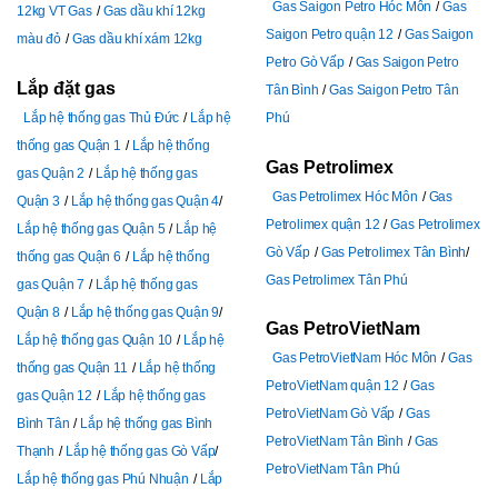
Gas Saigon Petro Hóc Môn
Gas
12kg VT Gas
Gas dầu khí 12kg
Saigon Petro quận 12
Gas Saigon
màu đỏ
Gas dầu khí xám 12kg
Petro Gò Vấp
Gas Saigon Petro
Lắp đặt gas
Tân Bình
Gas Saigon Petro Tân
Lắp hệ thống gas Thủ Đức
Lắp hệ
Phú
thống gas Quận 1
Lắp hệ thống
Gas Petrolimex
gas Quận 2
Lắp hệ thống gas
Gas Petrolimex Hóc Môn
Gas
Quận 3
Lắp hệ thống gas Quận 4
Petrolimex quận 12
Gas Petrolimex
Lắp hệ thống gas Quận 5
Lắp hệ
Gò Vấp
Gas Petrolimex Tân Bình
thống gas Quận 6
Lắp hệ thống
Gas Petrolimex Tân Phú
gas Quận 7
Lắp hệ thống gas
Quận 8
Lắp hệ thống gas Quận 9
Gas PetroVietNam
Lắp hệ thống gas Quận 10
Lắp hệ
Gas PetroVietNam Hóc Môn
Gas
thống gas Quận 11
Lắp hệ thống
PetroVietNam quận 12
Gas
gas Quận 12
Lắp hệ thống gas
PetroVietNam Gò Vấp
Gas
Bình Tân
Lắp hệ thống gas Bình
PetroVietNam Tân Bình
Gas
Thạnh
Lắp hệ thống gas Gò Vấp
PetroVietNam Tân Phú
Lắp hệ thống gas Phú Nhuận
Lắp