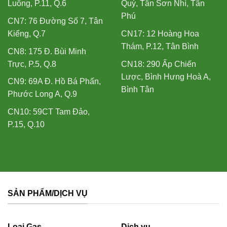
Luông, P.11, Q.6
Quý, Tân Sơn Nhì, Tân
Phú
CN7: 76 Đường Số 7, Tân
Kiểng, Q.7
CN17: 12 Hoàng Hoa
Thám, P.12, Tân Bình
CN8: 175 Đ. Bùi Minh
Trực, P.5, Q.8
CN18: 290 Ấp Chiến
Lược, Bình Hưng Hoà A,
CN9: 69A Đ. Hồ Bá Phấn,
Bình Tân
Phước Long A, Q.9
CN10: 59CT Tam Đảo,
P.15, Q.10
SẢN PHẨM/DỊCH VỤ
Loại Gas
Dịch vụ