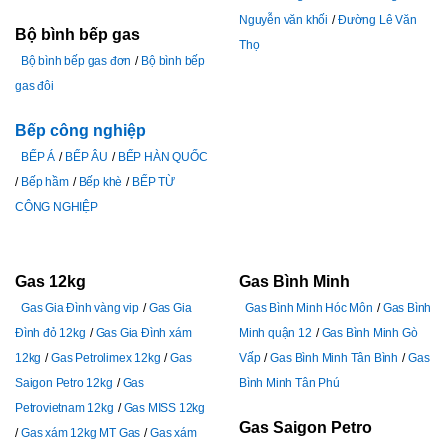
Nguyễn văn khối
Đường Lê Văn
Bộ bình bếp gas
Thọ
Bộ bình bếp gas đơn
Bộ bình bếp
gas đôi
Bếp công nghiệp
BẾP Á
BẾP ÂU
BẾP HÀN QUỐC
Bếp hầm
Bếp khè
BẾP TỪ
CÔNG NGHIỆP
Gas 12kg
Gas Bình Minh
Gas Gia Đình vàng vip
Gas Gia
Gas Bình Minh Hóc Môn
Gas Bình
Đình đỏ 12kg
Gas Gia Đình xám
Minh quận 12
Gas Bình Minh Gò
12kg
Gas Petrolimex 12kg
Gas
Vấp
Gas Bình Minh Tân Bình
Gas
Saigon Petro 12kg
Gas
Bình Minh Tân Phú
Petrovietnam 12kg
Gas MISS 12kg
Gas Saigon Petro
Gas xám 12kg MT Gas
Gas xám