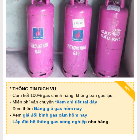
MỚI
* THÔNG TIN DỊCH VỤ
- Cam kết 100% gas chính hãng, không bán gas lậu.
- Miễn phí vận chuyển
*Xem chi tiết tại đây
- Xem thêm
Bảng giá gas hôm nay
- Xem
giá đổi bình gas xám hôm nay
-
Lắp đặt hệ thống gas công nghiệp
nhà hàng.