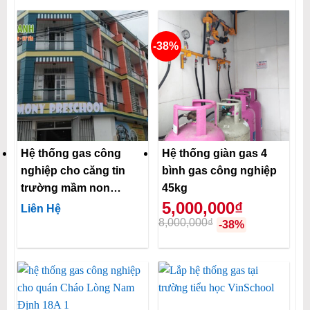
-38%
Hệ thống gas công
Hệ thống giàn gas 4
nghiệp cho căng tin
bình gas công nghiệp
trường mầm non
45kg
5,000,000₫
HARMONY
Liên Hệ
PRESCHOOL
8,000,000₫
-38%