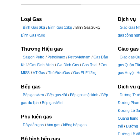
Loại Gas
Dịch vụ
Bình Gas 6kg
Bình Gas 12kg
Bình Gas 20kg
Giao Gas N
Bình Gas 45kg
gas công ngh
Thương Hiệu gas
Giao gas
Saigon Petro
Petrolimex
PetroVietnam
Gas Dầu
Giao gas Q
Khí
Gas Bình Minh
Gia Đình Gas
Gas Total
Gas
gas Quận Tâ
MISS
VT Gas
Thủ Đức Gas
Gas ELF 12kg
gas Huyện H
Bếp gas
Dịch vụ 
Bếp gas đơn
Bếp gas đôi
Bếp gas mặt kính
Bếp
Đường Trườ
gas du lịch
Bếp gas Mini
Đường Phan 
Đường Lê đứ
Phụ kiện gas
Quang trung
Dây dẫn gas
Van gas
kiềng bếp gas
thủ
Đường 
Đường Lê Vă
Bộ bình bếp gas