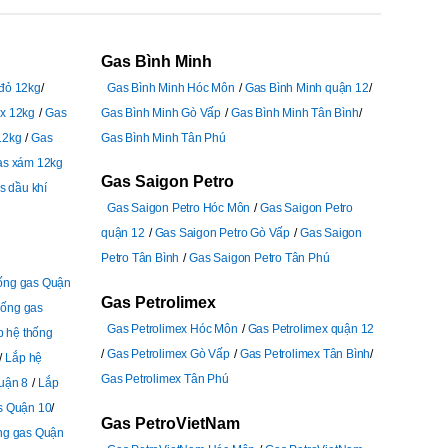
Gas Bình Minh
 đỏ 12kg
Gas Bình Minh Hóc Môn
Gas Bình Minh quận 12
ex 12kg
Gas
Gas Bình Minh Gò Vấp
Gas Bình Minh Tân Bình
12kg
Gas
Gas Bình Minh Tân Phú
as xám 12kg
Gas Saigon Petro
s dầu khí
Gas Saigon Petro Hóc Môn
Gas Saigon Petro
quận 12
Gas Saigon Petro Gò Vấp
Gas Saigon
Petro Tân Bình
Gas Saigon Petro Tân Phú
hống gas Quận
Gas Petrolimex
hống gas
Gas Petrolimex Hóc Môn
Gas Petrolimex quận 12
p hệ thống
Gas Petrolimex Gò Vấp
Gas Petrolimex Tân Bình
Lắp hệ
Gas Petrolimex Tân Phú
uận 8
Lắp
s Quận 10
Gas PetroVietNam
ng gas Quận