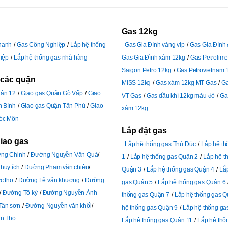
Gas 12kg
hanh
Gas Công Nghiệp
Lắp hệ thống
Gas Gia Đình vàng vip
Gas Gia Đình
iệp
Lắp hệ thống gas nhà hàng
Gas Gia Đình xám 12kg
Gas Petrolim
Saigon Petro 12kg
Gas Petrovietnam 
 các quận
MISS 12kg
Gas xám 12kg MT Gas
G
uận 12
Giao gas Quận Gò Vấp
Giao
VT Gas
Gas dầu khí 12kg màu đỏ
Ga
n Bình
Giao gas Quận Tân Phú
Giao
xám 12kg
óc Môn
Lắp đặt gas
giao gas
Lắp hệ thống gas Thủ Đức
Lắp hệ t
ng Chinh
Đường Nguyễn Văn Quá
1
Lắp hệ thống gas Quận 2
Lắp hệ t
huy ích
Đường Pham văn chiêu
Quận 3
Lắp hệ thống gas Quận 4
Lắ
c thọ
Đường Lê văn khương
Đường
gas Quận 5
Lắp hệ thống gas Quận 6
Đường Tô ký
Đường Nguyễn Ảnh
thống gas Quận 7
Lắp hệ thống gas Q
Tân sơn
Đường Nguyễn văn khối
hệ thống gas Quận 9
Lắp hệ thống ga
n Thọ
Lắp hệ thống gas Quận 11
Lắp hệ thố