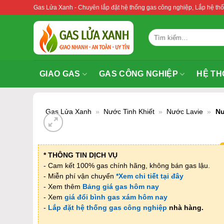
Bỏ
Gas Lửa Xanh - Chuyên lắp đặt hệ thống gas công nghiệp, Lắp hệ 
qua
nội
Tìm
dung
kiếm:
GIAO GAS
GAS CÔNG NGHIỆP
HỆ TH
Gas Lửa Xanh
»
Nước Tinh Khiết
»
Nước Lavie
»
Nư
* THÔNG TIN DỊCH VỤ
- Cam kết 100% gas chính hãng, không bán gas lậu.
- Miễn phí vận chuyển
*Xem chi tiết tại đây
- Xem thêm
Bảng giá gas hôm nay
- Xem
giá đổi bình gas xám hôm nay
-
Lắp đặt hệ thống gas công nghiệp
nhà hàng.