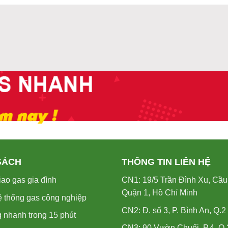
SÁCH
THÔNG TIN LIÊN HỆ
ao gas gia đình
CN1: 19/5 Trần Đình Xu, Cầu
Quận 1, Hồ Chí Minh
ệ thống gas công nghiệp
CN2: Đ. số 3, P. Bình An, Q.2
 nhanh trong 15 phút
CN3: 90 Vườn Chuối, P.4, Q.