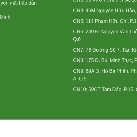
uyến mãi hấp dẫn
CN4: 46M Nguyễn Hữu Hào, P
 Minh
CN5: 114 Phạm Hữu Chí, P.1
CN6: 249 Đ. Nguyễn Văn Luô
Q.6
CN7: 76 Đường Số 7, Tân Ki
CN8: 175 Đ. Bùi Minh Trực, P
CN9: 69A Đ. Hồ Bá Phấn, P
A, Q.9
CN10: 59CT Tam Đảo, P.15, 