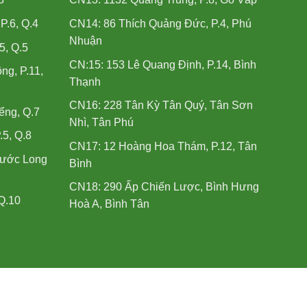
.6, Q.4
CN14: 86 Thích Quảng Đức, P.4, Phú
Nhuận
5, Q.5
CN:15: 153 Lê Quang Định, P.14, Bình
ng, P.11,
Thạnh
CN16: 228 Tân Kỳ Tân Quý, Tân Sơn
ểng, Q.7
Nhì, Tân Phú
.5, Q.8
CN17: 12 Hoàng Hoa Thám, P.12, Tân
hước Long
Bình
CN18: 290 Ấp Chiến Lược, Bình Hưng
Q.10
Hoà A, Bình Tân