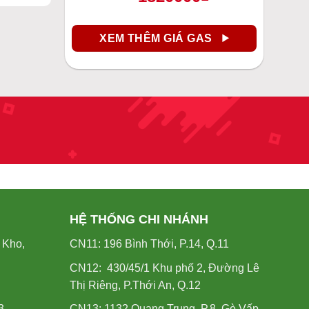
XEM THÊM GIÁ GAS
HỆ THỐNG CHI NHÁNH
 Kho,
CN11: 196 Bình Thới, P.14, Q.11
CN12: 430/45/1 Khu phố 2, Đường Lê
Thị Riêng, P.Thới An, Q.12
3
CN13: 1132 Quang Trung, P.8, Gò Vấp