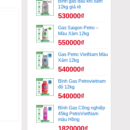
Bình gas dầu khí xám
12kg giá rẻ
530000₫
Gas Saigon Petro –
Màu Xám 12kg
550000₫
Gas Petro VietNam Màu
Xám 12kg
540000₫
Bình Gas Petrovietnam
đỏ 12kg
540000₫
Bình Gas Công nghiệp
45kg PetroVietNam
màu Hồng
1820000₫