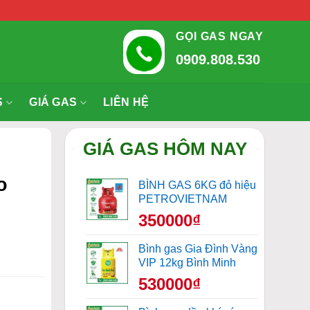
GỌI GAS NGAY
0909.808.530
S
GIÁ GAS
LIÊN HỆ
GIÁ GAS HÔM NAY
o
BÌNH GAS 6KG đỏ hiệu
PETROVIETNAM
350000₫
Bình gas Gia Đình Vàng
VIP 12kg Bình Minh
530000₫