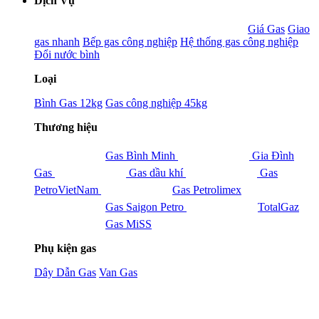
Dịch Vụ
Giá Gas
Giao
gas nhanh
Bếp gas công nghiệp
Hệ thống gas công nghiệp
Đổi nước bình
Loại
Bình Gas 12kg
Gas công nghiệp 45kg
Thương hiệu
Gas Bình Minh
Gia Đình
Gas
Gas dầu khí
Gas
PetroVietNam
Gas Petrolimex
Gas Saigon Petro
TotalGaz
Gas MiSS
Phụ kiện gas
Dây Dẫn Gas
Van Gas