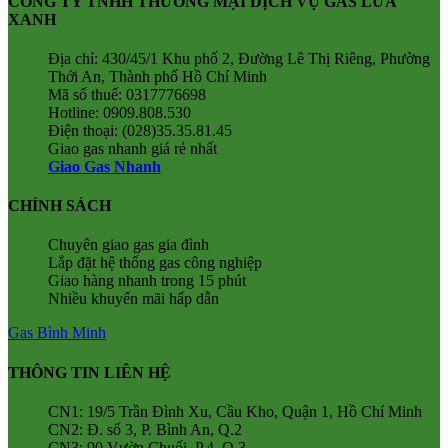
CÔNG TY TNHH THƯƠNG MẠI DỊCH VỤ GAS LỬA
XANH
Địa chỉ: 430/45/1 Khu phố 2, Đường Lê Thị Riêng, Phường
Thới An, Thành phố Hồ Chí Minh
Mã số thuế: 0317776698
Hotline: 0909.808.530
Điện thoại: (028)35.35.81.45
Giao gas nhanh giá rẻ nhất
Giao Gas Nhanh
CHÍNH SÁCH
Chuyên giao gas gia đình
Lắp đặt hệ thống gas công nghiệp
Giao hàng nhanh trong 15 phút
Nhiều khuyến mãi hấp dẫn
Gas Bình Minh
THÔNG TIN LIÊN HỆ
CN1: 19/5 Trần Đình Xu, Cầu Kho, Quận 1, Hồ Chí Minh
CN2: Đ. số 3, P. Bình An, Q.2
CN3: 90 Vườn Chuối, P.4, Q.3