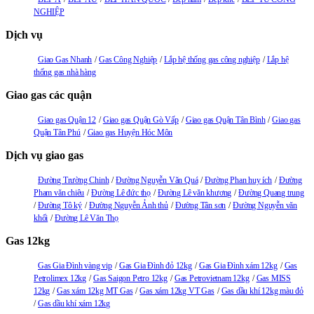
NGHIỆP
Dịch vụ
Giao Gas Nhanh
Gas Công Nghiệp
Lắp hệ thống gas công nghiệp
Lắp hệ
thống gas nhà hàng
Giao gas các quận
Giao gas Quận 12
Giao gas Quận Gò Vấp
Giao gas Quận Tân Bình
Giao gas
Quận Tân Phú
Giao gas Huyện Hóc Môn
Dịch vụ giao gas
Đường Trường Chinh
Đường Nguyễn Văn Quá
Đường Phan huy ích
Đường
Pham văn chiêu
Đường Lê đức thọ
Đường Lê văn khương
Đường Quang trung
Đường Tô ký
Đường Nguyễn Ảnh thủ
Đường Tân sơn
Đường Nguyễn văn
khối
Đường Lê Văn Thọ
Gas 12kg
Gas Gia Đình vàng vip
Gas Gia Đình đỏ 12kg
Gas Gia Đình xám 12kg
Gas
Petrolimex 12kg
Gas Saigon Petro 12kg
Gas Petrovietnam 12kg
Gas MISS
12kg
Gas xám 12kg MT Gas
Gas xám 12kg VT Gas
Gas dầu khí 12kg màu đỏ
Gas dầu khí xám 12kg