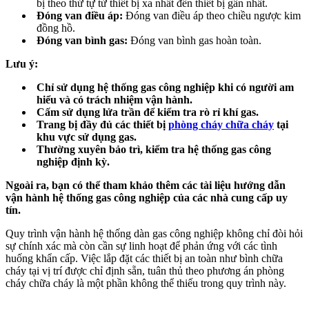
bị theo thứ tự từ thiết bị xa nhất đến thiết bị gần nhất.
Đóng van điều áp:
Đóng van điều áp theo chiều ngược kim
đồng hồ.
Đóng van bình gas:
Đóng van bình gas hoàn toàn.
Lưu ý:
Chỉ sử dụng hệ thống gas công nghiệp khi có người am
hiểu và có trách nhiệm vận hành.
Cấm sử dụng lửa trần để kiểm tra rò rỉ khí gas.
Trang bị đầy đủ các thiết bị
phòng cháy chữa cháy
tại
khu vực sử dụng gas.
Thường xuyên bảo trì, kiểm tra hệ thống gas công
nghiệp định kỳ.
Ngoài ra, bạn có thể tham khảo thêm các tài liệu hướng dẫn
vận hành hệ thống gas công nghiệp của các nhà cung cấp uy
tín.
Quy trình vận hành hệ thống dàn gas công nghiệp không chỉ đòi hỏi
sự chính xác mà còn cần sự linh hoạt để phản ứng với các tình
huống khẩn cấp. Việc lắp đặt các thiết bị an toàn như bình chữa
cháy tại vị trí được chỉ định sẵn, tuân thủ theo phương án phòng
cháy chữa cháy là một phần không thể thiếu trong quy trình này.