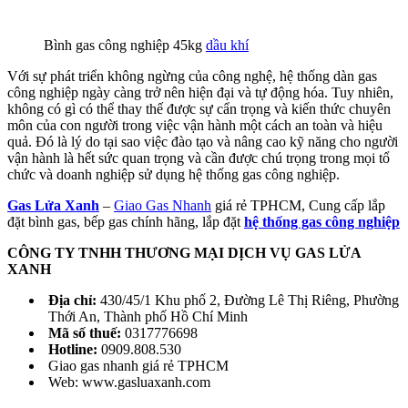
Bình gas công nghiệp 45kg
dầu khí
Với sự phát triển không ngừng của công nghệ, hệ thống dàn gas
công nghiệp ngày càng trở nên hiện đại và tự động hóa. Tuy nhiên,
không có gì có thể thay thế được sự cẩn trọng và kiến thức chuyên
môn của con người trong việc vận hành một cách an toàn và hiệu
quả. Đó là lý do tại sao việc đào tạo và nâng cao kỹ năng cho người
vận hành là hết sức quan trọng và cần được chú trọng trong mọi tổ
chức và doanh nghiệp sử dụng hệ thống gas công nghiệp.
Gas Lửa Xanh
–
Giao Gas Nhanh
giá rẻ TPHCM, Cung cấp lắp
đặt bình gas, bếp gas chính hãng, lắp đặt
hệ thống gas công nghiệp
CÔNG TY TNHH THƯƠNG MẠI DỊCH VỤ GAS LỬA
XANH
Địa chỉ:
430/45/1 Khu phố 2, Đường Lê Thị Riêng, Phường
Thới An, Thành phố Hồ Chí Minh
Mã số thuế:
0317776698
Hotline:
0909.808.530
Giao gas nhanh giá rẻ TPHCM
Web: www.gasluaxanh.com