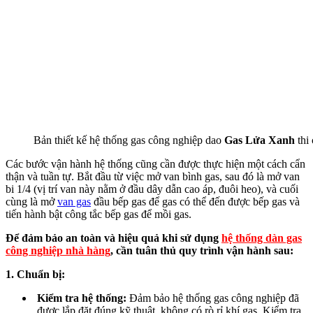
Bản thiết kế hệ thống gas công nghiệp dao
Gas Lửa Xanh
thi
Các bước vận hành hệ thống cũng cần được thực hiện một cách cẩn
thận và tuần tự. Bắt đầu từ việc mở van bình gas, sau đó là mở van
bi 1/4 (vị trí van này nằm ở đầu dây dẫn cao áp, đuôi heo), và cuối
cùng là mở
van gas
đầu bếp gas để gas có thể đến được bếp gas và
tiến hành bật công tắc bếp gas để mồi gas.
Để đảm bảo an toàn và hiệu quả khi sử dụng
hệ thống dàn gas
công nghiệp nhà hàng
, cần tuân thủ quy trình vận hành sau:
1. Chuẩn bị:
Kiểm tra hệ thống:
Đảm bảo hệ thống gas công nghiệp đã
được lắp đặt đúng kỹ thuật, không có rò rỉ khí gas. Kiểm tra