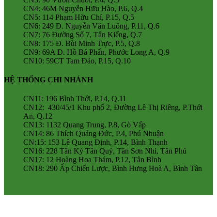
CN4: 46M Nguyễn Hữu Hào, P.6, Q.4
CN5: 114 Phạm Hữu Chí, P.15, Q.5
CN6: 249 Đ. Nguyễn Văn Luông, P.11, Q.6
CN7: 76 Đường Số 7, Tân Kiểng, Q.7
CN8: 175 Đ. Bùi Minh Trực, P.5, Q.8
CN9: 69A Đ. Hồ Bá Phấn, Phước Long A, Q.9
CN10: 59CT Tam Đảo, P.15, Q.10
HỆ THỐNG CHI NHÁNH
CN11: 196 Bình Thới, P.14, Q.11
CN12: 430/45/1 Khu phố 2, Đường Lê Thị Riêng, P.Thới
An, Q.12
CN13: 1132 Quang Trung, P.8, Gò Vấp
CN14: 86 Thích Quảng Đức, P.4, Phú Nhuận
CN:15: 153 Lê Quang Định, P.14, Bình Thạnh
CN16: 228 Tân Kỳ Tân Quý, Tân Sơn Nhì, Tân Phú
CN17: 12 Hoàng Hoa Thám, P.12, Tân Bình
CN18: 290 Ấp Chiến Lược, Bình Hưng Hoà A, Bình Tân