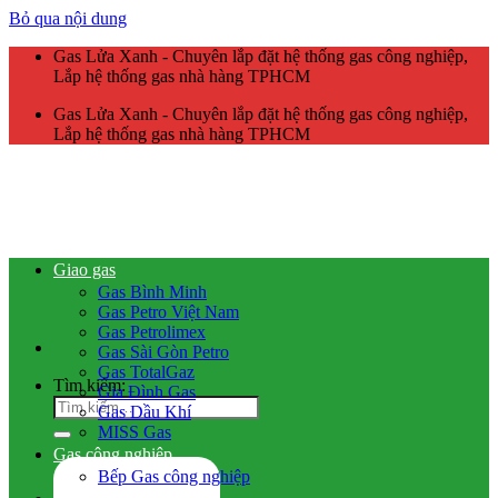
Bỏ qua nội dung
Gas Lửa Xanh - Chuyên lắp đặt hệ thống gas công nghiệp,
Lắp hệ thống gas nhà hàng TPHCM
Gas Lửa Xanh - Chuyên lắp đặt hệ thống gas công nghiệp,
Lắp hệ thống gas nhà hàng TPHCM
Giao gas
Gas Bình Minh
Gas Petro Việt Nam
Gas Petrolimex
Gas Sài Gòn Petro
Gas TotalGaz
Tìm kiếm:
Gia Đình Gas
Gas Dầu Khí
MISS Gas
Gas công nghiệp
Bếp Gas công nghiệp