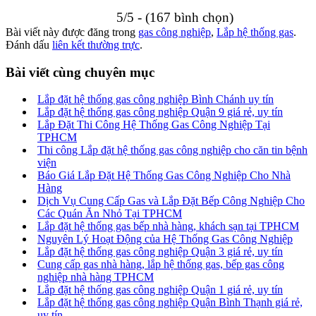
5/5 - (167 bình chọn)
Bài viết này được đăng trong
gas công nghiệp
,
Lắp hệ thống gas
.
Đánh dấu
liên kết thường trực
.
Bài viết cùng chuyên mục
Lắp đặt hệ thống gas công nghiệp Bình Chánh uy tín
Lắp đặt hệ thống gas công nghiệp Quận 9 giá rẻ, uy tín
Lắp Đặt Thi Công Hệ Thống Gas Công Nghiệp Tại
TPHCM
Thi công Lắp đặt hệ thống gas công nghiệp cho căn tin bệnh
viện
Báo Giá Lắp Đặt Hệ Thống Gas Công Nghiệp Cho Nhà
Hàng
Dịch Vụ Cung Cấp Gas và Lắp Đặt Bếp Công Nghiệp Cho
Các Quán Ăn Nhỏ Tại TPHCM
Lắp đặt hệ thống gas bếp nhà hàng, khách sạn tại TPHCM
Nguyên Lý Hoạt Động của Hệ Thống Gas Công Nghiệp
Lắp đặt hệ thống gas công nghiệp Quận 3 giá rẻ, uy tín
Cung cấp gas nhà hàng, lắp hệ thống gas, bếp gas công
nghiệp nhà hàng TPHCM
Lắp đặt hệ thống gas công nghiệp Quận 1 giá rẻ, uy tín
Lắp đặt hệ thống gas công nghiệp Quận Bình Thạnh giá rẻ,
uy tín