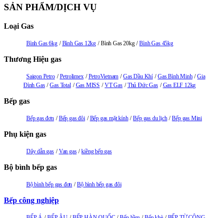
SẢN PHẨM/DỊCH VỤ
Loại Gas
Bình Gas 6kg
Bình Gas 12kg
Bình Gas 20kg
Bình Gas 45kg
Thương Hiệu gas
Saigon Petro
Petrolimex
PetroVietnam
Gas Dầu Khí
Gas Bình Minh
Gia
Đình Gas
Gas Total
Gas MISS
VT Gas
Thủ Đức Gas
Gas ELF 12kg
Bếp gas
Bếp gas đơn
Bếp gas đôi
Bếp gas mặt kính
Bếp gas du lịch
Bếp gas Mini
Phụ kiện gas
Dây dẫn gas
Van gas
kiềng bếp gas
Bộ bình bếp gas
Bộ bình bếp gas đơn
Bộ bình bếp gas đôi
Bếp công nghiệp
BẾP Á
BẾP ÂU
BẾP HÀN QUỐC
Bếp hầm
Bếp khè
BẾP TỪ CÔNG