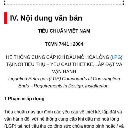
IV. Nội dung văn bản
TIÊU CHUẨN VIỆT NAM
TCVN 7441 : 2004
HỆ THỐNG CUNG CẤP KHÍ DẦU MỎ HÓA LỎNG (
LPG
)
TẠI NƠI TIÊU THỤ – YÊU CẦU THIẾT KẾ, LẮP ĐẶT VÀ
VẬN HÀNH
Liquefied Petro gas (LGP) Compounds at Consumption
Ends – Requirements in Design, Installanton.
1 Phạm vi áp dụng
Tiêu chuẩn này qui đinh các yêu cầu về thiết kế, lắp đặt và
vận hành đối với hệ thống cung cấp khí dầu mỏ hoá lỏng
(LGP) tại nơi tiêu thụ có tổng sức chứa trong bình hoặc / và