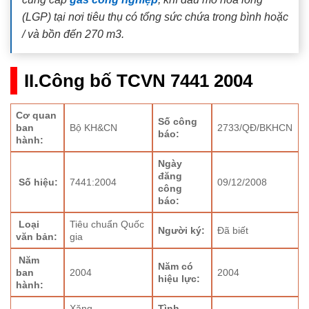
(LGP) tại nơi tiêu thụ có tổng sức chứa trong bình hoặc
/ và bồn đến 270 m3.
II.Công bố TCVN 7441 2004
Cơ quan
Số công
ban
Bộ KH&CN
2733/QĐ/BKHCN
báo:
hành:
Ngày
đăng
Số hiệu:
7441:2004
09/12/2008
công
báo:
Loại
Tiêu chuẩn Quốc
Người ký:
Đã biết
văn bản:
gia
Năm
Năm có
ban
2004
2004
hiệu lực:
hành:
Xăng
Tình