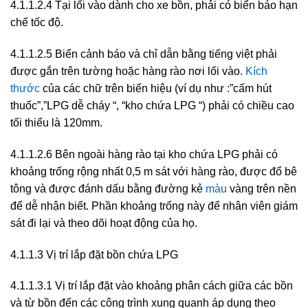
4.1.1.2.4 Tại lối vào dành cho xe bồn, phải có biển báo hạn
chế tốc độ.
4.1.1.2.5 Biển cảnh báo và chỉ dẫn bằng tiếng việt phải
được gắn trên tường hoặc hàng rào nơi lối vào.
Kích
thước
của các chữ trên biển hiệu (ví dụ như :”cấm hút
thuốc”,”LPG dễ cháy “, “kho chứa LPG “) phải có chiều cao
tối thiểu là 120mm.
4.1.1.2.6 Bên ngoài hàng rào tại kho chứa LPG phải có
khoảng trống rộng nhất 0,5 m sát với hàng rào, được đổ bê
tông và được đánh dấu bằng đường kẻ
màu
vàng trên nền
để dễ nhận biết. Phần khoảng trống này để nhân viên giám
sát đi lại và theo dõi hoạt động của họ.
4.1.1.3 Vị trí lắp đặt bồn chứa LPG
4.1.1.3.1 Vị trí lắp đặt vào khoảng phân cách giữa các bồn
và từ bồn đến các công trình xung quanh áp dụng theo