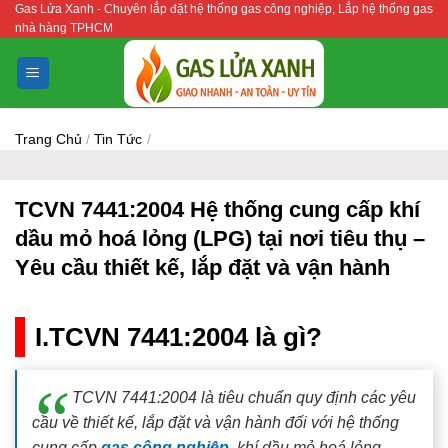
Gas Lửa Xanh - Chuyên lắp đặt hệ thống gas công nghiệp, Lắp hệ thống gas
Bỏ
nhà hàng TPHCM
qua
nội
dung
Trang Chủ
/
Tin Tức
/
TCVN 7441:2004 Hệ thống cung cấp khí
dầu mỏ hoá lỏng (LPG) tại nơi tiêu thụ –
Yêu cầu thiết kế, lắp đặt và vận hành
I.TCVN 7441:2004 là gì?
TCVN 7441:2004 là tiêu chuẩn quy định các yêu
cầu về thiết kế, lắp đặt và vận hành đối với hệ thống
cung cấp
gas công nghiệp
, khí dầu mỏ hoá lỏng