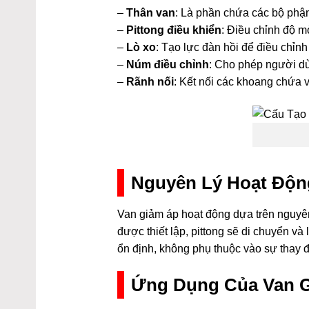
–
Thân van
: Là phần chứa các bộ phận
–
Pittong điều khiển
: Điều chỉnh độ m
–
Lò xo
: Tạo lực đàn hồi để điều chỉnh 
–
Núm điều chỉnh
: Cho phép người dù
–
Rãnh nối
: Kết nối các khoang chứa 
Nguyên Lý Hoạt Độn
Van giảm áp hoạt động dựa trên nguyên 
được thiết lập, pittong sẽ di chuyển và
ổn định, không phụ thuộc vào sự thay đ
Ứng Dụng Của Van 