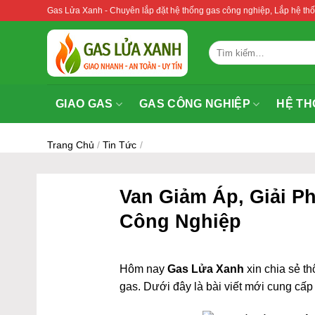
Bỏ
Gas Lửa Xanh - Chuyên lắp đặt hệ thống gas công nghiệp, Lắp hệ 
qua
nội
Tìm
dung
kiếm:
GIAO GAS
GAS CÔNG NGHIỆP
HỆ TH
Trang Chủ
/
Tin Tức
/
Van Giảm Áp, Giải P
Công Nghiệp
Hôm nay
Gas Lửa Xanh
xin chia sẻ thô
gas. Dưới đây là bài viết mới cung cấp 