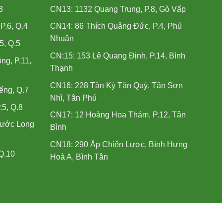
3
CN13: 1132 Quang Trung, P.8, Gò Vấp
.6, Q.4
CN14: 86 Thích Quảng Đức, P.4, Phú
Nhuận
5, Q.5
CN:15: 153 Lê Quang Định, P.14, Bình
ng, P.11,
Thạnh
CN16: 228 Tân Kỳ Tân Quý, Tân Sơn
ểng, Q.7
Nhì, Tân Phú
.5, Q.8
CN17: 12 Hoàng Hoa Thám, P.12, Tân
hước Long
Bình
CN18: 290 Ấp Chiến Lược, Bình Hưng
Q.10
Hoà A, Bình Tân