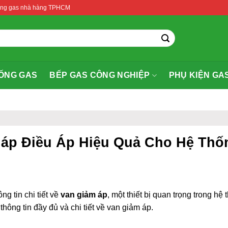
thống gas nhà hàng TPHCM
ỐNG GAS
BẾP GAS CÔNG NGHIỆP
PHỤ KIỆN GA
háp Điều Áp Hiệu Quả Cho Hệ Th
ng tin chi tiết về
van giảm áp
, một thiết bị quan trọng trong h
thông tin đầy đủ và chi tiết về van giảm áp.