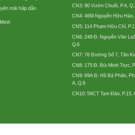
CN3: 90 Vườn Chuối, P.4, Q.
uyến mãi hấp dẫn
CN4: 46M Nguyễn Hữu Hào, P
 Minh
CN5: 114 Phạm Hữu Chí, P.1
CN6: 249 Đ. Nguyễn Văn Luô
Q.6
CN7: 76 Đường Số 7, Tân Ki
CN8: 175 Đ. Bùi Minh Trực, P
CN9: 69A Đ. Hồ Bá Phấn, P
A, Q.9
CN10: 59CT Tam Đảo, P.15, 