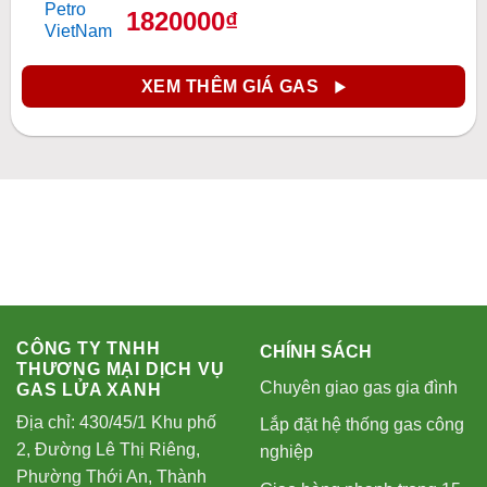
1820000₫
XEM THÊM GIÁ GAS
CÔNG TY TNHH
CHÍNH SÁCH
THƯƠNG MẠI DỊCH VỤ
Chuyên giao gas gia đình
GAS LỬA XANH
Địa chỉ: 430/45/1 Khu phố
Lắp đặt hệ thống gas công
2, Đường Lê Thị Riêng,
nghiệp
Phường Thới An, Thành