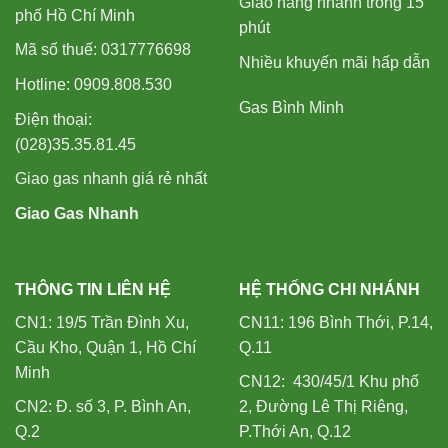
Giao hàng nhanh trong 15
phố Hồ Chí Minh
phút
Mã số thuế: 0317776698
Nhiều khuyến mãi hấp dẫn
Hotline: 0909.808.530
Gas Bình Minh
Điện thoại:
(028)35.35.81.45
Giao gas nhanh giá rẻ nhất
Giao Gas Nhanh
THÔNG TIN LIÊN HỆ
HỆ THỐNG CHI NHÁNH
CN1: 19/5 Trần Đình Xu,
CN11: 196 Bình Thới, P.14,
Cầu Kho, Quận 1, Hồ Chí
Q.11
Minh
CN12: 430/45/1 Khu phố
CN2: Đ. số 3, P. Bình An,
2, Đường Lê Thị Riêng,
Q.2
P.Thới An, Q.12