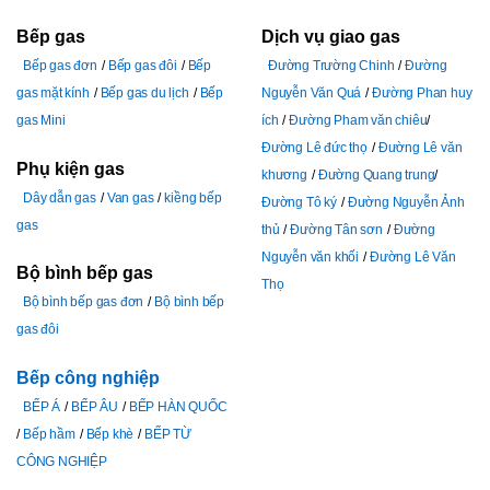
Bếp gas
Dịch vụ giao gas
Bếp gas đơn
Bếp gas đôi
Bếp
Đường Trường Chinh
Đường
gas mặt kính
Bếp gas du lịch
Bếp
Nguyễn Văn Quá
Đường Phan huy
gas Mini
ích
Đường Pham văn chiêu
Đường Lê đức thọ
Đường Lê văn
Phụ kiện gas
khương
Đường Quang trung
Dây dẫn gas
Van gas
kiềng bếp
Đường Tô ký
Đường Nguyễn Ảnh
gas
thủ
Đường Tân sơn
Đường
Nguyễn văn khối
Đường Lê Văn
Bộ bình bếp gas
Thọ
Bộ bình bếp gas đơn
Bộ bình bếp
gas đôi
Bếp công nghiệp
BẾP Á
BẾP ÂU
BẾP HÀN QUỐC
Bếp hầm
Bếp khè
BẾP TỪ
CÔNG NGHIỆP