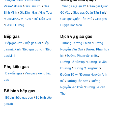
PetroVietnam
Gas Dầu Khí
Gas
Giao gas Quận 12
Giao gas Quận
Bình Minh
Gia Đình Gas
Gas Total
Gò Vấp
Giao gas Quận Tân Bình
Gas MISS
VT Gas
Thủ Đức Gas
Giao gas Quận Tân Phú
Giao gas
Gas ELF 12kg
Huyện Hóc Môn
Bếp gas
Dịch vụ giao gas
Bếp gas đơn
Bếp gas đôi
Bếp
Đường Trường Chinh
Đường
gas mặt kính
Bếp gas du lịch
Bếp
Nguyễn Văn Quá
Đường Phan huy
gas Mini
ích
Đường Pham văn chiêu
Đường Lê đức thọ
Đường Lê văn
Phụ kiện gas
khương
Đường Quang trung
Dây dẫn gas
Van gas
kiềng bếp
Đường Tô ký
Đường Nguyễn Ảnh
gas
thủ
Đường Tân sơn
Đường
Nguyễn văn khối
Đường Lê Văn
Bộ bình bếp gas
Thọ
Bộ bình bếp gas đơn
Bộ bình bếp
gas đôi