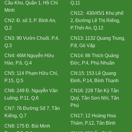
Cầu Kho, Quận 1, Hồ Chí
Q.11
Minh
CN12: 430/45/1 Khu phố
CN2: Đ. số 3, P. Bình An,
2, Đường Lê Thị Riêng,
Q.2
P.Thới An, Q.12
CN3: 90 Vườn Chuối, P.4,
CN13: 1132 Quang Trung,
Q.3
P.8, Gò Vấp
CN4: 46M Nguyễn Hữu
CN14: 86 Thích Quảng
Hào, P.6, Q.4
Đức, P.4, Phú Nhuận
CN5: 114 Phạm Hữu Chí,
CN:15: 153 Lê Quang
P.15, Q.5
Định, P.14, Bình Thạnh
CN6: 249 Đ. Nguyễn Văn
CN16: 228 Tân Kỳ Tân
Luông, P.11, Q.6
Quý, Tân Sơn Nhì, Tân
Phú
CN7: 76 Đường Số 7, Tân
Kiểng, Q.7
CN17: 12 Hoàng Hoa
Thám, P.12, Tân Bình
CN8: 175 Đ. Bùi Minh