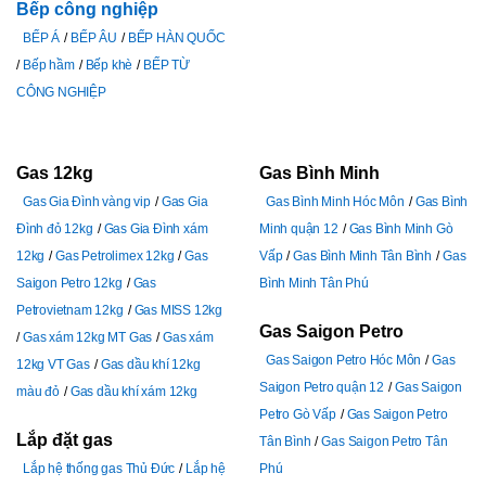
Bếp công nghiệp
BẾP Á
BẾP ÂU
BẾP HÀN QUỐC
Bếp hầm
Bếp khè
BẾP TỪ
CÔNG NGHIỆP
Gas 12kg
Gas Bình Minh
Gas Gia Đình vàng vip
Gas Gia
Gas Bình Minh Hóc Môn
Gas Bình
Đình đỏ 12kg
Gas Gia Đình xám
Minh quận 12
Gas Bình Minh Gò
12kg
Gas Petrolimex 12kg
Gas
Vấp
Gas Bình Minh Tân Bình
Gas
Saigon Petro 12kg
Gas
Bình Minh Tân Phú
Petrovietnam 12kg
Gas MISS 12kg
Gas Saigon Petro
Gas xám 12kg MT Gas
Gas xám
Gas Saigon Petro Hóc Môn
Gas
12kg VT Gas
Gas dầu khí 12kg
Saigon Petro quận 12
Gas Saigon
màu đỏ
Gas dầu khí xám 12kg
Petro Gò Vấp
Gas Saigon Petro
Lắp đặt gas
Tân Bình
Gas Saigon Petro Tân
Lắp hệ thống gas Thủ Đức
Lắp hệ
Phú