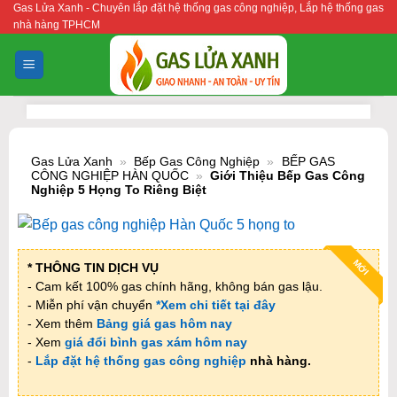
Gas Lửa Xanh - Chuyên lắp đặt hệ thống gas công nghiệp, Lắp hệ thống gas
Bỏ
nhà hàng TPHCM
qua
nội
dung
Gas Lửa Xanh
»
Bếp Gas Công Nghiệp
»
BẾP GAS
CÔNG NGHIỆP HÀN QUỐC
»
Giới Thiệu Bếp Gas Công
Nghiệp 5 Họng To Riêng Biệt
MỚI
* THÔNG TIN DỊCH VỤ
- Cam kết 100% gas chính hãng, không bán gas lậu.
- Miễn phí vận chuyển
*Xem chi tiết tại đây
- Xem thêm
Bảng giá gas hôm nay
- Xem
giá đổi bình gas xám hôm nay
-
Lắp đặt hệ thống gas công nghiệp
nhà hàng.