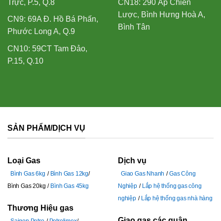
Trực, P.5, Q.8
CN18: 290 Ấp Chiến
Lược, Bình Hưng Hoà A,
CN9: 69A Đ. Hồ Bá Phấn,
Bình Tân
Phước Long A, Q.9
CN10: 59CT Tam Đảo,
P.15, Q.10
SẢN PHẨM/DỊCH VỤ
Loại Gas
Dịch vụ
Bình Gas 6kg
Bình Gas 12kg
Giao Gas Nhanh
Gas Công
Bình Gas 20kg
Bình Gas 45kg
Nghiệp
Lắp hệ thống gas công
nghiệp
Lắp hệ thống gas nhà hàng
Thương Hiệu gas
Giao gas các quận
Saigon Petro
Petrolimex