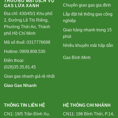
THƯƠNG MẠI DỊCH VỤ
Chuyên giao gas gia đình
GAS LỬA XANH
Địa chỉ: 430/45/1 Khu phố
Lắp đặt hệ thống gas công
2, Đường Lê Thị Riêng,
nghiệp
Phường Thới An, Thành
Giao hàng nhanh trong 15
phố Hồ Chí Minh
phút
Mã số thuế: 0317776698
Nhiều khuyến mãi hấp dẫn
Hotline: 0909.808.530
Gas Bình Minh
Điện thoại:
(028)35.35.81.45
Giao gas nhanh giá rẻ nhất
Giao Gas Nhanh
THÔNG TIN LIÊN HỆ
HỆ THỐNG CHI NHÁNH
CN1: 19/5 Trần Đình Xu,
CN11: 196 Bình Thới, P.14,