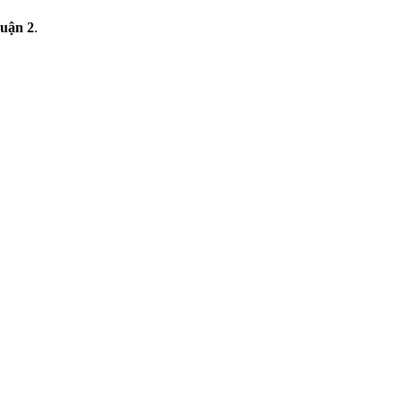
uận 2
.