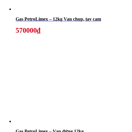
Gas PetroLimex – 12kg Van chụp, tay cam
570000₫
Gas PetroLimex – Van đứng 12kg