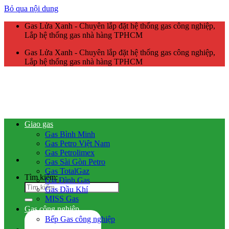
Bỏ qua nội dung
Gas Lửa Xanh - Chuyên lắp đặt hệ thống gas công nghiệp,
Lắp hệ thống gas nhà hàng TPHCM
Gas Lửa Xanh - Chuyên lắp đặt hệ thống gas công nghiệp,
Lắp hệ thống gas nhà hàng TPHCM
Giao gas
Gas Bình Minh
Gas Petro Việt Nam
Gas Petrolimex
Gas Sài Gòn Petro
Gas TotalGaz
Tìm kiếm:
Gia Đình Gas
Gas Dầu Khí
MISS Gas
Gas công nghiệp
Bếp Gas công nghiệp