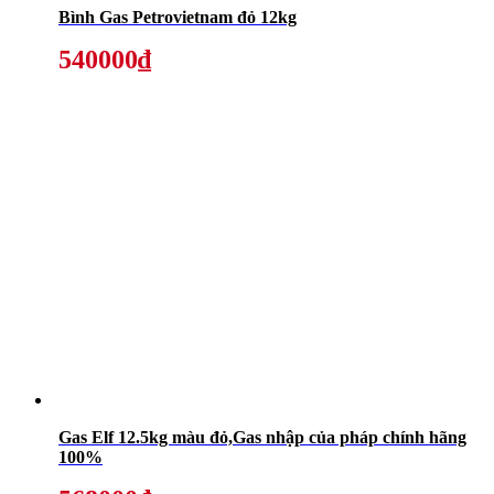
Bình Gas Petrovietnam đỏ 12kg
540000₫
Gas Elf 12.5kg màu đỏ,Gas nhập của pháp chính hãng
100%