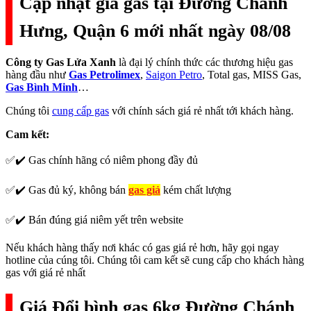
Cập nhật giá gas tại Đường Chánh
Hưng, Quận 6 mới nhất ngày 08/08
Công ty Gas Lửa Xanh
là đại lý chính thức các thương hiệu gas
hàng đầu như
Gas Petrolimex
,
Saigon Petro
, Total gas, MISS Gas,
Gas Bình Minh
…
Chúng tôi
cung cấp gas
với chính sách giá rẻ nhất tới khách hàng.
Cam kết:
✅✔️ Gas chính hãng có niêm phong đầy đủ
✅✔️ Gas đủ ký, không bán
gas giả
kém chất lượng
✅✔️ Bán đúng giá niêm yết trên website
Nếu khách hàng thấy nơi khác có gas giá rẻ hơn, hãy gọi ngay
hotline của cúng tôi. Chúng tôi cam kết sẽ cung cấp cho khách hàng
gas với giá rẻ nhất
Giá Đổi bình gas 6kg Đường Chánh