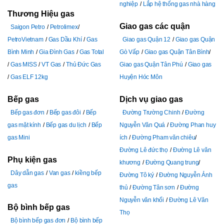
nghiệp
Lắp hệ thống gas nhà hàng
Thương Hiệu gas
Giao gas các quận
Saigon Petro
Petrolimex
PetroVietnam
Gas Dầu Khí
Gas
Giao gas Quận 12
Giao gas Quận
Bình Minh
Gia Đình Gas
Gas Total
Gò Vấp
Giao gas Quận Tân Bình
Gas MISS
VT Gas
Thủ Đức Gas
Giao gas Quận Tân Phú
Giao gas
Gas ELF 12kg
Huyện Hóc Môn
Bếp gas
Dịch vụ giao gas
Bếp gas đơn
Bếp gas đôi
Bếp
Đường Trường Chinh
Đường
gas mặt kính
Bếp gas du lịch
Bếp
Nguyễn Văn Quá
Đường Phan huy
gas Mini
ích
Đường Pham văn chiêu
Đường Lê đức thọ
Đường Lê văn
Phụ kiện gas
khương
Đường Quang trung
Dây dẫn gas
Van gas
kiềng bếp
Đường Tô ký
Đường Nguyễn Ảnh
gas
thủ
Đường Tân sơn
Đường
Nguyễn văn khối
Đường Lê Văn
Bộ bình bếp gas
Thọ
Bộ bình bếp gas đơn
Bộ bình bếp