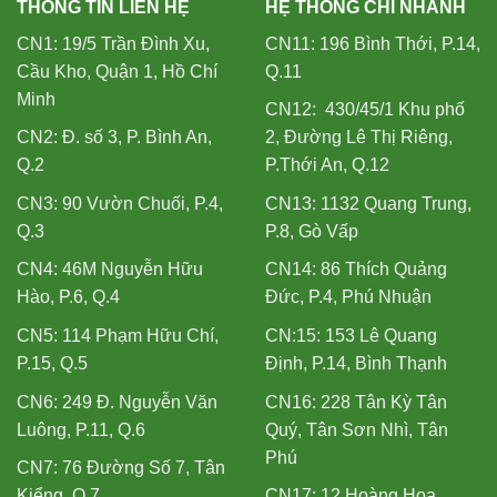
THÔNG TIN LIÊN HỆ
HỆ THỐNG CHI NHÁNH
CN1: 19/5 Trần Đình Xu,
CN11: 196 Bình Thới, P.14,
Cầu Kho, Quận 1, Hồ Chí
Q.11
Minh
CN12: 430/45/1 Khu phố
CN2: Đ. số 3, P. Bình An,
2, Đường Lê Thị Riêng,
Q.2
P.Thới An, Q.12
CN3: 90 Vườn Chuối, P.4,
CN13: 1132 Quang Trung,
Q.3
P.8, Gò Vấp
CN4: 46M Nguyễn Hữu
CN14: 86 Thích Quảng
Hào, P.6, Q.4
Đức, P.4, Phú Nhuận
CN5: 114 Phạm Hữu Chí,
CN:15: 153 Lê Quang
P.15, Q.5
Định, P.14, Bình Thạnh
CN6: 249 Đ. Nguyễn Văn
CN16: 228 Tân Kỳ Tân
Luông, P.11, Q.6
Quý, Tân Sơn Nhì, Tân
Phú
CN7: 76 Đường Số 7, Tân
Kiểng, Q.7
CN17: 12 Hoàng Hoa