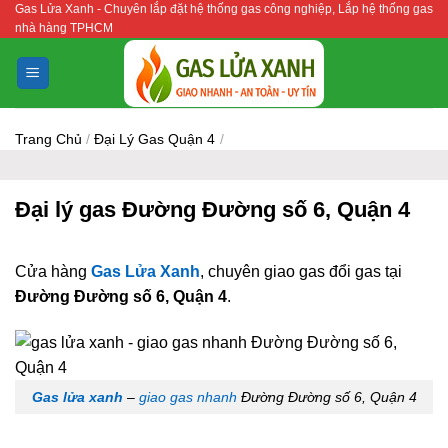
Gas Lửa Xanh - Chuyên lắp đặt hệ thống gas công nghiệp, Lắp hệ thống gas
Bỏ
nhà hàng TPHCM
qua
nội
dung
Trang Chủ
/
Đại Lý Gas Quận 4
/
Đại lý gas Đường Đường số 6, Quận 4
Cửa hàng
Gas Lửa Xanh
, chuyên giao gas đổi gas tại
Đường Đường số 6, Quận 4
.
Gas lửa xanh
–
giao gas nhanh
Đường Đường số 6, Quận 4