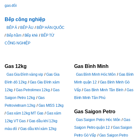
gas đôi
Bếp công nghiệp
BẾP Á
BẾP ÂU
BẾP HÀN QUỐC
Bếp hầm
Bếp khè
BẾP TỪ
CÔNG NGHIỆP
Gas 12kg
Gas Bình Minh
Gas Gia Đình vàng vip
Gas Gia
Gas Bình Minh Hóc Môn
Gas Bình
Đình đỏ 12kg
Gas Gia Đình xám
Minh quận 12
Gas Bình Minh Gò
12kg
Gas Petrolimex 12kg
Gas
Vấp
Gas Bình Minh Tân Bình
Gas
Saigon Petro 12kg
Gas
Bình Minh Tân Phú
Petrovietnam 12kg
Gas MISS 12kg
Gas Saigon Petro
Gas xám 12kg MT Gas
Gas xám
Gas Saigon Petro Hóc Môn
Gas
12kg VT Gas
Gas dầu khí 12kg
Saigon Petro quận 12
Gas Saigon
màu đỏ
Gas dầu khí xám 12kg
Petro Gò Vấp
Gas Saigon Petro