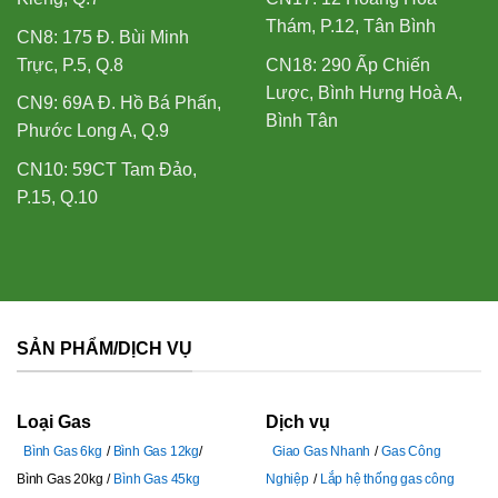
Thám, P.12, Tân Bình
CN8: 175 Đ. Bùi Minh
Trực, P.5, Q.8
CN18: 290 Ấp Chiến
Lược, Bình Hưng Hoà A,
CN9: 69A Đ. Hồ Bá Phấn,
Bình Tân
Phước Long A, Q.9
CN10: 59CT Tam Đảo,
P.15, Q.10
SẢN PHẨM/DỊCH VỤ
Loại Gas
Dịch vụ
Bình Gas 6kg
Bình Gas 12kg
Giao Gas Nhanh
Gas Công
Bình Gas 20kg
Bình Gas 45kg
Nghiệp
Lắp hệ thống gas công