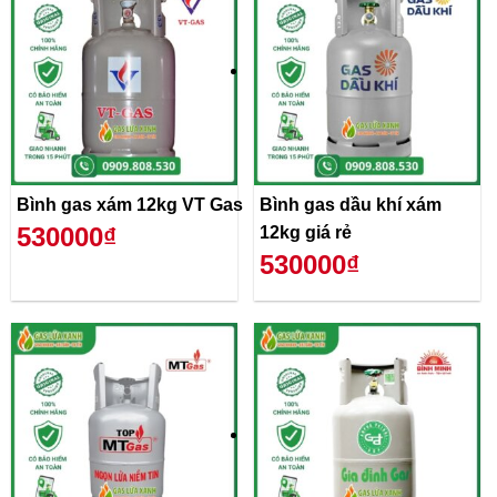
Bình gas xám 12kg VT Gas
Bình gas dầu khí xám
530000₫
12kg giá rẻ
530000₫