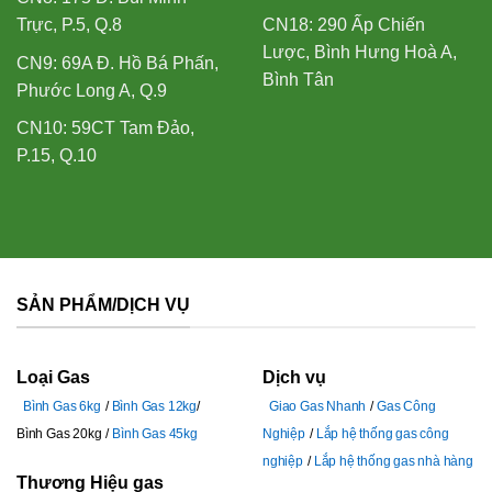
Trực, P.5, Q.8
CN18: 290 Ấp Chiến
Lược, Bình Hưng Hoà A,
CN9: 69A Đ. Hồ Bá Phấn,
Bình Tân
Phước Long A, Q.9
CN10: 59CT Tam Đảo,
P.15, Q.10
SẢN PHẨM/DỊCH VỤ
Loại Gas
Dịch vụ
Bình Gas 6kg
Bình Gas 12kg
Giao Gas Nhanh
Gas Công
Bình Gas 20kg
Bình Gas 45kg
Nghiệp
Lắp hệ thống gas công
nghiệp
Lắp hệ thống gas nhà hàng
Thương Hiệu gas