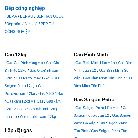
Bếp công nghiệp
BẾP Á
BẾP ÂU
BẾP HÀN QUỐC
Bếp hầm
Bếp khè
BẾP TỪ
CÔNG NGHIỆP
Gas 12kg
Gas Bình Minh
Gas Gia Đình vàng vip
Gas Gia
Gas Bình Minh Hóc Môn
Gas Bình
Đình đỏ 12kg
Gas Gia Đình xám
Minh quận 12
Gas Bình Minh Gò
12kg
Gas Petrolimex 12kg
Gas
Vấp
Gas Bình Minh Tân Bình
Gas
Saigon Petro 12kg
Gas
Bình Minh Tân Phú
Petrovietnam 12kg
Gas MISS 12kg
Gas Saigon Petro
Gas xám 12kg MT Gas
Gas xám
Gas Saigon Petro Hóc Môn
Gas
12kg VT Gas
Gas dầu khí 12kg
Saigon Petro quận 12
Gas Saigon
màu đỏ
Gas dầu khí xám 12kg
Petro Gò Vấp
Gas Saigon Petro
Lắp đặt gas
Tân Bình
Gas Saigon Petro Tân