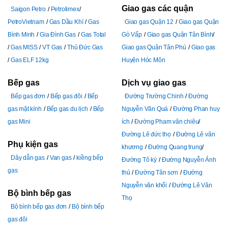
Giao gas các quận
Saigon Petro
Petrolimex
PetroVietnam
Gas Dầu Khí
Gas
Giao gas Quận 12
Giao gas Quận
Bình Minh
Gia Đình Gas
Gas Total
Gò Vấp
Giao gas Quận Tân Bình
Gas MISS
VT Gas
Thủ Đức Gas
Giao gas Quận Tân Phú
Giao gas
Gas ELF 12kg
Huyện Hóc Môn
Bếp gas
Dịch vụ giao gas
Bếp gas đơn
Bếp gas đôi
Bếp
Đường Trường Chinh
Đường
gas mặt kính
Bếp gas du lịch
Bếp
Nguyễn Văn Quá
Đường Phan huy
gas Mini
ích
Đường Pham văn chiêu
Đường Lê đức thọ
Đường Lê văn
Phụ kiện gas
khương
Đường Quang trung
Dây dẫn gas
Van gas
kiềng bếp
Đường Tô ký
Đường Nguyễn Ảnh
gas
thủ
Đường Tân sơn
Đường
Nguyễn văn khối
Đường Lê Văn
Bộ bình bếp gas
Thọ
Bộ bình bếp gas đơn
Bộ bình bếp
gas đôi