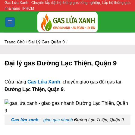
Gas Lửa Xanh - Chuyên lắp đặt hệ thống gas công nghiệp, Lắp hệ thống gas
Bỏ
nhà hàng TPHCM
qua
nội
dung
Trang Chủ
/
Đại Lý Gas Quận 9
/
Đại lý gas Đường Lạc Thiện, Quận 9
Cửa hàng
Gas Lửa Xanh
, chuyên giao gas đổi gas tại
Đường Lạc Thiện, Quận 9
.
Gas lửa xanh
–
giao gas nhanh
Đường Lạc Thiện, Quận 9