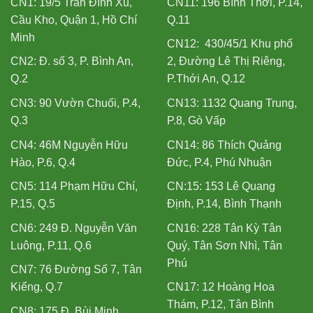
CN1: 19/5 Trần Đình Xu,
CN11: 196 Bình Thới, P.14,
Cầu Kho, Quận 1, Hồ Chí
Q.11
Minh
CN12: 430/45/1 Khu phố
CN2: Đ. số 3, P. Bình An,
2, Đường Lê Thị Riêng,
Q.2
P.Thới An, Q.12
CN3: 90 Vườn Chuối, P.4,
CN13: 1132 Quang Trung,
Q.3
P.8, Gò Vấp
CN4: 46M Nguyễn Hữu
CN14: 86 Thích Quảng
Hào, P.6, Q.4
Đức, P.4, Phú Nhuận
CN5: 114 Phạm Hữu Chí,
CN:15: 153 Lê Quang
P.15, Q.5
Định, P.14, Bình Thạnh
CN6: 249 Đ. Nguyễn Văn
CN16: 228 Tân Kỳ Tân
Luông, P.11, Q.6
Quý, Tân Sơn Nhì, Tân
Phú
CN7: 76 Đường Số 7, Tân
Kiểng, Q.7
CN17: 12 Hoàng Hoa
Thám, P.12, Tân Bình
CN8: 175 Đ. Bùi Minh