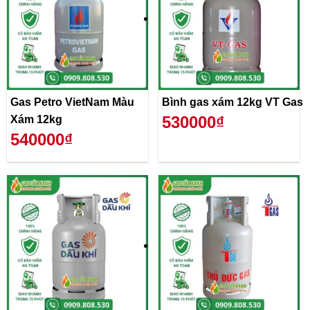
Gas Petro VietNam Màu
Bình gas xám 12kg VT Gas
530000₫
Xám 12kg
540000₫