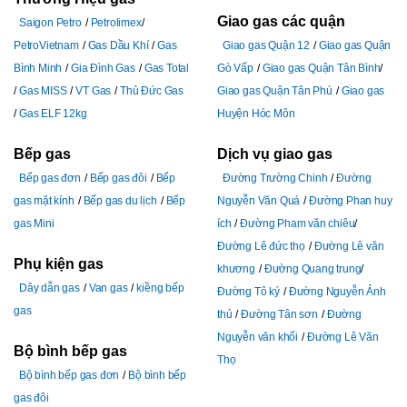
Giao gas các quận
Saigon Petro
Petrolimex
PetroVietnam
Gas Dầu Khí
Gas
Giao gas Quận 12
Giao gas Quận
Bình Minh
Gia Đình Gas
Gas Total
Gò Vấp
Giao gas Quận Tân Bình
Gas MISS
VT Gas
Thủ Đức Gas
Giao gas Quận Tân Phú
Giao gas
Gas ELF 12kg
Huyện Hóc Môn
Bếp gas
Dịch vụ giao gas
Bếp gas đơn
Bếp gas đôi
Bếp
Đường Trường Chinh
Đường
gas mặt kính
Bếp gas du lịch
Bếp
Nguyễn Văn Quá
Đường Phan huy
gas Mini
ích
Đường Pham văn chiêu
Đường Lê đức thọ
Đường Lê văn
Phụ kiện gas
khương
Đường Quang trung
Dây dẫn gas
Van gas
kiềng bếp
Đường Tô ký
Đường Nguyễn Ảnh
gas
thủ
Đường Tân sơn
Đường
Nguyễn văn khối
Đường Lê Văn
Bộ bình bếp gas
Thọ
Bộ bình bếp gas đơn
Bộ bình bếp
gas đôi