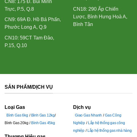
CN8: 175 Đ. Bùi Minh
Trực, P.5, Q.8
CN18: 290 Ấp Chiến
Lược, Bình Hưng Hoà A,
CN9: 69A Đ. Hồ Bá Phấn,
Bình Tân
Phước Long A, Q.9
CN10: 59CT Tam Đảo,
P.15, Q.10
SẢN PHẨM/DỊCH VỤ
Loại Gas
Dịch vụ
Bình Gas 6kg
Bình Gas 12kg
Giao Gas Nhanh
Gas Công
Bình Gas 20kg
Bình Gas 45kg
Nghiệp
Lắp hệ thống gas công
nghiệp
Lắp hệ thống gas nhà hàng
Thương Hiệu gas