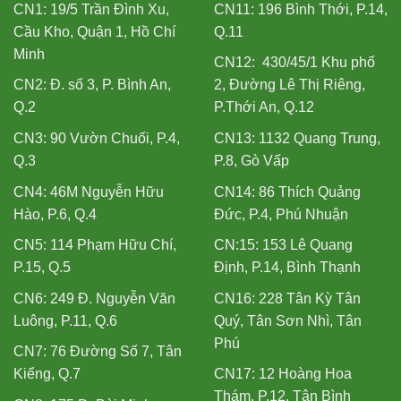
CN1: 19/5 Trần Đình Xu,
CN11: 196 Bình Thới, P.14,
Cầu Kho, Quận 1, Hồ Chí
Q.11
Minh
CN12: 430/45/1 Khu phố
CN2: Đ. số 3, P. Bình An,
2, Đường Lê Thị Riêng,
Q.2
P.Thới An, Q.12
CN3: 90 Vườn Chuối, P.4,
CN13: 1132 Quang Trung,
Q.3
P.8, Gò Vấp
CN4: 46M Nguyễn Hữu
CN14: 86 Thích Quảng
Hào, P.6, Q.4
Đức, P.4, Phú Nhuận
CN5: 114 Phạm Hữu Chí,
CN:15: 153 Lê Quang
P.15, Q.5
Định, P.14, Bình Thạnh
CN6: 249 Đ. Nguyễn Văn
CN16: 228 Tân Kỳ Tân
Luông, P.11, Q.6
Quý, Tân Sơn Nhì, Tân
Phú
CN7: 76 Đường Số 7, Tân
Kiểng, Q.7
CN17: 12 Hoàng Hoa
Thám, P.12, Tân Bình