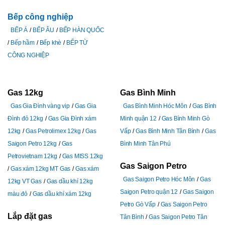
Bếp công nghiệp
BẾP Á
BẾP ÂU
BẾP HÀN QUỐC
Bếp hầm
Bếp khè
BẾP TỪ
CÔNG NGHIỆP
Gas 12kg
Gas Bình Minh
Gas Gia Đình vàng vip
Gas Gia
Gas Bình Minh Hóc Môn
Gas Bình
Đình đỏ 12kg
Gas Gia Đình xám
Minh quận 12
Gas Bình Minh Gò
12kg
Gas Petrolimex 12kg
Gas
Vấp
Gas Bình Minh Tân Bình
Gas
Saigon Petro 12kg
Gas
Bình Minh Tân Phú
Petrovietnam 12kg
Gas MISS 12kg
Gas Saigon Petro
Gas xám 12kg MT Gas
Gas xám
Gas Saigon Petro Hóc Môn
Gas
12kg VT Gas
Gas dầu khí 12kg
Saigon Petro quận 12
Gas Saigon
màu đỏ
Gas dầu khí xám 12kg
Petro Gò Vấp
Gas Saigon Petro
Lắp đặt gas
Tân Bình
Gas Saigon Petro Tân