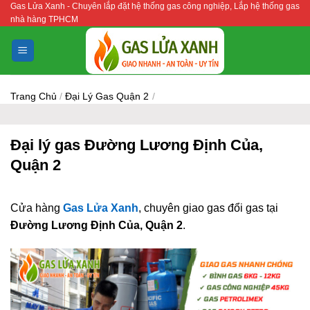
Gas Lửa Xanh - Chuyên lắp đặt hệ thống gas công nghiệp, Lắp hệ thống gas
Bỏ
nhà hàng TPHCM
qua
nội
dung
Trang Chủ
/
Đại Lý Gas Quận 2
/
Đại lý gas Đường Lương Định Của,
Quận 2
Cửa hàng
Gas Lửa Xanh
, chuyên giao gas đổi gas tại
Đường Lương Định Của, Quận 2
.